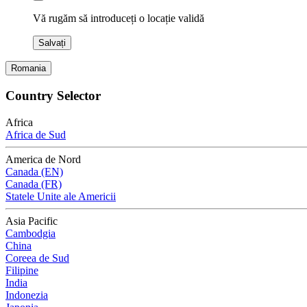
Vă rugăm să introduceți o locație validă
Salvați
Romania
Country Selector
Africa
Africa de Sud
America de Nord
Canada (EN)
Canada (FR)
Statele Unite ale Americii
Asia Pacific
Cambodgia
China
Coreea de Sud
Filipine
India
Indonezia