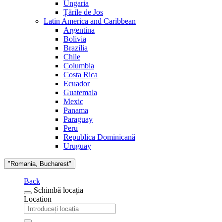
Ungaria
Țările de Jos
Latin America and Caribbean
Argentina
Bolivia
Brazilia
Chile
Columbia
Costa Rica
Ecuador
Guatemala
Mexic
Panama
Paraguay
Peru
Republica Dominicană
Uruguay
"Romania, Bucharest"
Back
Schimbă locația
Location