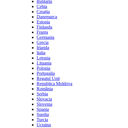
Bulgaria
Cehia
Croația
Danemarca
Estonia
Finlanda
Franța
Germania
Grecia
Irlanda
Italia
Letonia
Lituania
Polonia
Portugalia
Regatul Unit
Republica Moldova
România
Serbia
Slovacia
Slovenia
Spania
Suedia
Turcia
Ucraina