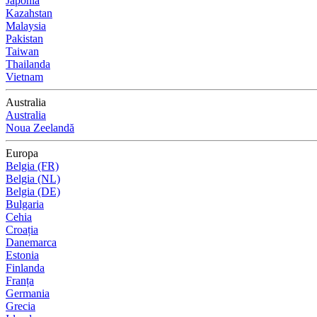
Japonia
Kazahstan
Malaysia
Pakistan
Taiwan
Thailanda
Vietnam
Australia
Australia
Noua Zeelandă
Europa
Belgia (FR)
Belgia (NL)
Belgia (DE)
Bulgaria
Cehia
Croația
Danemarca
Estonia
Finlanda
Franța
Germania
Grecia