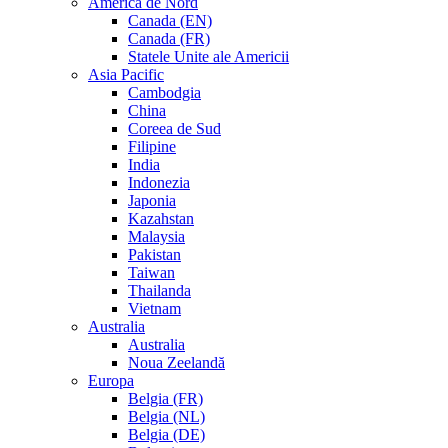
America de Nord
Canada (EN)
Canada (FR)
Statele Unite ale Americii
Asia Pacific
Cambodgia
China
Coreea de Sud
Filipine
India
Indonezia
Japonia
Kazahstan
Malaysia
Pakistan
Taiwan
Thailanda
Vietnam
Australia
Australia
Noua Zeelandă
Europa
Belgia (FR)
Belgia (NL)
Belgia (DE)