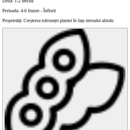
Doza: 1-2 litri/ha
Perioada: 4-6 frunze - Înflorit
Proprietăți: Creșterea toleranței plantei în fața stresului abiotic