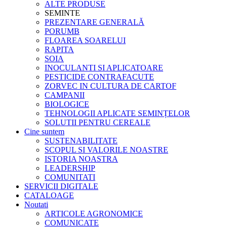
ALTE PRODUSE
SEMINTE
PREZENTARE GENERALĂ
PORUMB
FLOAREA SOARELUI
RAPITA
SOIA
INOCULANTI SI APLICATOARE
PESTICIDE CONTRAFACUTE
ZORVEC IN CULTURA DE CARTOF
CAMPANII
BIOLOGICE
TEHNOLOGII APLICATE SEMINȚELOR
SOLUTII PENTRU CEREALE
Cine suntem
SUSTENABILITATE
SCOPUL SI VALORILE NOASTRE
ISTORIA NOASTRA
LEADERSHIP
COMUNITATI
SERVICII DIGITALE
CATALOAGE
Noutati
ARTICOLE AGRONOMICE
COMUNICATE