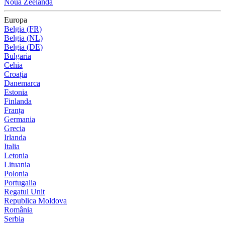
Noua Zeelandă
Europa
Belgia (FR)
Belgia (NL)
Belgia (DE)
Bulgaria
Cehia
Croația
Danemarca
Estonia
Finlanda
Franța
Germania
Grecia
Irlanda
Italia
Letonia
Lituania
Polonia
Portugalia
Regatul Unit
Republica Moldova
România
Serbia