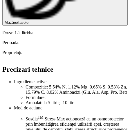
Mazăre/fasole
Doza: 1-2 litri/ha
Perioada:
Proprietăți:
Precizari tehnice
Ingrediente active
Compoziție: 5.54% N, 1.12% Mg, 0.65% S, 0.53% Zn,
15.79% C, 8.02% Aminoacizi (Glu, Ala, Asp, Pro, Bet)
Formulare:
Ambalat: la 5 litri și 10 litri
Mod de actiune
TM
Sosdia
Stress Max acționează ca un osmoprotector
prin îmbunătățirea eficienței utilizării apei, creșterea
nivelului de osmoliți, stabilizarea structurilor proteinelor