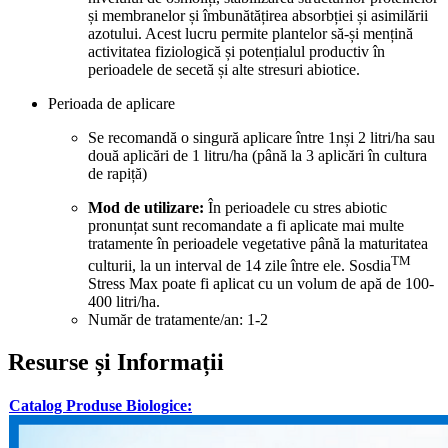
și membranelor și îmbunătățirea absorbției și asimilării
azotului. Acest lucru permite plantelor să-și mențină
activitatea fiziologică și potențialul productiv în
perioadele de secetă și alte stresuri abiotice.
Perioada de aplicare
Se recomandă o singură aplicare între 1nși 2 litri/ha sau
două aplicări de 1 litru/ha (până la 3 aplicări în cultura
de rapiță)
Mod de utilizare:
În perioadele cu stres abiotic
pronunțat sunt recomandate a fi aplicate mai multe
tratamente în perioadele vegetative până la maturitatea
TM
culturii, la un interval de 14 zile între ele. Sosdia
Stress Max poate fi aplicat cu un volum de apă de 100-
400 litri/ha.
Număr de tratamente/an: 1-2
Resurse și Informații
Catalog Produse Biologice: