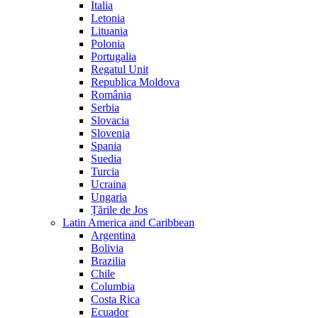
Italia
Letonia
Lituania
Polonia
Portugalia
Regatul Unit
Republica Moldova
România
Serbia
Slovacia
Slovenia
Spania
Suedia
Turcia
Ucraina
Ungaria
Țările de Jos
Latin America and Caribbean
Argentina
Bolivia
Brazilia
Chile
Columbia
Costa Rica
Ecuador