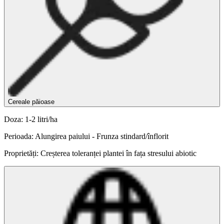
Cereale păioase
Doza: 1-2 litri/ha
Perioada: Alungirea paiului - Frunza stindard/înflorit
Proprietăți: Creșterea toleranței plantei în fața stresului abiotic