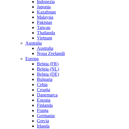
Indonezia
Japonia
Kazahstan
Malaysia
Pakistan
Taiwan
Thailanda
Vietnam
Australia
Australia
Noua Zeelandă
Europa
Belgia (FR)
Belgia (NL)
Belgia (DE)
Bulgaria
Cehia
Croația
Danemarca
Estonia
Finlanda
Franța
Germania
Grecia
Irlanda