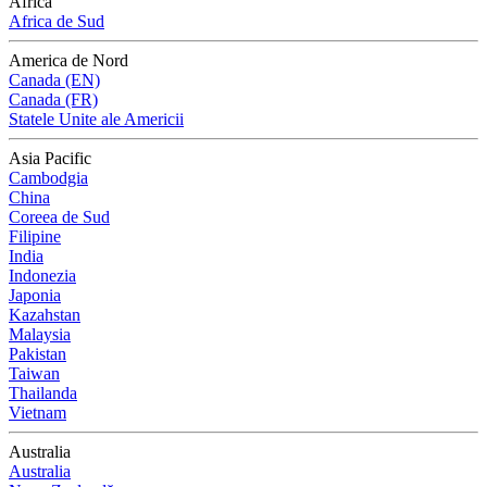
Africa
Africa de Sud
America de Nord
Canada (EN)
Canada (FR)
Statele Unite ale Americii
Asia Pacific
Cambodgia
China
Coreea de Sud
Filipine
India
Indonezia
Japonia
Kazahstan
Malaysia
Pakistan
Taiwan
Thailanda
Vietnam
Australia
Australia