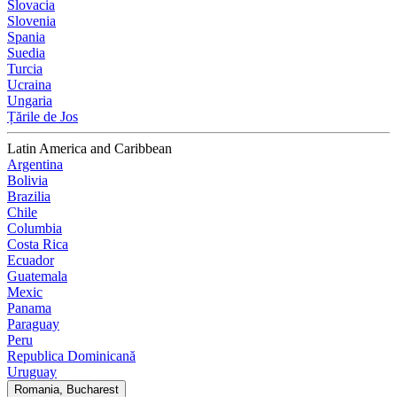
Slovacia
Slovenia
Spania
Suedia
Turcia
Ucraina
Ungaria
Țările de Jos
Latin America and Caribbean
Argentina
Bolivia
Brazilia
Chile
Columbia
Costa Rica
Ecuador
Guatemala
Mexic
Panama
Paraguay
Peru
Republica Dominicană
Uruguay
Romania, Bucharest