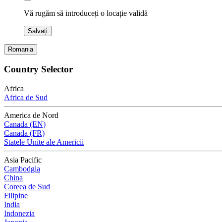
Vă rugăm să introduceți o locație validă
Salvați
Romania
Country Selector
Africa
Africa de Sud
America de Nord
Canada (EN)
Canada (FR)
Statele Unite ale Americii
Asia Pacific
Cambodgia
China
Coreea de Sud
Filipine
India
Indonezia