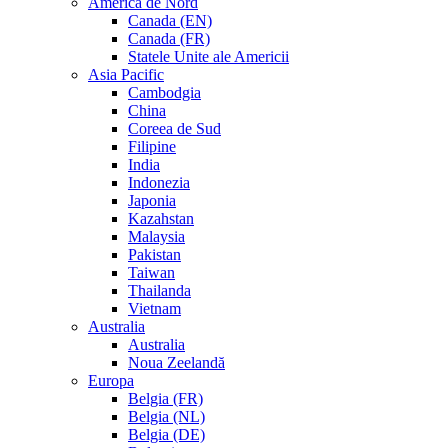
America de Nord
Canada (EN)
Canada (FR)
Statele Unite ale Americii
Asia Pacific
Cambodgia
China
Coreea de Sud
Filipine
India
Indonezia
Japonia
Kazahstan
Malaysia
Pakistan
Taiwan
Thailanda
Vietnam
Australia
Australia
Noua Zeelandă
Europa
Belgia (FR)
Belgia (NL)
Belgia (DE)