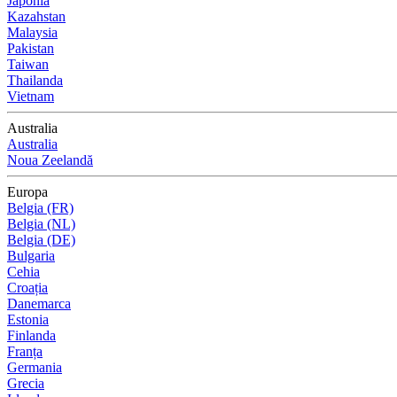
Japonia
Kazahstan
Malaysia
Pakistan
Taiwan
Thailanda
Vietnam
Australia
Australia
Noua Zeelandă
Europa
Belgia (FR)
Belgia (NL)
Belgia (DE)
Bulgaria
Cehia
Croația
Danemarca
Estonia
Finlanda
Franța
Germania
Grecia