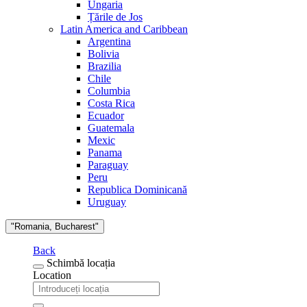
Ungaria
Țările de Jos
Latin America and Caribbean
Argentina
Bolivia
Brazilia
Chile
Columbia
Costa Rica
Ecuador
Guatemala
Mexic
Panama
Paraguay
Peru
Republica Dominicană
Uruguay
"Romania, Bucharest"
Back
Schimbă locația
Location