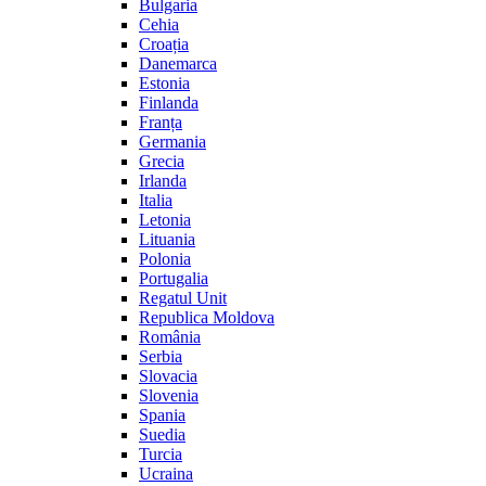
Bulgaria
Cehia
Croația
Danemarca
Estonia
Finlanda
Franța
Germania
Grecia
Irlanda
Italia
Letonia
Lituania
Polonia
Portugalia
Regatul Unit
Republica Moldova
România
Serbia
Slovacia
Slovenia
Spania
Suedia
Turcia
Ucraina