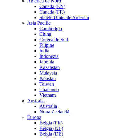
America de Nord
Canada (EN)
Canada (FR)
Statele Unite ale Americii
Asia Pacific
Cambodgia
China
Coreea de Sud
Filipine
India
Indonezia
Japonia
Kazahstan
Malaysia
Pakistan
Taiwan
Thailanda
Vietnam
Australia
Australia
Noua Zeelandă
Europa
Belgia (FR)
Belgia (NL)
Belgia (DE)