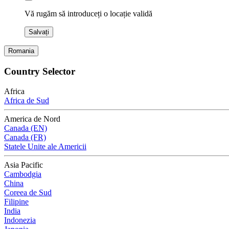
Vă rugăm să introduceți o locație validă
Salvați
Romania
Country Selector
Africa
Africa de Sud
America de Nord
Canada (EN)
Canada (FR)
Statele Unite ale Americii
Asia Pacific
Cambodgia
China
Coreea de Sud
Filipine
India
Indonezia