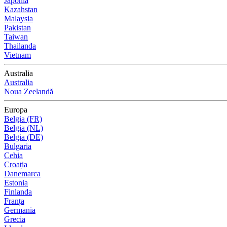
Japonia
Kazahstan
Malaysia
Pakistan
Taiwan
Thailanda
Vietnam
Australia
Australia
Noua Zeelandă
Europa
Belgia (FR)
Belgia (NL)
Belgia (DE)
Bulgaria
Cehia
Croația
Danemarca
Estonia
Finlanda
Franța
Germania
Grecia