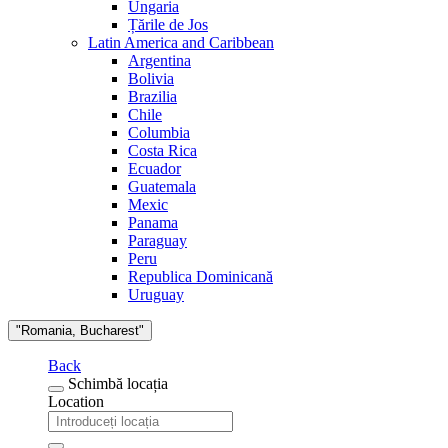
Ungaria
Țările de Jos
Latin America and Caribbean
Argentina
Bolivia
Brazilia
Chile
Columbia
Costa Rica
Ecuador
Guatemala
Mexic
Panama
Paraguay
Peru
Republica Dominicană
Uruguay
"Romania, Bucharest"
Back
Schimbă locația
Location