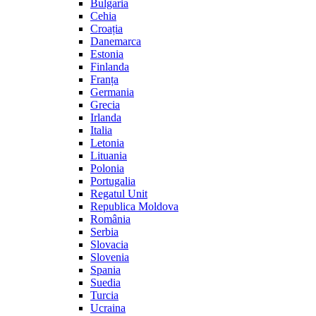
Bulgaria
Cehia
Croația
Danemarca
Estonia
Finlanda
Franța
Germania
Grecia
Irlanda
Italia
Letonia
Lituania
Polonia
Portugalia
Regatul Unit
Republica Moldova
România
Serbia
Slovacia
Slovenia
Spania
Suedia
Turcia
Ucraina