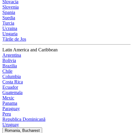
Slovacia
Slovenia
Spania
Suedia
Turcia
Ucraina
Ungaria
Țările de Jos
Latin America and Caribbean
Argentina
Bolivia
Brazilia
Chile
Columbia
Costa Rica
Ecuador
Guatemala
Mexic
Panama
Paraguay
Peru
Republica Dominicană
Uruguay
Romania, Bucharest