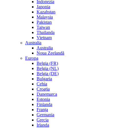
Indonezia
Japonia
Kazahstan
Malaysia
Pakistan
Taiwan
Thailanda
Vietnam
Australia
Australia
Noua Zeelandă
Europa
Belgia (FR)
Belgia (NL)
Belgia (DE)
Bulgaria
Cehia
Croația
Danemarca
Estonia
Finlanda
Franța
Germania
Grecia
Irlanda