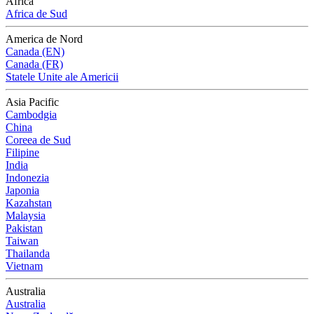
Africa
Africa de Sud
America de Nord
Canada (EN)
Canada (FR)
Statele Unite ale Americii
Asia Pacific
Cambodgia
China
Coreea de Sud
Filipine
India
Indonezia
Japonia
Kazahstan
Malaysia
Pakistan
Taiwan
Thailanda
Vietnam
Australia
Australia