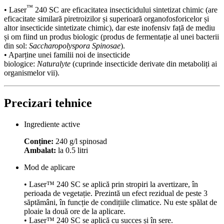
™
• Laser
240 SC are eficacitatea insecticidului sintetizat chimic (are
eficacitate similară piretroizilor și superioară organofosforicelor și
altor insecticide sintetizate chimic), dar este inofensiv față de mediu
și om fiind un produs biologic (produs de fermentație al unei bacterii
din sol:
Saccharopolyspora Spinosae
).
• Aparține unei familii noi de insecticide
biologice:
Naturalyte
(cuprinde insecticide derivate din metaboliți ai
organismelor vii).
Precizari tehnice
Ingrediente active
Conține:
240 g/l spinosad
Ambalat:
la 0.5 litri
Mod de aplicare
• Laser™ 240 SC se aplică prin stropiri la avertizare, în
perioada de vegetație. Prezintă un efect rezidual de peste 3
săptămâni, în funcție de condițiile climatice. Nu este spălat de
ploaie la două ore de la aplicare.
• Laser™ 240 SC se aplică cu succes și în sere.