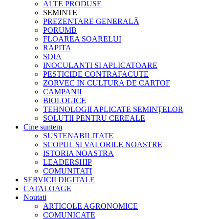
ALTE PRODUSE
SEMINTE
PREZENTARE GENERALĂ
PORUMB
FLOAREA SOARELUI
RAPITA
SOIA
INOCULANTI SI APLICATOARE
PESTICIDE CONTRAFACUTE
ZORVEC IN CULTURA DE CARTOF
CAMPANII
BIOLOGICE
TEHNOLOGII APLICATE SEMINȚELOR
SOLUTII PENTRU CEREALE
Cine suntem
SUSTENABILITATE
SCOPUL SI VALORILE NOASTRE
ISTORIA NOASTRA
LEADERSHIP
COMUNITATI
SERVICII DIGITALE
CATALOAGE
Noutati
ARTICOLE AGRONOMICE
COMUNICATE