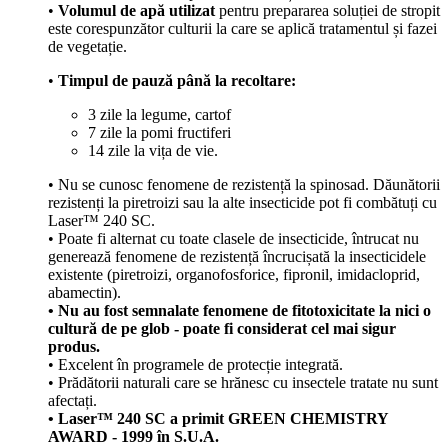
•
Volumul de apă utilizat
pentru prepararea soluției de stropit
este corespunzător culturii la care se aplică tratamentul și fazei
de vegetație.
•
Timpul de pauză până la recoltare:
3 zile la legume, cartof
7 zile la pomi fructiferi
14 zile la vița de vie.
• Nu se cunosc fenomene de rezistență la spinosad. Dăunătorii
rezistenți la piretroizi sau la alte insecticide pot fi combătuți cu
Laser™ 240 SC.
• Poate fi alternat cu toate clasele de insecticide, întrucat nu
generează fenomene de rezistență încrucișată la insecticidele
existente (piretroizi, organofosforice, fipronil, imidacloprid,
abamectin).
• Nu au fost semnalate fenomene de fitotoxicitate la nici o
cultură de pe glob - poate fi considerat cel mai sigur
produs.
• Excelent în programele de protecție integrată.
• Prădătorii naturali care se hrănesc cu insectele tratate nu sunt
afectați.
• Laser™ 240 SC a primit GREEN CHEMISTRY
AWARD - 1999 în S.U.A.