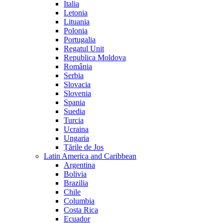
Italia
Letonia
Lituania
Polonia
Portugalia
Regatul Unit
Republica Moldova
România
Serbia
Slovacia
Slovenia
Spania
Suedia
Turcia
Ucraina
Ungaria
Țările de Jos
Latin America and Caribbean
Argentina
Bolivia
Brazilia
Chile
Columbia
Costa Rica
Ecuador