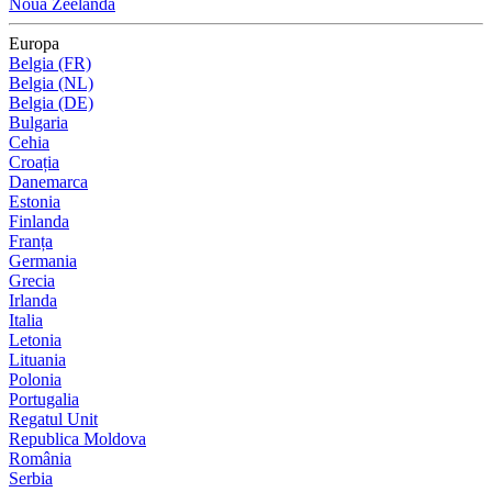
Noua Zeelandă
Europa
Belgia (FR)
Belgia (NL)
Belgia (DE)
Bulgaria
Cehia
Croația
Danemarca
Estonia
Finlanda
Franța
Germania
Grecia
Irlanda
Italia
Letonia
Lituania
Polonia
Portugalia
Regatul Unit
Republica Moldova
România
Serbia