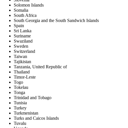
Solomon Islands
Somalia
South Africa
South Georgia and the South Sandwich Islands
Spain
Sri Lanka
Suriname
Swaziland
Sweden
Switzerland
Taiwan
Tajikistan
Tanzania, United Republic of
Thailand
Timor-Leste
Togo
Tokelau
Tonga
Trinidad and Tobago
Tunisia
Turkey
Turkmenistan
Turks and Caicos Islands
Tuvalu