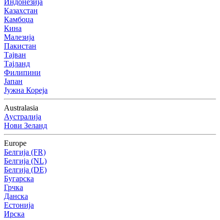
Индонезија
Казахстан
Камбоџа
Кина
Малезија
Пакистан
Тајван
Тајланд
Филипини
Јапан
Јужна Кореја
Australasia
Аустралија
Нови Зеланд
Europe
Белгија (FR)
Белгија (NL)
Белгија (DE)
Бугарска
Грчка
Данска
Естонија
Ирска