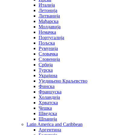
Италија
Летонија
Литванија
Мађарска
Молдавија
Немачка
Португалија
Пољска
Румунија
Словачка
Словенија
Србија
Турска
Украјина
Уједињено Краљевство
Финска
Француска
Холандија
Хрватска
Чешка
Шведска
Шпанија
Latin America and Caribbean
Аргентина