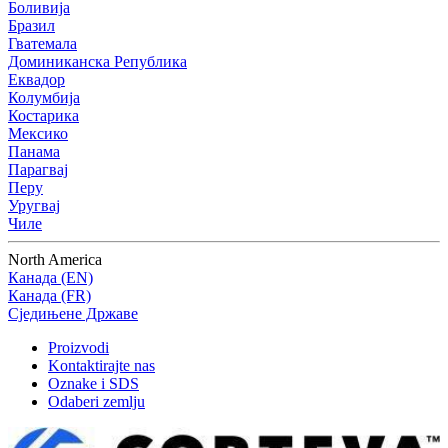
Боливија
Бразил
Гватемала
Доминиканска Република
Еквадор
Колумбија
Костарика
Мексико
Панама
Парагвај
Перу
Уругвај
Чиле
North America
Канада (EN)
Канада (FR)
Сједињене Државе
Proizvodi
Kontaktirajte nas
Oznake i SDS
Odaberi zemlju