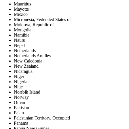
Mauritius
Mayotte
Mexico
Micronesia, Federated States of
Moldova, Republic of
Mongolia
Namibia
Nauru
Nepal
Netherlands
Netherlands Antilles
New Caledonia
New Zealand
Nicaragua
Niger
Nigeria
Niue
Norfolk Island
Norway
Oman
Pakistan
Palau
Palestinian Territory, Occupied
Panama
Papua New Guinea