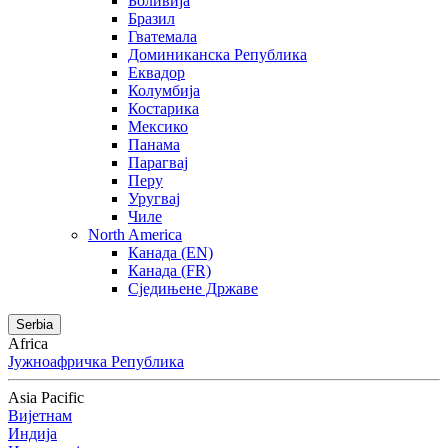
Боливија
Бразил
Гватемала
Доминиканска Република
Еквадор
Колумбија
Костарика
Мексико
Панама
Парагвај
Перу
Уругвај
Чиле
North America
Канада (EN)
Канада (FR)
Сједињене Државе
Serbia
Africa
Јужноафричка Република
Asia Pacific
Вијетнам
Индија