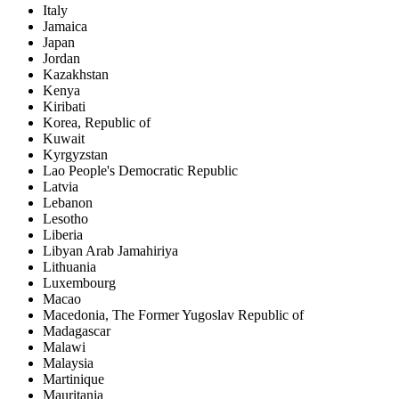
Italy
Jamaica
Japan
Jordan
Kazakhstan
Kenya
Kiribati
Korea, Republic of
Kuwait
Kyrgyzstan
Lao People's Democratic Republic
Latvia
Lebanon
Lesotho
Liberia
Libyan Arab Jamahiriya
Lithuania
Luxembourg
Macao
Macedonia, The Former Yugoslav Republic of
Madagascar
Malawi
Malaysia
Martinique
Mauritania