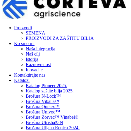
Proizvodi
SEMENA
PROIZVODI ZA ZAŠTITU BILJA
Ko smo mi
Naša integracija
Naš cilj
Istorija
Raznovrsnost
Inovacije
Kontaktirajte nas
Katalozi
Katalog Pioneer 2025.
Katalog zaštite bilja 2025.
Brošura N-Lock™
Brošura Viballa™
Brošura Quelex™
Brošura Univoq™
Brošura Zorvec™ Vinabel®
Brošura Utrisha® N
Brošura Uljana Repica 2024.