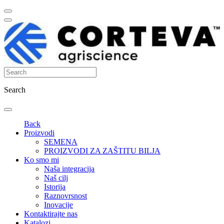
Search
Back
Proizvodi
SEMENA
PROIZVODI ZA ZAŠTITU BILJA
Ko smo mi
Naša integracija
Naš cilj
Istorija
Raznovrsnost
Inovacije
Kontaktirajte nas
Katalozi