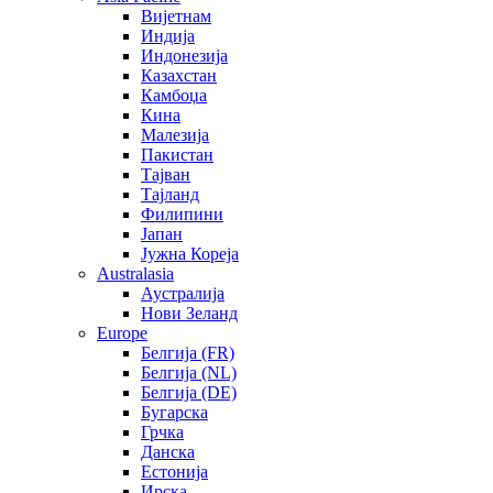
Вијетнам
Индија
Индонезија
Казахстан
Камбоџа
Кина
Малезија
Пакистан
Тајван
Тајланд
Филипини
Јапан
Јужна Кореја
Australasia
Аустралија
Нови Зеланд
Europe
Белгија (FR)
Белгија (NL)
Белгија (DE)
Бугарска
Грчка
Данска
Естонија
Ирска