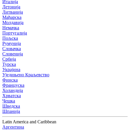
Италија
Летонија
Литванија
Мађарска
Молдавија
Немачка
Португалија
Пољска
Румунија
Словачка
Словенија
Србија
Турска
Украјина
Уједињено Краљевство
Финска
Француска
Холандија
Хрватска
Чешка
Шведска
Шпанија
Latin America and Caribbean
Аргентина