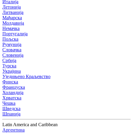
Италија
Летонија
Литванија
Мађарска
Молдавија
Немачка
Португалија
Пољска
Румунија
Словачка
Словенија
Србија
Турска
Украјина
Уједињено Краљевство
Финска
Француска
Холандија
Хрватска
Чешка
Шведска
Шпанија
Latin America and Caribbean
Аргентина