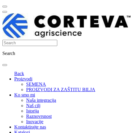
Search
Back
Proizvodi
SEMENA
PROIZVODI ZA ZAŠTITU BILJA
Ko smo mi
Naša integracija
Naš cilj
Istorija
Raznovrsnost
Inovacije
Kontaktirajte nas
Katalozi