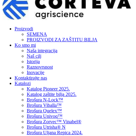
Proizvodi
SEMENA
PROIZVODI ZA ZAŠTITU BILJA
Ko smo mi
Naša integracija
Naš cilj
Istorija
Raznovrsnost
Inovacije
Kontaktirajte nas
Katalozi
Katalog Pioneer 2025.
Katalog zaštite bilja 2025.
Brošura N-Lock™
Brošura Viballa™
Brošura Quelex™
Brošura Univoq™
Brošura Zorvec™ Vinabel®
Brošura Utrisha® N
Brošura Uljana Repica 2024.