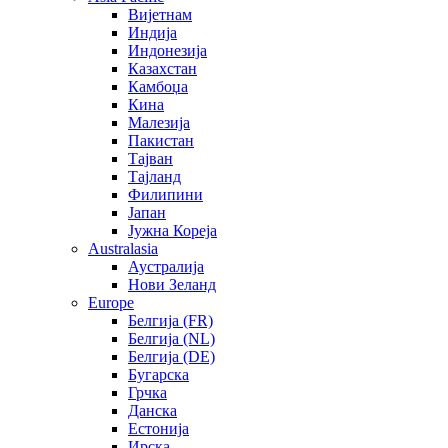
Вијетнам
Индија
Индонезија
Казахстан
Камбоџа
Кина
Малезија
Пакистан
Тајван
Тајланд
Филипини
Јапан
Јужна Кореја
Australasia
Аустралија
Нови Зеланд
Europe
Белгија (FR)
Белгија (NL)
Белгија (DE)
Бугарска
Грчка
Данска
Естонија
Ирска