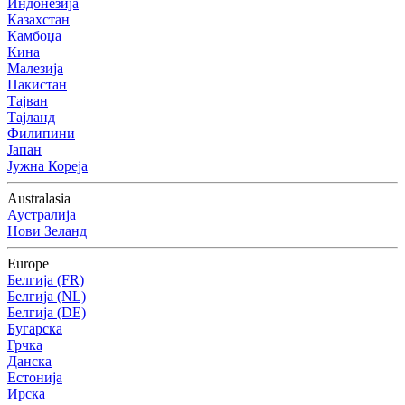
Индонезија
Казахстан
Камбоџа
Кина
Малезија
Пакистан
Тајван
Тајланд
Филипини
Јапан
Јужна Кореја
Australasia
Аустралија
Нови Зеланд
Europe
Белгија (FR)
Белгија (NL)
Белгија (DE)
Бугарска
Грчка
Данска
Естонија
Ирска