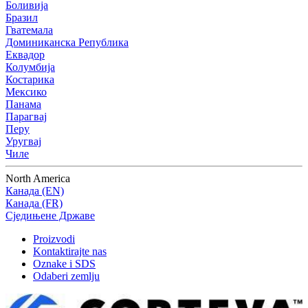
Боливија
Бразил
Гватемала
Доминиканска Република
Еквадор
Колумбија
Костарика
Мексико
Панама
Парагвај
Перу
Уругвај
Чиле
North America
Канада (EN)
Канада (FR)
Сједињене Државе
Proizvodi
Kontaktirajte nas
Oznake i SDS
Odaberi zemlju