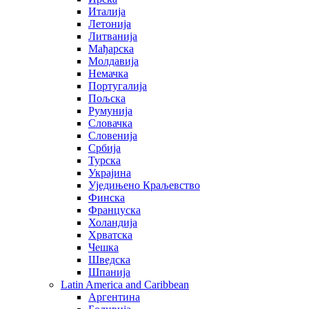
Италија
Летонија
Литванија
Мађарска
Молдавија
Немачка
Португалија
Пољска
Румунија
Словачка
Словенија
Србија
Турска
Украјина
Уједињено Краљевство
Финска
Француска
Холандија
Хрватска
Чешка
Шведска
Шпанија
Latin America and Caribbean
Аргентина