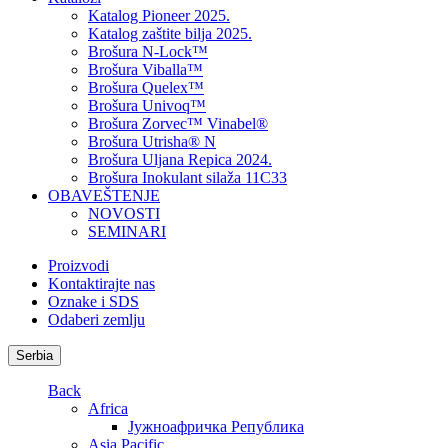
Katalog Pioneer 2025.
Katalog zaštite bilja 2025.
Brošura N-Lock™
Brošura Viballa™
Brošura Quelex™
Brošura Univoq™
Brošura Zorvec™ Vinabel®
Brošura Utrisha® N
Brošura Uljana Repica 2024.
Brošura Inokulant silaža 11C33
OBAVEŠTENJE
NOVOSTI
SEMINARI
Proizvodi
Kontaktirajte nas
Oznake i SDS
Odaberi zemlju
Serbia
Back
Africa
Јужноафричка Република
Asia Pacific