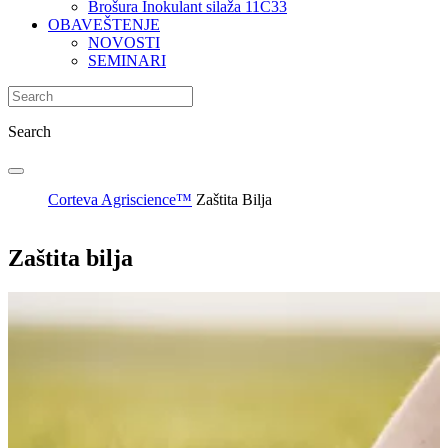
Brošura Inokulant silaža 11C33
OBAVEŠTENJE
NOVOSTI
SEMINARI
Search
Corteva Agriscience™
Zaštita Bilja
Zaštita bilja