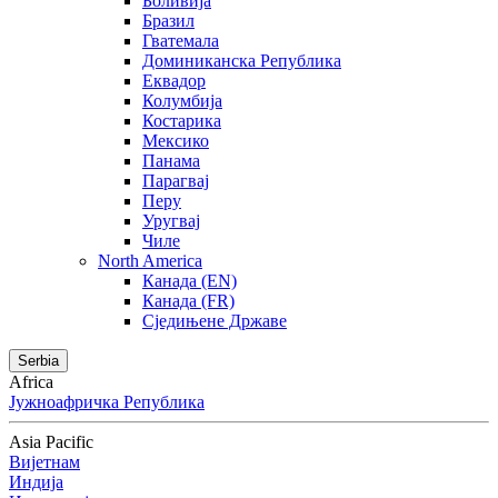
Боливија
Бразил
Гватемала
Доминиканска Република
Еквадор
Колумбија
Костарика
Мексико
Панама
Парагвај
Перу
Уругвај
Чиле
North America
Канада (EN)
Канада (FR)
Сједињене Државе
Serbia
Africa
Јужноафричка Република
Asia Pacific
Вијетнам
Индија