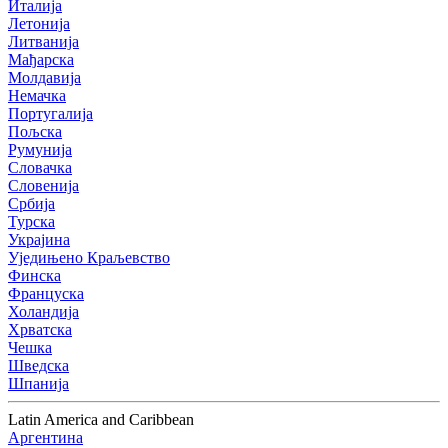
Италија
Летонија
Литванија
Мађарска
Молдавија
Немачка
Португалија
Пољска
Румунија
Словачка
Словенија
Србија
Турска
Украјина
Уједињено Краљевство
Финска
Француска
Холандија
Хрватска
Чешка
Шведска
Шпанија
Latin America and Caribbean
Аргентина