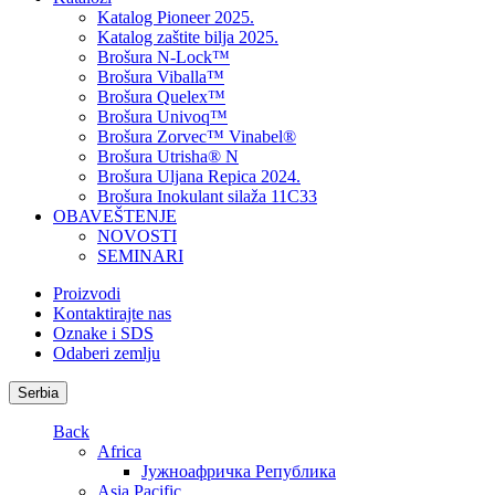
Katalog Pioneer 2025.
Katalog zaštite bilja 2025.
Brošura N-Lock™
Brošura Viballa™
Brošura Quelex™
Brošura Univoq™
Brošura Zorvec™ Vinabel®
Brošura Utrisha® N
Brošura Uljana Repica 2024.
Brošura Inokulant silaža 11C33
OBAVEŠTENJE
NOVOSTI
SEMINARI
Proizvodi
Kontaktirajte nas
Oznake i SDS
Odaberi zemlju
Serbia
Back
Africa
Јужноафричка Република
Asia Pacific