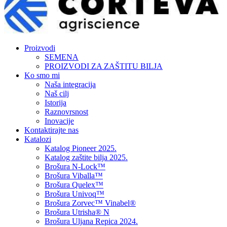
Proizvodi
SEMENA
PROIZVODI ZA ZAŠTITU BILJA
Ko smo mi
Naša integracija
Naš cilj
Istorija
Raznovrsnost
Inovacije
Kontaktirajte nas
Katalozi
Katalog Pioneer 2025.
Katalog zaštite bilja 2025.
Brošura N-Lock™
Brošura Viballa™
Brošura Quelex™
Brošura Univoq™
Brošura Zorvec™ Vinabel®
Brošura Utrisha® N
Brošura Uljana Repica 2024.