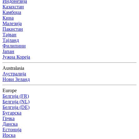
Индонезија
Казахстан
Камбоџа
Кина
Малезија
Пакистан
Тајван
Тајланд
Филипини
Јапан
Јужна Кореја
Australasia
Аустралија
Нови Зеланд
Europe
Белгија (FR)
Белгија (NL)
Белгија (DE)
Бугарска
Грчка
Данска
Естонија
Ирска