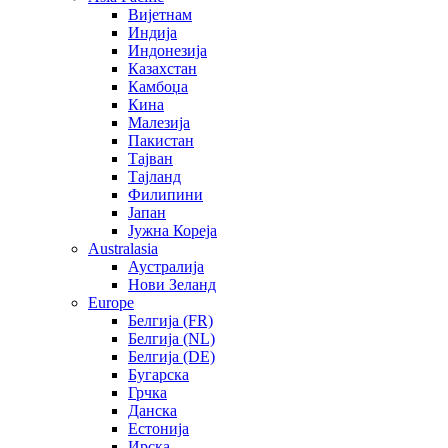
Вијетнам
Индија
Индонезија
Казахстан
Камбоџа
Кина
Малезија
Пакистан
Тајван
Тајланд
Филипини
Јапан
Јужна Кореја
Australasia
Аустралија
Нови Зеланд
Europe
Белгија (FR)
Белгија (NL)
Белгија (DE)
Бугарска
Грчка
Данска
Естонија
Ирска