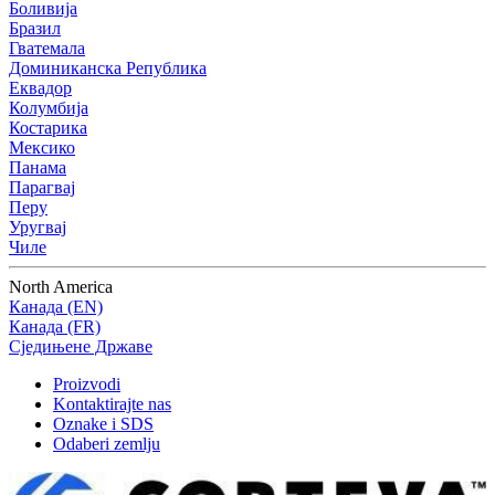
Боливија
Бразил
Гватемала
Доминиканска Република
Еквадор
Колумбија
Костарика
Мексико
Панама
Парагвај
Перу
Уругвај
Чиле
North America
Канада (EN)
Канада (FR)
Сједињене Државе
Proizvodi
Kontaktirajte nas
Oznake i SDS
Odaberi zemlju