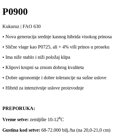
P0900
Kukuruz
|
FAO 630
• Nova generacija srednje kasnog hibrida visokog prinosa
• Slične vlage kao P0725, ali + 4% viši prinos u proseku
• Ima niže stablo i niži položaj klipa
• Klipovi krupni sa zrnom dobrog kvaliteta
• Dobre agronomije i dobre tolerancije na sušne uslove
• Hibrid za intenzivnije uslove proizvodnje
PREPORUKA:
Vreme setve:
zemljište 10-12⁰C
Gustina kod setve:
68-72.000 bilj./ha (na 20,0-21,0 cm)