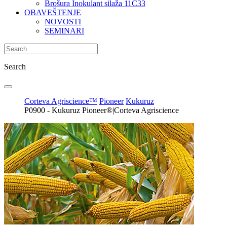
Brošura Inokulant silaža 11C33
OBAVEŠTENJE
NOVOSTI
SEMINARI
Search
Corteva Agriscience™
Pioneer
Kukuruz
P0900 - Kukuruz Pioneer®|Corteva Agriscience