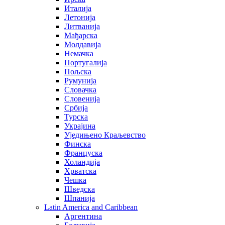
Италија
Летонија
Литванија
Мађарска
Молдавија
Немачка
Португалија
Пољска
Румунија
Словачка
Словенија
Србија
Турска
Украјина
Уједињено Краљевство
Финска
Француска
Холандија
Хрватска
Чешка
Шведска
Шпанија
Latin America and Caribbean
Аргентина