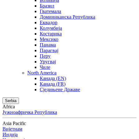
Боливија
Бразил
Гватемала
Доминиканска Република
Еквадор
Колумбија
Костарика
Мексико
Панама
Парагвај
Перу
Уругвај
Чиле
North America
Канада (EN)
Канада (FR)
Сједињене Државе
Serbia
Africa
Јужноафричка Република
Asia Pacific
Вијетнам
Индија