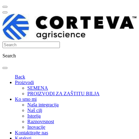
Search
Back
Proizvodi
SEMENA
PROIZVODI ZA ZAŠTITU BILJA
Ko smo mi
Naša integracija
Naš cilj
Istorija
Raznovrsnost
Inovacije
Kontaktirajte nas
Katalozi