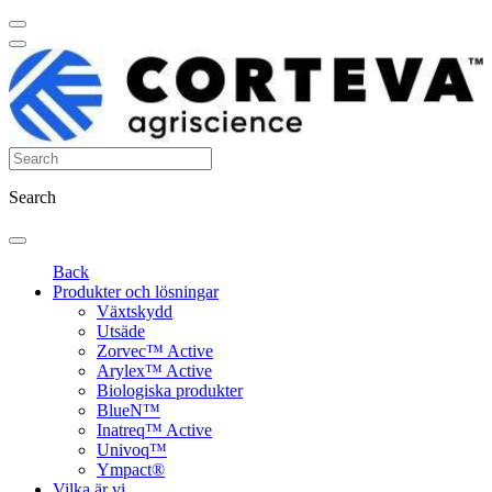
Search
Back
Produkter och lösningar
Växtskydd
Utsäde
Zorvec™ Active
Arylex™ Active
Biologiska produkter
BlueN™
Inatreq™ Active
Univoq™
Ympact®
Vilka är vi