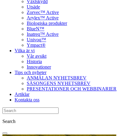
Växtskydd
Utsäde
Zorvec™ Active
Arylex™ Active
Biologiska produkter
BlueN™
Inatreq™ Active
Univoq™
Ympact®
Vilka är vi
Vår avsikt
Historia
Innovationer
Tips och nyheter
ANMÄLAN NYHETSBREV
SÄSONGENS NYHETSBREV
PRESENTATIONER OCH WEBBINARIER
Artiklar
Kontakta oss
Search