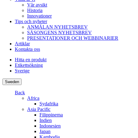
Vår avsikt
Historia
Innovationer
Tips och nyheter
ANMÄLAN NYHETSBREV
SÄSONGENS NYHETSBREV
PRESENTATIONER OCH WEBBINARIER
Artiklar
Kontakta oss
Hitta en produkt
Etikettsökning
Sverige
Sweden
Back
Africa
Sydafrika
Asia Pacific
Filippinerna
Indien
Indonesien
Japan
Kambodja