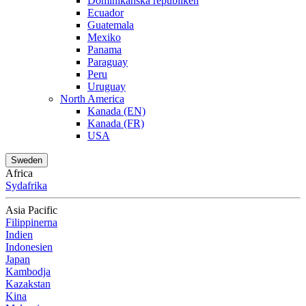
Dominikanska republiken
Ecuador
Guatemala
Mexiko
Panama
Paraguay
Peru
Uruguay
North America
Kanada (EN)
Kanada (FR)
USA
Sweden
Africa
Sydafrika
Asia Pacific
Filippinerna
Indien
Indonesien
Japan
Kambodja
Kazakstan
Kina