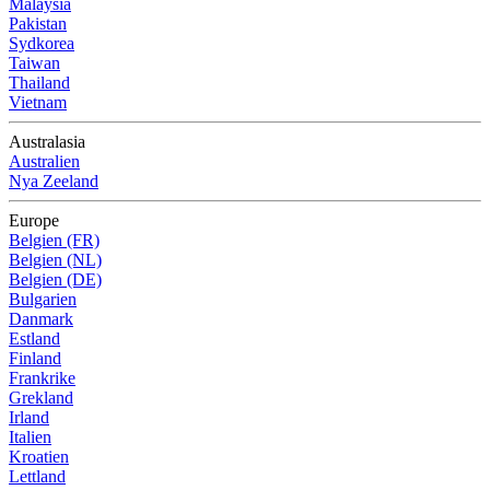
Malaysia
Pakistan
Sydkorea
Taiwan
Thailand
Vietnam
Australasia
Australien
Nya Zeeland
Europe
Belgien (FR)
Belgien (NL)
Belgien (DE)
Bulgarien
Danmark
Estland
Finland
Frankrike
Grekland
Irland
Italien
Kroatien
Lettland