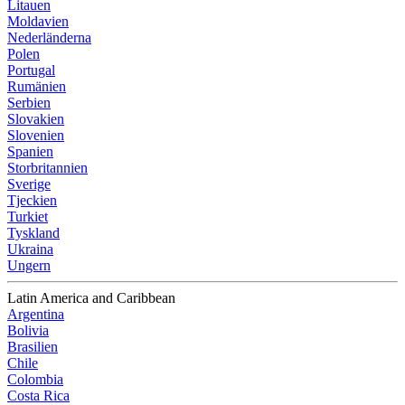
Litauen
Moldavien
Nederländerna
Polen
Portugal
Rumänien
Serbien
Slovakien
Slovenien
Spanien
Storbritannien
Sverige
Tjeckien
Turkiet
Tyskland
Ukraina
Ungern
Latin America and Caribbean
Argentina
Bolivia
Brasilien
Chile
Colombia
Costa Rica