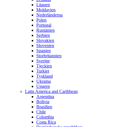
Litauen
Moldavien
Nederländerna
Polen
Portugal
Rumänien
Serbien
Slovakien
Slovenien
Spanien
Storbritannien
Sverige
Tjeckien
Turkiet
Tyskland
Ukraina
Ungern
Latin America and Caribbean
Argentina
Bolivia
Brasilien
Chile
Colombia
Costa Rica