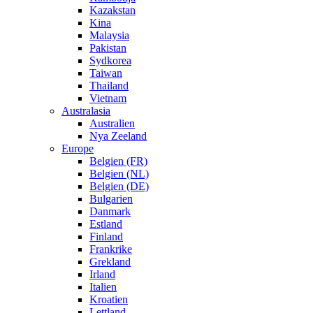
Kazakstan
Kina
Malaysia
Pakistan
Sydkorea
Taiwan
Thailand
Vietnam
Australasia
Australien
Nya Zeeland
Europe
Belgien (FR)
Belgien (NL)
Belgien (DE)
Bulgarien
Danmark
Estland
Finland
Frankrike
Grekland
Irland
Italien
Kroatien
Lettland