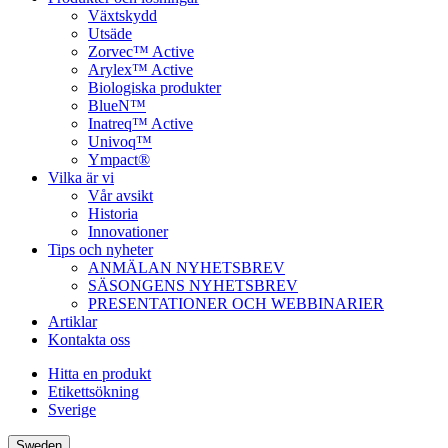
Växtskydd
Utsäde
Zorvec™ Active
Arylex™ Active
Biologiska produkter
BlueN™
Inatreq™ Active
Univoq™
Ympact®
Vilka är vi
Vår avsikt
Historia
Innovationer
Tips och nyheter
ANMÄLAN NYHETSBREV
SÄSONGENS NYHETSBREV
PRESENTATIONER OCH WEBBINARIER
Artiklar
Kontakta oss
Hitta en produkt
Etikettsökning
Sverige
Sweden