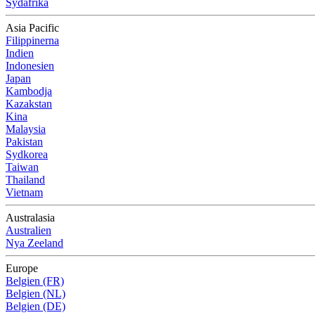
Sydafrika
Asia Pacific
Filippinerna
Indien
Indonesien
Japan
Kambodja
Kazakstan
Kina
Malaysia
Pakistan
Sydkorea
Taiwan
Thailand
Vietnam
Australasia
Australien
Nya Zeeland
Europe
Belgien (FR)
Belgien (NL)
Belgien (DE)