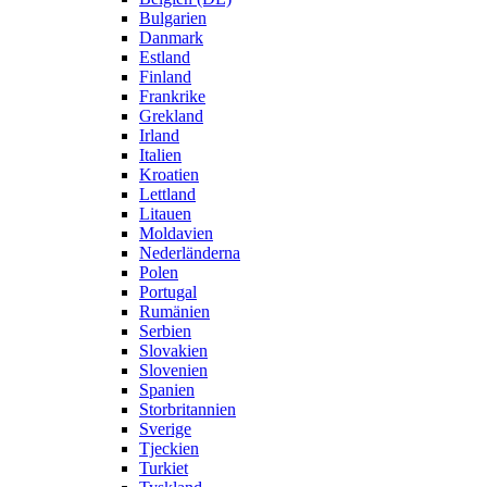
Bulgarien
Danmark
Estland
Finland
Frankrike
Grekland
Irland
Italien
Kroatien
Lettland
Litauen
Moldavien
Nederländerna
Polen
Portugal
Rumänien
Serbien
Slovakien
Slovenien
Spanien
Storbritannien
Sverige
Tjeckien
Turkiet