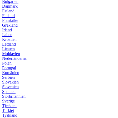
Bulgarien
Danmark
Estland
Finland
Frankrike
Grekland
Irland
Italien
Kroatien
Lettland
Litauen
Moldavien
Nederländerna
Polen
Portugal
Rumänien
Serbien
Slovakien
Slovenien
Spanien
Storbritannien
Sverige
Tjeckien
Turkiet
Tyskland