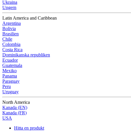
Ukraina
Ungern
Latin America and Caribbean
Argentina
Bolivia
Brasilien
Chile
Colombia
Costa Rica
Dominikanska republiken
Ecuador
Guatemala
Mexiko
Panama
Paraguay
Peru
Uruguay
North America
Kanada (EN)
Kanada (FR)
USA
Hitta en produkt