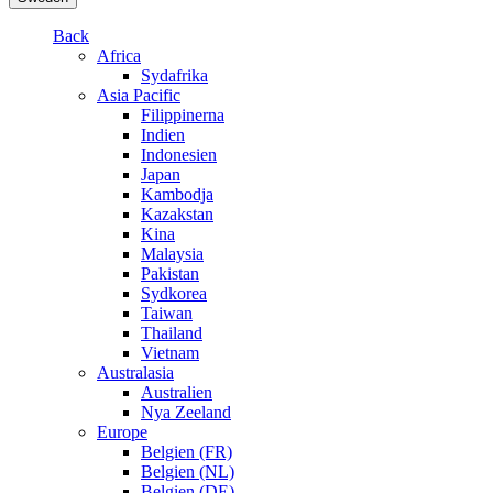
Back
Africa
Sydafrika
Asia Pacific
Filippinerna
Indien
Indonesien
Japan
Kambodja
Kazakstan
Kina
Malaysia
Pakistan
Sydkorea
Taiwan
Thailand
Vietnam
Australasia
Australien
Nya Zeeland
Europe
Belgien (FR)
Belgien (NL)
Belgien (DE)