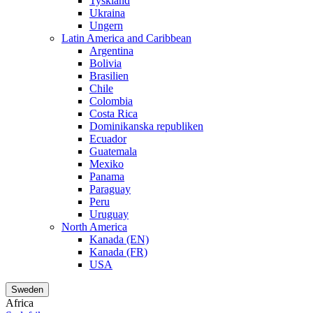
Tyskland
Ukraina
Ungern
Latin America and Caribbean
Argentina
Bolivia
Brasilien
Chile
Colombia
Costa Rica
Dominikanska republiken
Ecuador
Guatemala
Mexiko
Panama
Paraguay
Peru
Uruguay
North America
Kanada (EN)
Kanada (FR)
USA
Sweden
Africa