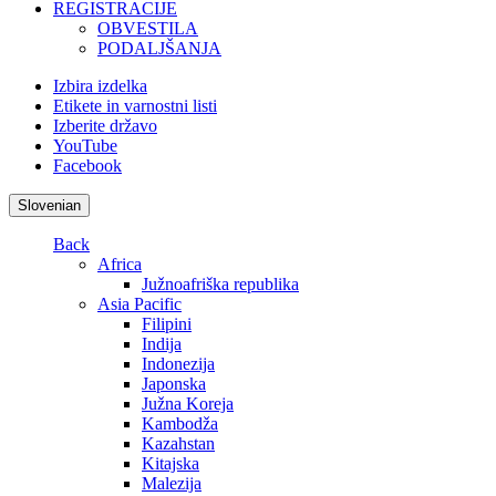
REGISTRACIJE
OBVESTILA
PODALJŠANJA
Izbira izdelka
Etikete in varnostni listi
Izberite državo
YouTube
Facebook
Slovenian
Back
Africa
Južnoafriška republika
Asia Pacific
Filipini
Indija
Indonezija
Japonska
Južna Koreja
Kambodža
Kazahstan
Kitajska
Malezija