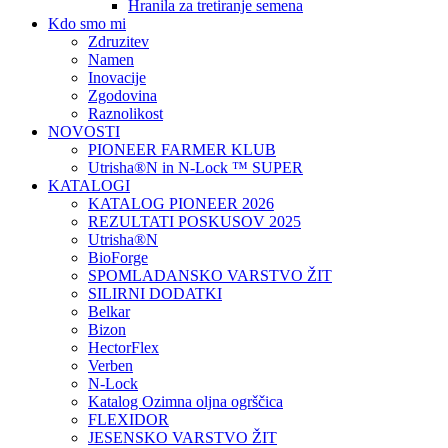
Hranila za tretiranje semena
Kdo smo mi
Zdruzitev
Namen
Inovacije
Zgodovina
Raznolikost
NOVOSTI
PIONEER FARMER KLUB
Utrisha®N in N-Lock ™ SUPER
KATALOGI
KATALOG PIONEER 2026
REZULTATI POSKUSOV 2025
Utrisha®N
BioForge
SPOMLADANSKO VARSTVO ŽIT
SILIRNI DODATKI
Belkar
Bizon
HectorFlex
Verben
N-Lock
Katalog Ozimna oljna ogrščica
FLEXIDOR
JESENSKO VARSTVO ŽIT