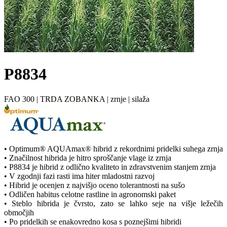
P8834
FAO 300
|
TRDA ZOBANKA
|
zrnje
|
silaža
• Optimum® AQUAmax® hibrid z rekordnimi pridelki suhega zrnja
• Značilnost hibrida je hitro sproščanje vlage iz zrnja
• P8834 je hibrid z odlično kvaliteto in zdravstvenim stanjem zrnja
• V zgodnji fazi rasti ima hiter mladostni razvoj
• Hibrid je ocenjen z najvišjo oceno tolerantnosti na sušo
• Odličen habitus celotne rastline in agronomski paket
• Steblo hibrida je čvrsto, zato se lahko seje na višje ležečih
območjih
• Po pridelkih se enakovredno kosa s poznejšimi hibridi