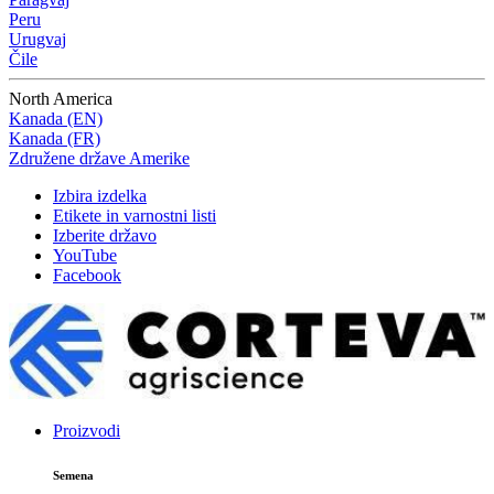
Peru
Urugvaj
Čile
North America
Kanada (EN)
Kanada (FR)
Združene države Amerike
Izbira izdelka
Etikete in varnostni listi
Izberite državo
YouTube
Facebook
Proizvodi
Semena