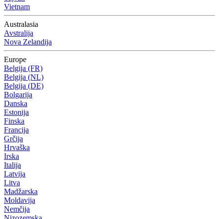
Vietnam
Australasia
Avstralija
Nova Zelandija
Europe
Belgija (FR)
Belgija (NL)
Belgija (DE)
Bolgarija
Danska
Estonija
Finska
Francija
Grčija
Hrvaška
Irska
Italija
Latvija
Litva
Madžarska
Moldavija
Nemčija
Nizozemska