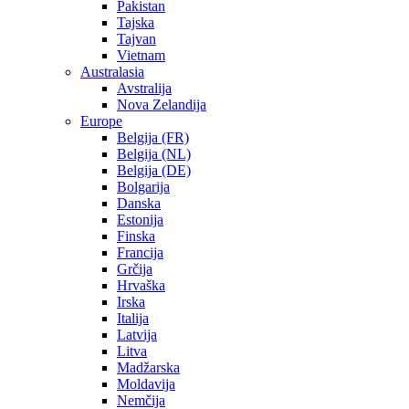
Pakistan
Tajska
Tajvan
Vietnam
Australasia
Avstralija
Nova Zelandija
Europe
Belgija (FR)
Belgija (NL)
Belgija (DE)
Bolgarija
Danska
Estonija
Finska
Francija
Grčija
Hrvaška
Irska
Italija
Latvija
Litva
Madžarska
Moldavija
Nemčija