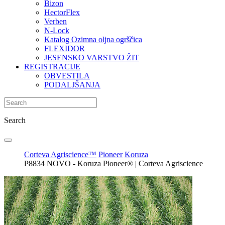
Bizon
HectorFlex
Verben
N-Lock
Katalog Ozimna oljna ogrščica
FLEXIDOR
JESENSKO VARSTVO ŽIT
REGISTRACIJE
OBVESTILA
PODALJŠANJA
Search
Corteva Agriscience™
Pioneer
Koruza
P8834 NOVO - Koruza Pioneer® | Corteva Agriscience