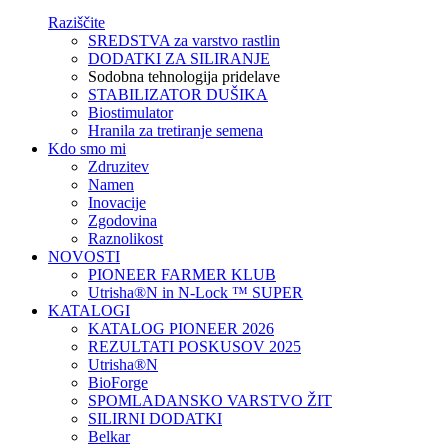
Raziščite
SREDSTVA za varstvo rastlin
DODATKI ZA SILIRANJE
Sodobna tehnologija pridelave
STABILIZATOR DUŠIKA
Biostimulator
Hranila za tretiranje semena
Kdo smo mi
Zdruzitev
Namen
Inovacije
Zgodovina
Raznolikost
NOVOSTI
PIONEER FARMER KLUB
Utrisha®N in N-Lock ™ SUPER
KATALOGI
KATALOG PIONEER 2026
REZULTATI POSKUSOV 2025
Utrisha®N
BioForge
SPOMLADANSKO VARSTVO ŽIT
SILIRNI DODATKI
Belkar