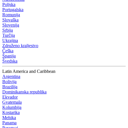
Poljska
Portugalska
Romunija
Slovaška
Slovenija
Srbija
Turčija
Ukrajina
Združeno kraljestvo
Češka
Španija
Švedska
Latin America and Caribbean
Argentina
Bolivija
Brazilija
Dominikanska republika
Ekvador
Gvatemala
Kolumbija
Kostarika
Mehika
Panama
Paragvaj