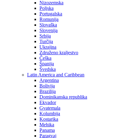
Nizozemska
Poljska
Portugalska
Romunija
Slovaška
Slovenija
Srbija
Turčija
Ukrajina
Združeno kraljestvo
Češka
Španija
Švedska
Latin America and Caribbean
Argentina
Bolivija
Brazilija
Dominikanska republika
Ekvador
Gvatemala
Kolumbija
Kostarika
Mehika
Panama
Paragvaj