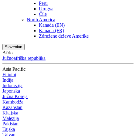
Peru
Urugvaj
Čile
North America
Kanada (EN)
Kanada (FR)
Združene države Amerike
Slovenian
Africa
Južnoafriška republika
Asia Pacific
Filipini
Indija
Indonezija
Japonska
Južna Koreja
Kambodža
Kazahstan
Kitajska
Malezija
Pakistan
Tajska
Tajvan