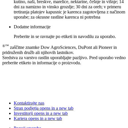
kutino, naši, breskve, marelice, nektarine, češnje in višnje; 14
dni za namizno in vinsko grozdje; 30 dni za oreh; v primeru
tretiranja platojev kapusnic je karenca zagotovljena z načinom
uporabe; za okrasne rastline karenca ni potrebna
Dodatne informacije
Preberite in se ravnajte po etiketi in navodilu za uporabo.
®™
zaščitne znamke Dow AgroSciences, DuPont ali Pioneer in
pridruženih družb ali njihovih lastnikov.
Sredstva za varstvo rastlin uporabljajte pazljivo. Pred uporabo vedno
preberite etiketo in informacije o proizvodu.
Kontaktirajte nas
Stran podjetja
opens in a new tab
Investitorji
opens in a new tab
Kariera
opens in a new tab