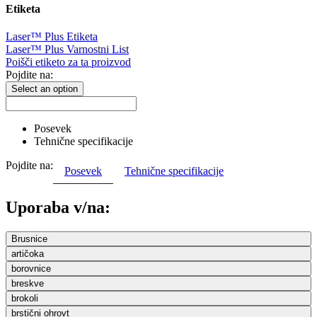
Etiketa
Laser™ Plus Etiketa
Laser™ Plus Varnostni List
Poišči etiketo za ta proizvod
Pojdite na:
Select an option
Posevek
Tehnične specifikacije
Pojdite na:
Posevek
Tehnične specifikacije
Uporaba v/na:
Brusnice
artičoka
borovnice
breskve
brokoli
brstični ohrovt