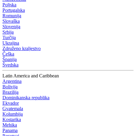
Poljska
Portugalska
Romunija
Slovaška
Slovenija
Srbija
Turčija
Ukrajina
Združeno kraljestvo
Češka
Španija
Švedska
Latin America and Caribbean
Argentina
Bolivija
Brazilija
Dominikanska republika
Ekvador
Gvatemala
Kolumbija
Kostarika
Mehika
Panama
Paragvaj