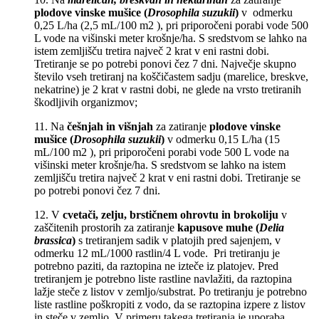
plodove vinske mušice (
Drosophila suzukii
)
v odmerku
0,25 L/ha (2,5 mL/100 m2 ), pri priporočeni porabi vode 500
L vode na višinski meter krošnje/ha. S sredstvom se lahko na
istem zemljišču tretira največ 2 krat v eni rastni dobi.
Tretiranje se po potrebi ponovi čez 7 dni. Največje skupno
število vseh tretiranj na koščičastem sadju (marelice, breskve,
nekatrine) je 2 krat v rastni dobi, ne glede na vrsto tretiranih
škodljivih organizmov;
11. Na
češnjah in višnjah
za zatiranje
plodove vinske
mušice (
Drosophila suzukii
)
v odmerku 0,15 L/ha (15
mL/100 m2 ), pri priporočeni porabi vode 500 L vode na
višinski meter krošnje/ha. S sredstvom se lahko na istem
zemljišču tretira največ 2 krat v eni rastni dobi. Tretiranje se
po potrebi ponovi čez 7 dni.
12. V
cvetači, zelju, brstičnem ohrovtu in brokoliju
v
zaščitenih prostorih za zatiranje
kapusove muhe (
Delia
brassica
)
s tretiranjem sadik v platojih pred sajenjem, v
odmerku 12 mL/1000 rastlin/4 L vode. Pri tretiranju je
potrebno paziti, da raztopina ne izteče iz platojev. Pred
tretiranjem je potrebno liste rastline navlažiti, da raztopina
lažje steče z listov v zemljo/substrat. Po tretiranju je potrebno
liste rastline poškropiti z vodo, da se raztopina izpere z listov
in steče v zemljo. V primeru takega tretiranja je uporaba