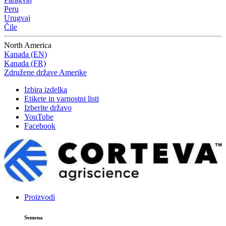
Peru
Urugvaj
Čile
North America
Kanada (EN)
Kanada (FR)
Združene države Amerike
Izbira izdelka
Etikete in varnostni listi
Izberite državo
YouTube
Facebook
Proizvodi
Semena