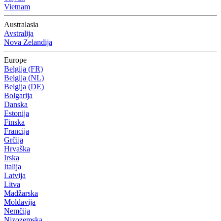
Vietnam
Australasia
Avstralija
Nova Zelandija
Europe
Belgija (FR)
Belgija (NL)
Belgija (DE)
Bolgarija
Danska
Estonija
Finska
Francija
Grčija
Hrvaška
Irska
Italija
Latvija
Litva
Madžarska
Moldavija
Nemčija
Nizozemska