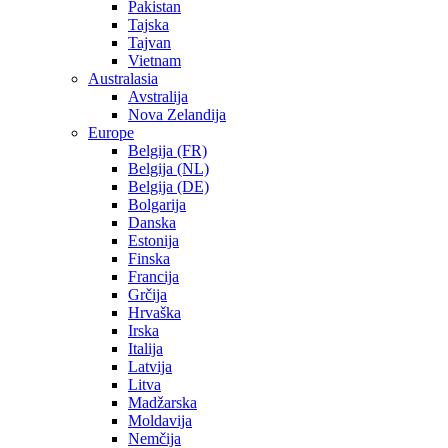
Pakistan
Tajska
Tajvan
Vietnam
Australasia
Avstralija
Nova Zelandija
Europe
Belgija (FR)
Belgija (NL)
Belgija (DE)
Bolgarija
Danska
Estonija
Finska
Francija
Grčija
Hrvaška
Irska
Italija
Latvija
Litva
Madžarska
Moldavija
Nemčija