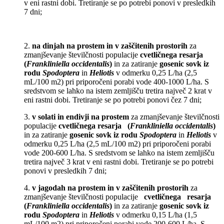
v eni rastni dobi. Tretiranje se po potrebi
ponovi v presledkih
7 dni;
2.
na dinjah na prostem in v zaščitenih prostorih
za
zmanjševanje številčnosti populacije
cvetličnega resarja
(
Frankliniella occidentalis
)
in za zatiranje
gosenic sovk iz
rodu
Spodoptera
in
Heliotis
v odmerku 0,25 L/ha (2,5
mL/100 m2) pri priporočeni porabi vode 400-1000 L/ha. S
sredstvom se lahko na istem zemljišču tretira največ 2 krat v
eni rastni dobi. Tretiranje se po potrebi ponovi čez 7 dni;
3.
v solati in endivji na prostem
za zmanjševanje številčnosti
populacije
cvetličnega resarja (
Frankliniella occidentalis
)
in za zatiranje
gosenic sovk iz rodu
Spodoptera
in
Heliotis
v
odmerku 0,25 L/ha (2,5 mL/100 m2) pri priporočeni porabi
vode 200-600 L/ha. S
sredstvom se lahko na istem zemljišču
tretira največ 3 krat v eni rastni dobi. Tretiranje se po
potrebi
ponovi v presledkih 7 dni;
4.
v jagodah na prostem in v zaščitenih prostorih
za
zmanjševanje številčnosti populacije
cvetličnega
resarja
(
Frankliniella occidentalis
)
in za zatiranje
gosenic sovk iz
rodu
Spodoptera
in
Heliotis
v odmerku 0,15 L/ha (1,5
mL/100 m2) pri priporočeni porabi vode 200-600 L/ha. S