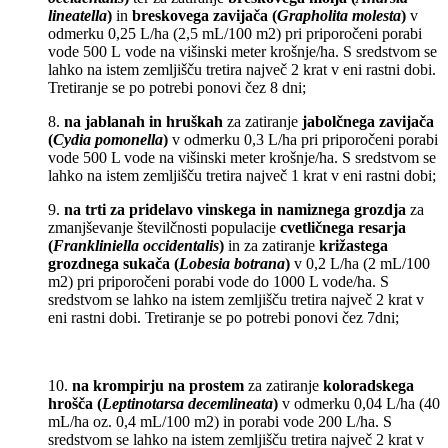
lineatella
)
in
breskovega zavijača (
Grapholita molesta
)
v
odmerku 0,25 L/ha (2,5 mL/100 m2) pri priporočeni porabi
vode 500 L vode na višinski meter krošnje/ha. S sredstvom se
lahko na istem zemljišču tretira največ 2 krat v eni rastni dobi.
Tretiranje se po potrebi ponovi čez 8 dni;
8.
na jablanah in hruškah
za zatiranje
jabolčnega zavijača
(
Cydia pomonella
)
v odmerku 0,3 L/ha pri priporočeni porabi
vode 500 L vode na višinski meter krošnje/ha. S sredstvom se
lahko na istem zemljišču tretira največ 1 krat v eni rastni dobi;
9.
na trti za pridelavo vinskega in namiznega grozdja
za
zmanjševanje številčnosti populacije
cvetličnega resarja
(
Frankliniella occidentalis
)
in za zatiranje
križastega
grozdnega sukača (
Lobesia botrana
)
v 0,2 L/ha (2 mL/100
m2) pri priporočeni porabi vode do 1000 L vode/ha. S
sredstvom se lahko na istem zemljišču tretira največ 2 krat v
eni rastni dobi. Tretiranje se po potrebi ponovi čez 7dni;
10.
na krompirju na prostem
za zatiranje
koloradskega
hrošča (
Leptinotarsa decemlineata
)
v odmerku 0,04 L/ha (40
mL/ha oz. 0,4 mL/100 m2) in porabi vode 200 L/ha.
S
sredstvom se lahko na istem zemljišču tretira največ 2 krat v