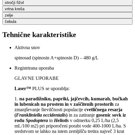
stročji fižol
vrtna kreša
zelje
čebula
Tehnične karakteristike
Aktivna snov
spinosad (spinosin A+spinosin D) ‒ 480 g/L
Registrirana uporaba
GLAVNE UPORABE
Laser™
PLUS se uporablja:
1.
na paradižniku, papriki, jajčevcih, kumarah, bučkah
in lubenicah na prostem in v zaščitenih prostorih
za
zmanjševanje številčnosti populacije
cvetličnega resarja
(
Frankliniella occidentalis
)
in za zatiranje
gosenic sovk iz
rodu
Spodoptera
in
Heliotis
v
odmerku 0,25 L/ha (2,5
mL/100 m2) pri priporočeni porabi vode 400-1000 L/ha. S
sredstvom
se lahko na istem zemljišču tretira največ 3 krat