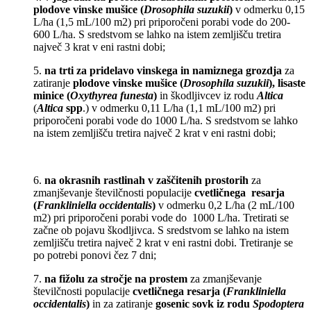
plodove vinske mušice (
Drosophila suzukii
)
v odmerku 0,15
L/ha (1,5 mL/100 m2) pri priporočeni porabi vode do 200-
600 L/ha. S sredstvom se lahko na istem zemljišču tretira
največ 3 krat v eni rastni dobi;
5.
na trti za pridelavo vinskega in namiznega grozdja
za
zatiranje
plodove vinske mušice (
Drosophila suzukii
), lisaste
minice (
Oxythyrea funesta
)
in škodljivcev iz rodu
Altica
(
Altica
spp
.) v odmerku 0,11 L/ha (1,1 mL/100 m2) pri
priporočeni porabi vode do
1000 L/ha. S sredstvom se lahko
na istem zemljišču tretira največ 2 krat v eni rastni dobi;
6.
na okrasnih rastlinah v zaščitenih prostorih
za
zmanjševanje številčnosti populacije
cvetličnega resarja
(
Frankliniella occidentalis
)
v odmerku 0,2 L/ha (2 mL/100
m2) pri priporočeni porabi vode do 1000 L/ha. Tretirati se
začne ob pojavu škodljivca. S sredstvom se lahko na istem
zemljišču tretira največ 2 krat v eni rastni dobi. Tretiranje se
po potrebi ponovi čez 7 dni;
7.
na fižolu za stročje na prostem
za zmanjševanje
številčnosti populacije
cvetličnega resarja (
Frankliniella
occidentalis
)
in za zatiranje
gosenic sovk iz rodu
Spodoptera