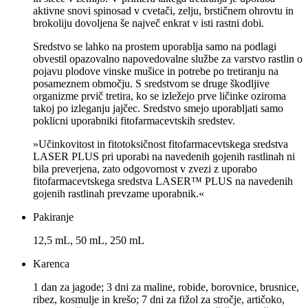
aktivne snovi spinosad v cvetači, zelju, brstičnem ohrovtu in
brokoliju dovoljena še največ enkrat v isti rastni dobi.
Sredstvo se lahko na prostem uporablja samo na podlagi
obvestil opazovalno napovedovalne službe za varstvo rastlin o
pojavu plodove vinske mušice in potrebe po tretiranju na
posameznem območju. S sredstvom se druge škodljive
organizme prvič tretira, ko se izležejo prve ličinke oziroma
takoj po izleganju jajčec. Sredstvo smejo uporabljati samo
poklicni uporabniki fitofarmacevtskih sredstev.
»Učinkovitost in fitotoksičnost fitofarmacevtskega sredstva
LASER PLUS pri uporabi na navedenih gojenih rastlinah ni
bila preverjena, zato odgovornost v zvezi z uporabo
fitofarmacevtskega sredstva LASER™ PLUS na navedenih
gojenih rastlinah prevzame uporabnik.«
Pakiranje
12,5 mL, 50 mL, 250 mL
Karenca
1 dan za jagode; 3 dni za maline, robide, borovnice, brusnice,
ribez, kosmulje in krešo; 7 dni za fižol za stročje, artičoko,