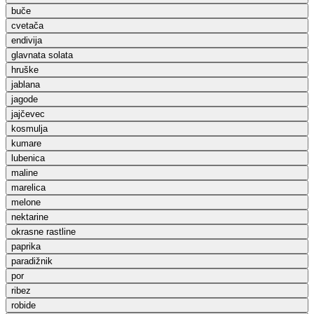
buče
cvetača
endivija
glavnata solata
hruške
jablana
jagode
jajčevec
kosmulja
kumare
lubenica
maline
marelica
melone
nektarine
okrasne rastline
paprika
paradižnik
por
ribez
robide