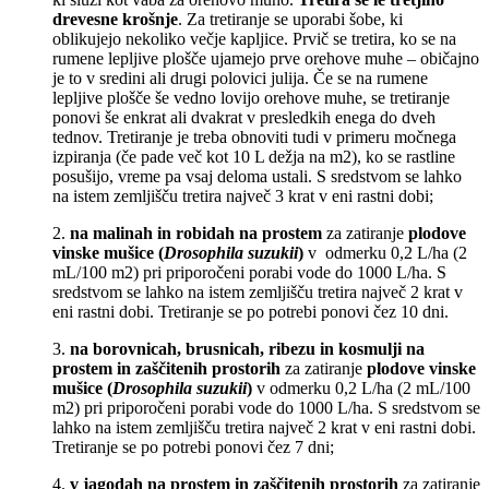
drevesne
krošnje
. Za tretiranje se uporabi šobe, ki
oblikujejo nekoliko večje kapljice. Prvič se tretira, ko se na
rumene lepljive plošče ujamejo prve orehove muhe – običajno
je to v sredini ali drugi polovici julija. Če se na rumene
lepljive plošče še vedno lovijo orehove muhe, se tretiranje
ponovi še enkrat ali dvakrat v presledkih enega do dveh
tednov. Tretiranje je treba obnoviti tudi v primeru močnega
izpiranja (če pade več kot 10 L dežja na m2), ko se rastline
posušijo, vreme pa vsaj deloma ustali. S sredstvom se lahko
na istem zemljišču tretira največ 3 krat v eni rastni dobi;
2.
na malinah in robidah na prostem
za zatiranje
plodove
vinske mušice (
Drosophila suzukii
)
v odmerku 0,2 L/ha (2
mL/100 m2) pri priporočeni porabi vode do 1000 L/ha. S
sredstvom se lahko na istem zemljišču tretira največ 2 krat v
eni rastni dobi. Tretiranje se po
potrebi ponovi čez 10 dni.
3.
na borovnicah, brusnicah, ribezu in kosmulji na
prostem in zaščitenih prostorih
za zatiranje
plodove vinske
mušice (
Drosophila suzukii
)
v odmerku 0,2 L/ha (2 mL/100
m2) pri priporočeni porabi vode do 1000 L/ha. S sredstvom se
lahko na istem zemljišču tretira največ 2 krat v eni rastni dobi.
Tretiranje se po potrebi ponovi čez 7 dni;
4.
v jagodah na prostem in zaščitenih prostorih
za zatiranje