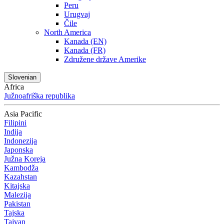
Peru
Urugvaj
Čile
North America
Kanada (EN)
Kanada (FR)
Združene države Amerike
Slovenian
Africa
Južnoafriška republika
Asia Pacific
Filipini
Indija
Indonezija
Japonska
Južna Koreja
Kambodža
Kazahstan
Kitajska
Malezija
Pakistan
Tajska
Tajvan