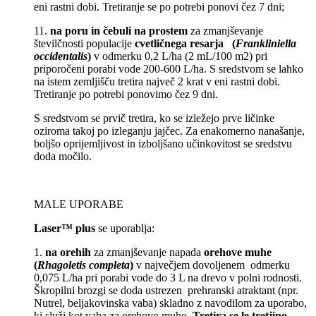
eni rastni dobi. Tretiranje se
po potrebi ponovi čez 7 dni;
11.
na poru in čebuli na prostem
za zmanjševanje
številčnosti populacije
cvetličnega resarja (
Frankliniella
occidentalis
)
v odmerku 0,2 L/ha (2 mL/100 m2) pri
priporočeni porabi
vode 200-600 L/ha. S sredstvom se lahko
na istem zemljišču tretira največ 2 krat v eni rastni
dobi.
Tretiranje po potrebi ponovimo čez 9 dni.
S sredstvom se prvič tretira, ko se izležejo prve ličinke
oziroma takoj po
izleganju jajčec. Za enakomerno nanašanje,
boljšo oprijemljivost in izboljšano učinkovitost se
sredstvu
doda močilo.
MALE UPORABE
Laser™ plus
se uporablja:
1.
na orehih
za zmanjševanje napada
orehove muhe
(
Rhagoletis completa
)
v največjem dovoljenem odmerku
0,075 L/ha pri porabi vode do 3 L na drevo v polni rodnosti.
Škropilni brozgi se doda ustrezen prehranski atraktant (npr.
Nutrel, beljakovinska vaba) skladno z navodilom za uporabo,
ki služi kot vaba za orehovo muho.
Tretira se le tretjino