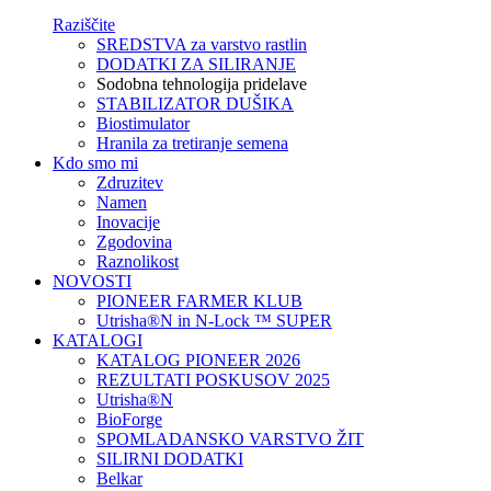
Raziščite
SREDSTVA za varstvo rastlin
DODATKI ZA SILIRANJE
Sodobna tehnologija pridelave
STABILIZATOR DUŠIKA
Biostimulator
Hranila za tretiranje semena
Kdo smo mi
Zdruzitev
Namen
Inovacije
Zgodovina
Raznolikost
NOVOSTI
PIONEER FARMER KLUB
Utrisha®N in N-Lock ™ SUPER
KATALOGI
KATALOG PIONEER 2026
REZULTATI POSKUSOV 2025
Utrisha®N
BioForge
SPOMLADANSKO VARSTVO ŽIT
SILIRNI DODATKI
Belkar