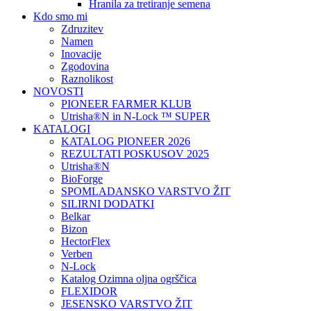
Hranila za tretiranje semena
Kdo smo mi
Zdruzitev
Namen
Inovacije
Zgodovina
Raznolikost
NOVOSTI
PIONEER FARMER KLUB
Utrisha®N in N-Lock ™ SUPER
KATALOGI
KATALOG PIONEER 2026
REZULTATI POSKUSOV 2025
Utrisha®N
BioForge
SPOMLADANSKO VARSTVO ŽIT
SILIRNI DODATKI
Belkar
Bizon
HectorFlex
Verben
N-Lock
Katalog Ozimna oljna ogrščica
FLEXIDOR
JESENSKO VARSTVO ŽIT