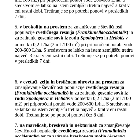
sredstvom se lahko na istem zemljišču tretira največ 3 krat v
eni rastni dobi. Tretiranje se po potrebi ponovi v presledkih
7 dni;
5.
v brokoliju na prostem
za zmanjševanje številčnosti
populacije
cvetličnega resarja (
Frankliniellaoccidentalis
)
in
za zatiranje
gosenic sovk iz rodu
Spodoptera
in
Heliotis
v
2
odmerku 0,2 L/ha (2 mL/100 m
) pri priporočeni porabi vode
200-600 L/ha. S sredstvom se
lahko na istem zemljišču tretira
največ 3 krat v eni rastni dobi. Tretiranje se po potrebi ponovi
v presledkih 7 dni;
6.
v cvetači, zelju in brstičnem ohrovtu na prostem
za
zmanjševanje številčnosti populacije
cvetličnega resarja
(
Frankliniella occidentalis
)
in za zatiranje
gosenic sovk iz
rodu
Spodoptera
in
Heliotis
v odmerku 0,2 L/ha (2 mL/100
m2) pri priporočeni porabi vode 200-600 L/ha. S sredstvom
se lahko na istem zemljišču tretira največ 2 krat v eni rastni
dobi. Tretiranje se po potrebi ponovi čez 8 dni;
7.
na marelicah, breskvah in nektarinah
za zmanjševanje
številčnosti populacije
cvetličnega resarja (
Frankliniella
occidentalis
)
ter za zatiranje
breskovega molja
(
Anarsia