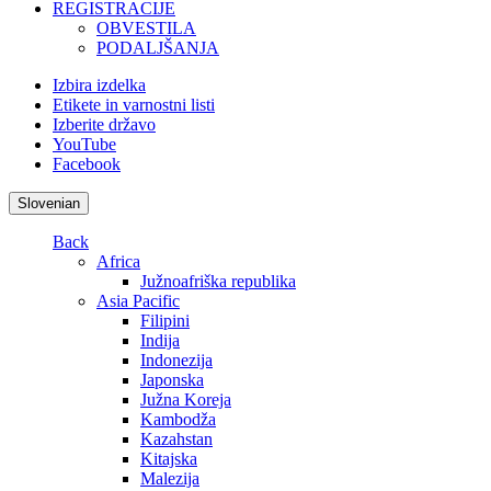
REGISTRACIJE
OBVESTILA
PODALJŠANJA
Izbira izdelka
Etikete in varnostni listi
Izberite državo
YouTube
Facebook
Slovenian
Back
Africa
Južnoafriška republika
Asia Pacific
Filipini
Indija
Indonezija
Japonska
Južna Koreja
Kambodža
Kazahstan
Kitajska
Malezija