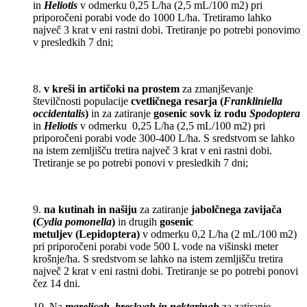
in
Heliotis
v odmerku 0,25 L/ha (2,5 mL/100 m2) pri
priporočeni porabi vode do 1000 L/ha.
Tretiramo lahko
največ 3 krat v eni rastni dobi. Tretiranje po potrebi ponovimo
v presledkih 7
dni;
8.
v kreši in artičoki na prostem
za zmanjševanje
številčnosti populacije
cvetličnega resarja (
Frankliniella
occidentalis
)
in za zatiranje
gosenic sovk iz rodu
Spodoptera
in
Heliotis
v odmerku 0,25 L/ha (2,5 mL/100 m2) pri
priporočeni porabi vode 300-400 L/ha. S
sredstvom se lahko
na istem zemljišču tretira največ 3 krat v eni rastni dobi.
Tretiranje se po
potrebi ponovi v presledkih 7 dni;
9.
na kutinah in našiju
za zatiranje
jabolčnega zavijača
(
Cydia pomonella
)
in drugih
gosenic
metuljev (Lepidoptera)
v odmerku 0,2 L/ha (2 mL/100 m2)
pri priporočeni porabi vode 500 L vode na višinski meter
krošnje/ha. S sredstvom se lahko na istem zemljišču tretira
največ 2 krat v eni rastni dobi. Tretiranje se po potrebi ponovi
čez 14 dni.
10. Na
marelicah, breskvah in nektarinah
za zatiranje