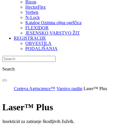
Bizon
HectorFlex
Verben
N-Lock
Katalog Ozimna oljna ogrščica
FLEXIDOR
JESENSKO VARSTVO ŽIT
REGISTRACIJE
OBVESTILA
PODALJŠANJA
Search
Corteva Agriscience™
Varstvo rastlin
Laser™ Plus
Laser™ Plus
Insekticid za zatiranje škodljivih žuželk.