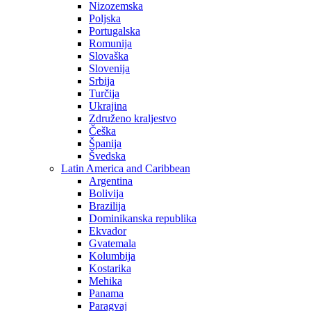
Nizozemska
Poljska
Portugalska
Romunija
Slovaška
Slovenija
Srbija
Turčija
Ukrajina
Združeno kraljestvo
Češka
Španija
Švedska
Latin America and Caribbean
Argentina
Bolivija
Brazilija
Dominikanska republika
Ekvador
Gvatemala
Kolumbija
Kostarika
Mehika
Panama
Paragvaj