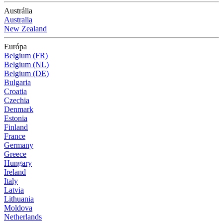
Austrália
Australia
New Zealand
Európa
Belgium (FR)
Belgium (NL)
Belgium (DE)
Bulgaria
Croatia
Czechia
Denmark
Estonia
Finland
France
Germany
Greece
Hungary
Ireland
Italy
Latvia
Lithuania
Moldova
Netherlands