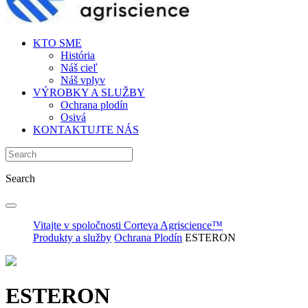
KTO SME
História
Náš cieľ
Náš vplyv
VÝROBKY A SLUŽBY
Ochrana plodín
Osivá
KONTAKTUJTE NÁS
Search
Vitajte v spoločnosti Corteva Agriscience™
Produkty a služby
Ochrana Plodín
ESTERON
ESTERON