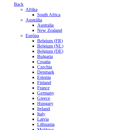
Back
Afrika
South Africa
Austrália
Australia
New Zealand
Európa
Belgium (FR)
Belgium (NL)
Belgium (DE)
Bulgaria
Croatia
Czechia
Denmark
Estonia
Finland
France
Germany
Greece
Hungary
Ireland
Italy
Latvia
Lithuania
Moldova