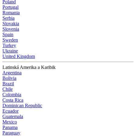
Poland
Portugal
Romania
Serbia
Slovakia
Slovenia
Spain
Sweden
Turkey
Ukraine
United Kingdom
Latinská Amerika a Karibik
Argentina
Bolivia
Brazil
Chile
Colombia
Costa Rica
Dominican Republic
Ecuador
Guatemala
Mexico
Panama
Paraguay