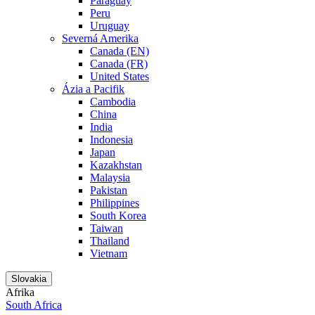
Paraguay
Peru
Uruguay
Severná Amerika
Canada (EN)
Canada (FR)
United States
Ázia a Pacifik
Cambodia
China
India
Indonesia
Japan
Kazakhstan
Malaysia
Pakistan
Philippines
South Korea
Taiwan
Thailand
Vietnam
Slovakia
Afrika
South Africa