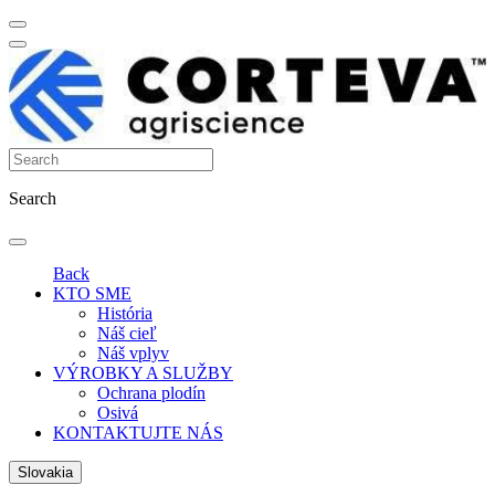
Search
Back
KTO SME
História
Náš cieľ
Náš vplyv
VÝROBKY A SLUŽBY
Ochrana plodín
Osivá
KONTAKTUJTE NÁS
Slovakia