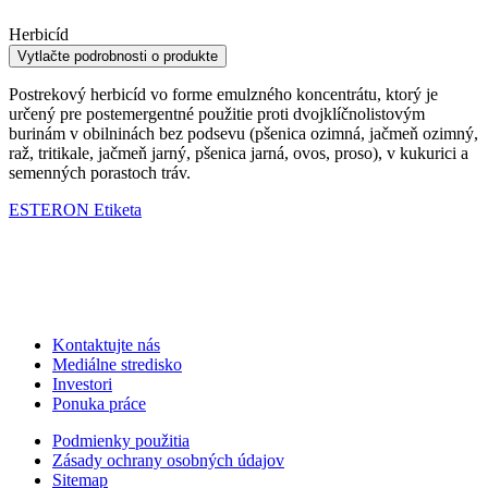
Herbicíd
Vytlačte podrobnosti o produkte
Postrekový herbicíd vo forme emulzného koncentrátu, ktorý je
určený pre postemergentné použitie proti dvojklíčnolistovým
burinám v obilninách bez podsevu (pšenica ozimná, jačmeň ozimný,
raž, tritikale, jačmeň jarný, pšenica jarná, ovos, proso), v kukurici a
semenných porastoch tráv.
ESTERON Etiketa
Kontaktujte nás
Mediálne stredisko
Investori
Ponuka práce
Podmienky použitia
Zásady ochrany osobných údajov
Sitemap