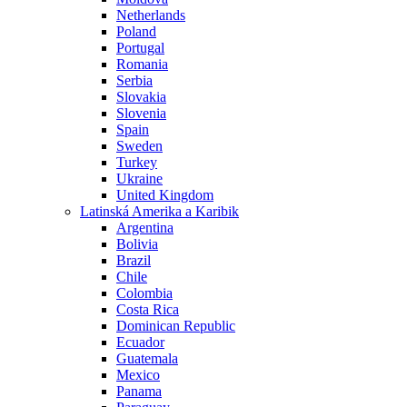
Netherlands
Poland
Portugal
Romania
Serbia
Slovakia
Slovenia
Spain
Sweden
Turkey
Ukraine
United Kingdom
Latinská Amerika a Karibik
Argentina
Bolivia
Brazil
Chile
Colombia
Costa Rica
Dominican Republic
Ecuador
Guatemala
Mexico
Panama