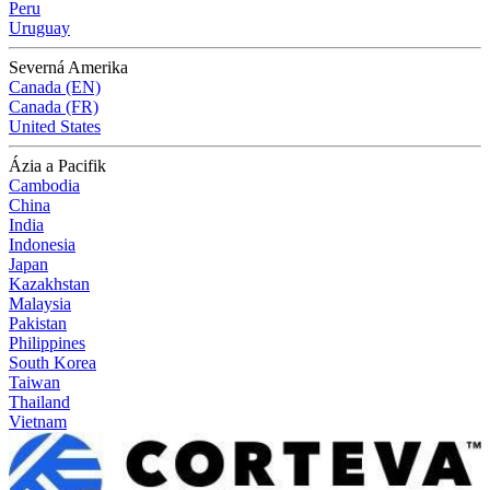
Peru
Uruguay
Severná Amerika
Canada (EN)
Canada (FR)
United States
Ázia a Pacifik
Cambodia
China
India
Indonesia
Japan
Kazakhstan
Malaysia
Pakistan
Philippines
South Korea
Taiwan
Thailand
Vietnam