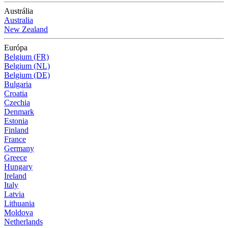
Austrália
Australia
New Zealand
Európa
Belgium (FR)
Belgium (NL)
Belgium (DE)
Bulgaria
Croatia
Czechia
Denmark
Estonia
Finland
France
Germany
Greece
Hungary
Ireland
Italy
Latvia
Lithuania
Moldova
Netherlands