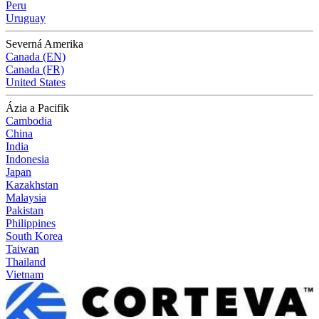
Peru
Uruguay
Severná Amerika
Canada (EN)
Canada (FR)
United States
Ázia a Pacifik
Cambodia
China
India
Indonesia
Japan
Kazakhstan
Malaysia
Pakistan
Philippines
South Korea
Taiwan
Thailand
Vietnam