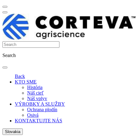
Search
Back
KTO SME
História
Náš cieľ
Náš vplyv
VÝROBKY A SLUŽBY
Ochrana plodín
Osivá
KONTAKTUJTE NÁS
Slovakia