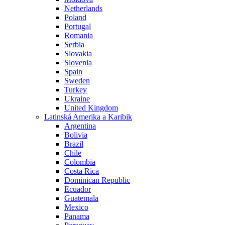
Netherlands
Poland
Portugal
Romania
Serbia
Slovakia
Slovenia
Spain
Sweden
Turkey
Ukraine
United Kingdom
Latinská Amerika a Karibik
Argentina
Bolivia
Brazil
Chile
Colombia
Costa Rica
Dominican Republic
Ecuador
Guatemala
Mexico
Panama