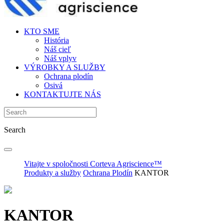
KTO SME
História
Náš cieľ
Náš vplyv
VÝROBKY A SLUŽBY
Ochrana plodín
Osivá
KONTAKTUJTE NÁS
Search
Vitajte v spoločnosti Corteva Agriscience™
Produkty a služby
Ochrana Plodín
KANTOR
KANTOR