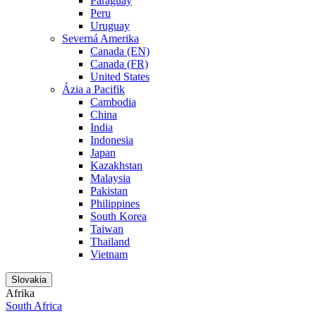
Paraguay
Peru
Uruguay
Severná Amerika
Canada (EN)
Canada (FR)
United States
Ázia a Pacifik
Cambodia
China
India
Indonesia
Japan
Kazakhstan
Malaysia
Pakistan
Philippines
South Korea
Taiwan
Thailand
Vietnam
Slovakia
Afrika
South Africa