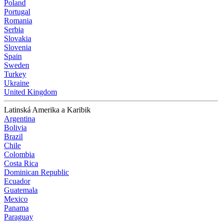
Poland
Portugal
Romania
Serbia
Slovakia
Slovenia
Spain
Sweden
Turkey
Ukraine
United Kingdom
Latinská Amerika a Karibik
Argentina
Bolivia
Brazil
Chile
Colombia
Costa Rica
Dominican Republic
Ecuador
Guatemala
Mexico
Panama
Paraguay