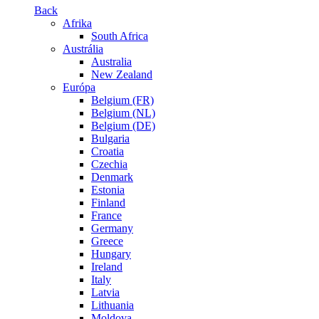
Back
Afrika
South Africa
Austrália
Australia
New Zealand
Európa
Belgium (FR)
Belgium (NL)
Belgium (DE)
Bulgaria
Croatia
Czechia
Denmark
Estonia
Finland
France
Germany
Greece
Hungary
Ireland
Italy
Latvia
Lithuania
Moldova