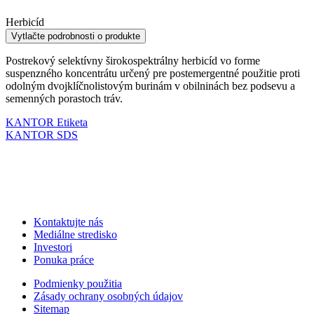
Herbicíd
Vytlačte podrobnosti o produkte
Postrekový selektívny širokospektrálny herbicíd vo forme
suspenzného koncentrátu určený pre postemergentné použitie proti
odolným dvojklíčnolistovým burinám v obilninách bez podsevu a
semenných porastoch tráv.
KANTOR Etiketa
KANTOR SDS
Kontaktujte nás
Mediálne stredisko
Investori
Ponuka práce
Podmienky použitia
Zásady ochrany osobných údajov
Sitemap