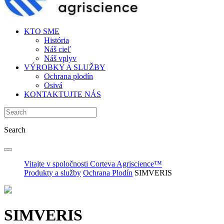
KTO SME
História
Náš cieľ
Náš vplyv
VÝROBKY A SLUŽBY
Ochrana plodín
Osivá
KONTAKTUJTE NÁS
Search
Vitajte v spoločnosti Corteva Agriscience™
Produkty a služby
Ochrana Plodín
SIMVERIS
SIMVERIS