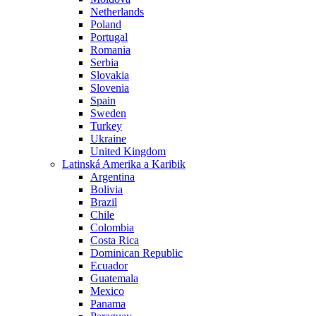
Netherlands
Poland
Portugal
Romania
Serbia
Slovakia
Slovenia
Spain
Sweden
Turkey
Ukraine
United Kingdom
Latinská Amerika a Karibik
Argentina
Bolivia
Brazil
Chile
Colombia
Costa Rica
Dominican Republic
Ecuador
Guatemala
Mexico
Panama