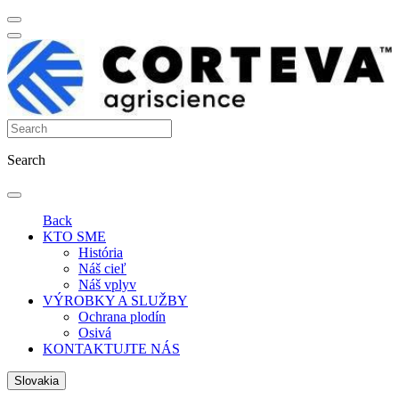
Search
Back
KTO SME
História
Náš cieľ
Náš vplyv
VÝROBKY A SLUŽBY
Ochrana plodín
Osivá
KONTAKTUJTE NÁS
Slovakia