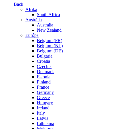
Back
Afrika
South Africa
Austrália
Australia
New Zealand
Európa
Belgium (FR)
Belgium (NL)
Belgium (DE)
Bulgaria
Croatia
Czechia
Denmark
Estonia
Finland
France
Germany
Greece
Hungary
Ireland
Italy
Latvia
Lithuania
Moldova