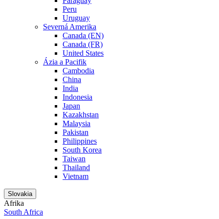
Paraguay
Peru
Uruguay
Severná Amerika
Canada (EN)
Canada (FR)
United States
Ázia a Pacifik
Cambodia
China
India
Indonesia
Japan
Kazakhstan
Malaysia
Pakistan
Philippines
South Korea
Taiwan
Thailand
Vietnam
Slovakia
Afrika
South Africa