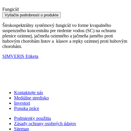
Fungicíd
Vytlačte podrobnosti o produkte
Širokospektrálny systémový fungicíd vo forme kvapalného
suspenzného koncentrátu pre riedenie vodou (SC) na ochranu
pšenice ozimnej, jačmeňa ozimného a jačmeňa jarného proti
hubovým chorobám listov a klasov a repky ozimnej proti hubovým
chorobám.
SIMVERIS Etiketa
Kontaktujte nás
Mediálne stredisko
Investori
Ponuka práce
Podmienky použitia
Zásady ochrany osobných údajov
Sitemap