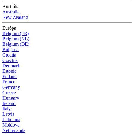
Austrália
Australia
New Zealand
Európa
Belgium (FR)
Belgium (NL)
Belgium (DE)
Bulgaria
Croatia
Czechia
Denmark
Estonia
Finland
France
Germany
Greece
Hungary
Ireland
Italy
Latvia
Lithuania
Moldova
Netherlands