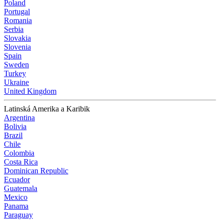
Poland
Portugal
Romania
Serbia
Slovakia
Slovenia
Spain
Sweden
Turkey
Ukraine
United Kingdom
Latinská Amerika a Karibik
Argentina
Bolivia
Brazil
Chile
Colombia
Costa Rica
Dominican Republic
Ecuador
Guatemala
Mexico
Panama
Paraguay