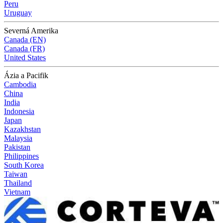
Peru
Uruguay
Severná Amerika
Canada (EN)
Canada (FR)
United States
Ázia a Pacifik
Cambodia
China
India
Indonesia
Japan
Kazakhstan
Malaysia
Pakistan
Philippines
South Korea
Taiwan
Thailand
Vietnam