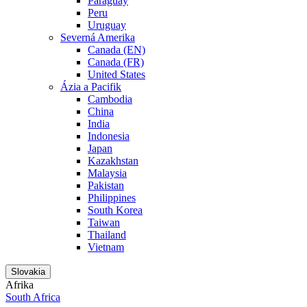
Paraguay
Peru
Uruguay
Severná Amerika
Canada (EN)
Canada (FR)
United States
Ázia a Pacifik
Cambodia
China
India
Indonesia
Japan
Kazakhstan
Malaysia
Pakistan
Philippines
South Korea
Taiwan
Thailand
Vietnam
Slovakia
Afrika
South Africa