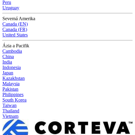
Peru
Uruguay
Severná Amerika
Canada (EN)
Canada (FR)
United States
Ázia a Pacifik
Cambodia
China
India
Indonesia
Japan
Kazakhstan
Malaysia
Pakistan
Philippines
South Korea
Taiwan
Thailand
Vietnam