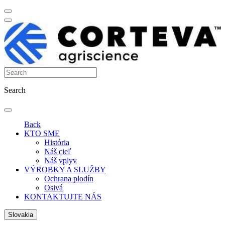
Search
Back
KTO SME
História
Náš cieľ
Náš vplyv
VÝROBKY A SLUŽBY
Ochrana plodín
Osivá
KONTAKTUJTE NÁS
Slovakia