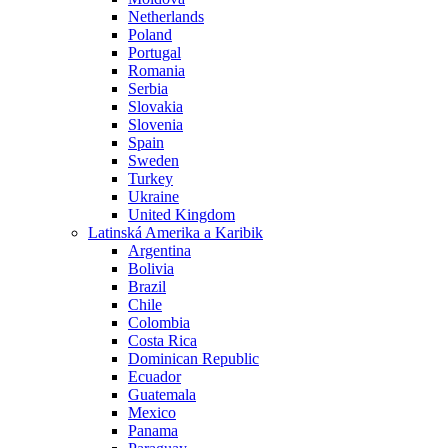
Netherlands
Poland
Portugal
Romania
Serbia
Slovakia
Slovenia
Spain
Sweden
Turkey
Ukraine
United Kingdom
Latinská Amerika a Karibik
Argentina
Bolivia
Brazil
Chile
Colombia
Costa Rica
Dominican Republic
Ecuador
Guatemala
Mexico
Panama