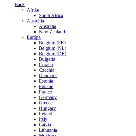
Back
Afrika
South Africa
Austrália
Australia
New Zealand
Európa
Belgium (FR)
Belgium (NL)
Belgium (DE)
Bulgaria
Croatia
Czechia
Denmark
Estonia
Finland
France
Germany
Greece
Hungary
Ireland
Italy
Latvia
Lithuania
Moldova