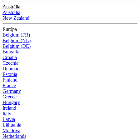
Austrália
Australia
New Zealand
Európa
Belgium (FR)
Belgium (NL)
Belgium (DE)
Bulgaria
Croatia
Czechia
Denmark
Estonia
Finland
France
Germany
Greece
Hungary
Ireland
Italy
Latvia
Lithuania
Moldova
Netherlands