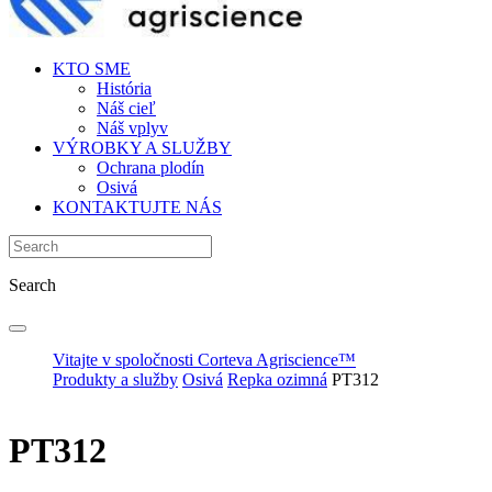
KTO SME
História
Náš cieľ
Náš vplyv
VÝROBKY A SLUŽBY
Ochrana plodín
Osivá
KONTAKTUJTE NÁS
Search
Vitajte v spoločnosti Corteva Agriscience™
Produkty a služby
Osivá
Repka ozimná
PT312
PT312