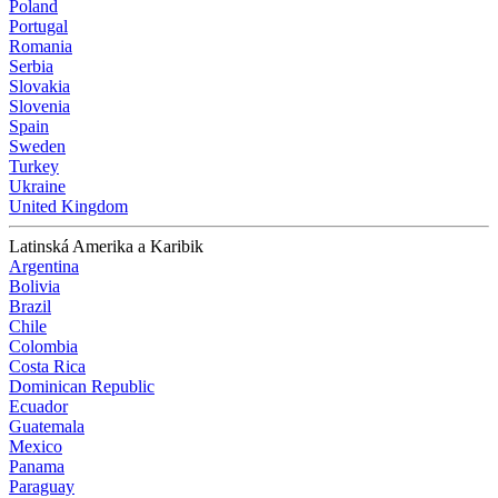
Poland
Portugal
Romania
Serbia
Slovakia
Slovenia
Spain
Sweden
Turkey
Ukraine
United Kingdom
Latinská Amerika a Karibik
Argentina
Bolivia
Brazil
Chile
Colombia
Costa Rica
Dominican Republic
Ecuador
Guatemala
Mexico
Panama
Paraguay