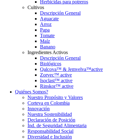
Herbicidas para potreros
Cultivos
Descripción General
Aguacate
Arroz
Papa
Tomate
Maíz
Banano
Ingredientes Activos
Descripción General
Biológicos
Qalcova™ & Jemvelva™active
Zorvec™ active
Isoclast™ active
Rinskor™ active
Quiénes Somos?
Nuestro Propósito y Valores
Corteva en Colombia
Innovación
Nuestra Sostenibilidad
Declaración de Posición
Índ. de Seguridad Alimentaria
Responsabilidad Social
Diversidad e Inclusión