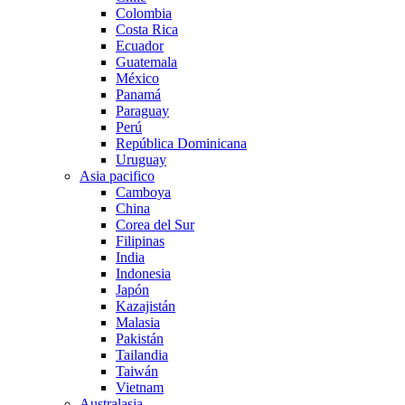
Colombia
Costa Rica
Ecuador
Guatemala
México
Panamá
Paraguay
Perú
República Dominicana
Uruguay
Asia pacifico
Camboya
China
Corea del Sur
Filipinas
India
Indonesia
Japón
Kazajistán
Malasia
Pakistán
Tailandia
Taiwán
Vietnam
Australasia