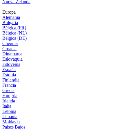
Nueva Zelanda
Europa
Alemania
Bulgaria
Bélgica (FR)
Bélgica (NL)
Bélgica (DE)
Chequia
Croacia
Dinamarca
Eslovaquia
Eslovenia
España
Estonia
Finlandia
Francia
Grecia
Hungría
Irlanda
Italia
Letonia
Lituania
Moldavia
Países Bajos