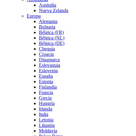
Australia
Nueva Zelanda
Europa
Alemania
Bulgaria
Bélgica (FR)
Bélgica (NL)
Bélgica (DE)
Chequia
Croacia
Dinamarca
Eslovaquia
Eslovenia
España
Estonia
Finlandia
Francia
Grecia
Hungría
Irlanda
Italia
Letonia
Lituania
Moldavia