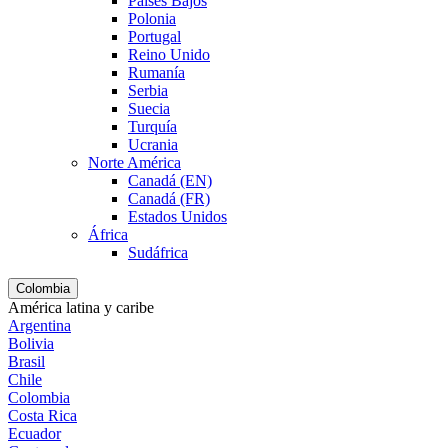
Países Bajos
Polonia
Portugal
Reino Unido
Rumanía
Serbia
Suecia
Turquía
Ucrania
Norte América
Canadá (EN)
Canadá (FR)
Estados Unidos
África
Sudáfrica
Colombia
América latina y caribe
Argentina
Bolivia
Brasil
Chile
Colombia
Costa Rica
Ecuador