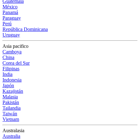
Guatemala
México
Panamá
Paraguay
Perú
República Dominicana
Uruguay
Asia pacifico
Camboya
China
Corea del Sur
Filipinas
India
Indonesia
Japón
Kazajistán
Malasia
Pakistán
Tailandia
Taiwán
Vietnam
Australasia
Australia