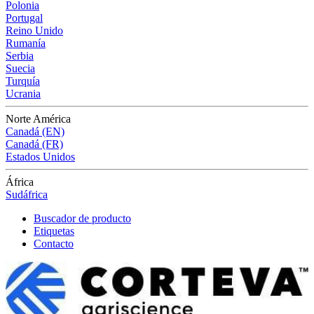
Polonia
Portugal
Reino Unido
Rumanía
Serbia
Suecia
Turquía
Ucrania
Norte América
Canadá (EN)
Canadá (FR)
Estados Unidos
África
Sudáfrica
Buscador de producto
Etiquetas
Contacto