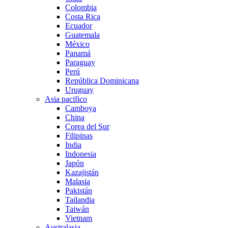
Colombia
Costa Rica
Ecuador
Guatemala
México
Panamá
Paraguay
Perú
República Dominicana
Uruguay
Asia pacifico
Camboya
China
Corea del Sur
Filipinas
India
Indonesia
Japón
Kazajistán
Malasia
Pakistán
Tailandia
Taiwán
Vietnam
Australasia