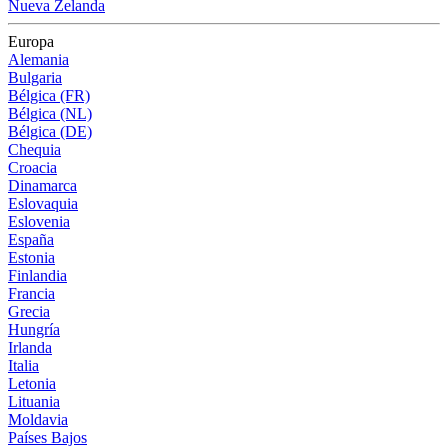
Nueva Zelanda
Europa
Alemania
Bulgaria
Bélgica (FR)
Bélgica (NL)
Bélgica (DE)
Chequia
Croacia
Dinamarca
Eslovaquia
Eslovenia
España
Estonia
Finlandia
Francia
Grecia
Hungría
Irlanda
Italia
Letonia
Lituania
Moldavia
Países Bajos