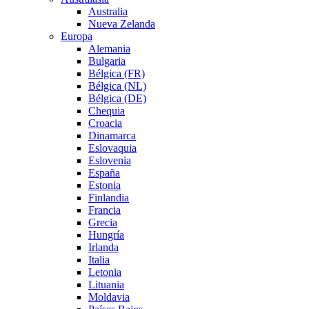
Australia
Nueva Zelanda
Europa
Alemania
Bulgaria
Bélgica (FR)
Bélgica (NL)
Bélgica (DE)
Chequia
Croacia
Dinamarca
Eslovaquia
Eslovenia
España
Estonia
Finlandia
Francia
Grecia
Hungría
Irlanda
Italia
Letonia
Lituania
Moldavia