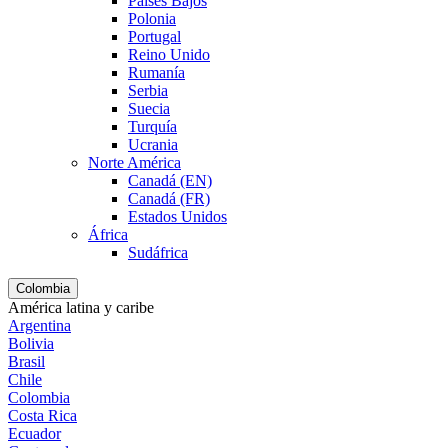
Países Bajos
Polonia
Portugal
Reino Unido
Rumanía
Serbia
Suecia
Turquía
Ucrania
Norte América
Canadá (EN)
Canadá (FR)
Estados Unidos
África
Sudáfrica
Colombia
América latina y caribe
Argentina
Bolivia
Brasil
Chile
Colombia
Costa Rica
Ecuador