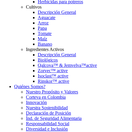
Herbicidas para potreros
Cultivos
Descripción General
Aguacate
Arroz
Papa
Tomate
Maíz
Banano
Ingredientes Activos
Descripción General
Biológicos
Qalcova™ & Jemvelva™active
Zorvec™ active
Isoclast™ active
Rinskor™ active
Quiénes Somos?
Nuestro Propósito y Valores
Corteva en Colombia
Innovación
Nuestra Sostenibilidad
Declaración de Posición
Índ. de Seguridad Alimentaria
Responsabilidad Social
Diversidad e Inclusión