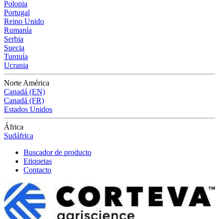
Polonia
Portugal
Reino Unido
Rumanía
Serbia
Suecia
Turquía
Ucrania
Norte América
Canadá (EN)
Canadá (FR)
Estados Unidos
África
Sudáfrica
Buscador de producto
Etiquetas
Contacto