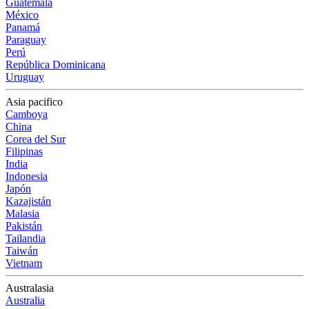
Guatemala
México
Panamá
Paraguay
Perú
República Dominicana
Uruguay
Asia pacifico
Camboya
China
Corea del Sur
Filipinas
India
Indonesia
Japón
Kazajistán
Malasia
Pakistán
Tailandia
Taiwán
Vietnam
Australasia
Australia