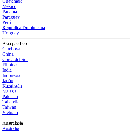
Guatemala
México
Panamá
Paraguay
Perú
República Dominicana
Uruguay
Asia pacifico
Camboya
China
Corea del Sur
Filipinas
India
Indonesia
Japón
Kazajistán
Malasia
Pakistán
Tailandia
Taiwán
Vietnam
Australasia
Australia