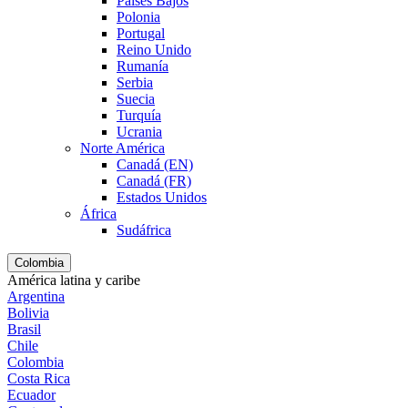
Países Bajos
Polonia
Portugal
Reino Unido
Rumanía
Serbia
Suecia
Turquía
Ucrania
Norte América
Canadá (EN)
Canadá (FR)
Estados Unidos
África
Sudáfrica
Colombia
América latina y caribe
Argentina
Bolivia
Brasil
Chile
Colombia
Costa Rica
Ecuador