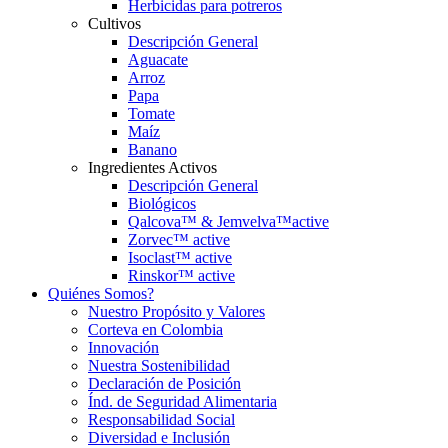
Herbicidas para potreros
Cultivos
Descripción General
Aguacate
Arroz
Papa
Tomate
Maíz
Banano
Ingredientes Activos
Descripción General
Biológicos
Qalcova™ & Jemvelva™active
Zorvec™ active
Isoclast™ active
Rinskor™ active
Quiénes Somos?
Nuestro Propósito y Valores
Corteva en Colombia
Innovación
Nuestra Sostenibilidad
Declaración de Posición
Índ. de Seguridad Alimentaria
Responsabilidad Social
Diversidad e Inclusión