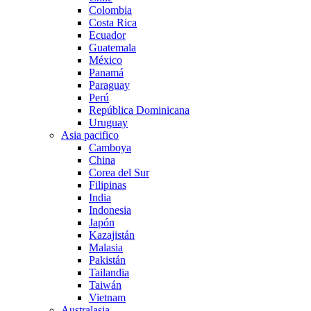
Colombia
Costa Rica
Ecuador
Guatemala
México
Panamá
Paraguay
Perú
República Dominicana
Uruguay
Asia pacifico
Camboya
China
Corea del Sur
Filipinas
India
Indonesia
Japón
Kazajistán
Malasia
Pakistán
Tailandia
Taiwán
Vietnam
Australasia