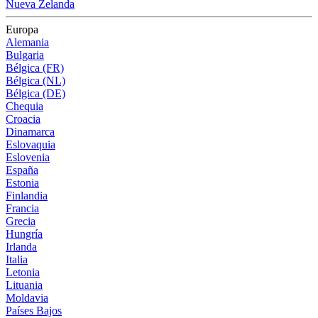
Nueva Zelanda
Europa
Alemania
Bulgaria
Bélgica (FR)
Bélgica (NL)
Bélgica (DE)
Chequia
Croacia
Dinamarca
Eslovaquia
Eslovenia
España
Estonia
Finlandia
Francia
Grecia
Hungría
Irlanda
Italia
Letonia
Lituania
Moldavia
Países Bajos