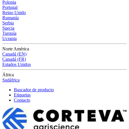
Polonia
Portugal
Reino Unido
Rumanía
Serbia
Suecia
Turquía
Ucrania
Norte América
Canadá (EN)
Canadá (FR)
Estados Unidos
África
Sudáfrica
Buscador de producto
Etiquetas
Contacto