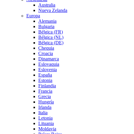
Australia
Nueva Zelanda
Europa
Alemania
Bulgaria
Bélgica (FR)
Bélgica (NL)
Bélgica (DE)
Chequia
Croacia
Dinamarca
Eslovaquia
Eslovenia
España
Estonia
Finlandia
Francia
Grecia
Hungría
Irlanda
Italia
Letonia
Lituania
Moldavia