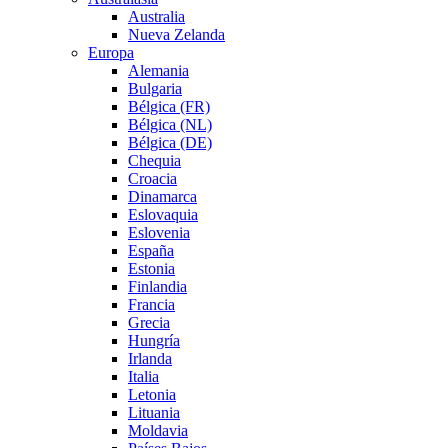
Australia
Nueva Zelanda
Europa
Alemania
Bulgaria
Bélgica (FR)
Bélgica (NL)
Bélgica (DE)
Chequia
Croacia
Dinamarca
Eslovaquia
Eslovenia
España
Estonia
Finlandia
Francia
Grecia
Hungría
Irlanda
Italia
Letonia
Lituania
Moldavia