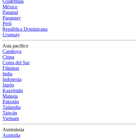
Guatemala
México
Panamá
Paraguay
Perú
República Dominicana
Uruguay
Asia pacifico
Camboya
China
Corea del Sur
Filipinas
India
Indonesia
Japón
Kazajistán
Malasia
Pakistán
Tailandia
Taiwán
Vietnam
Australasia
Australia