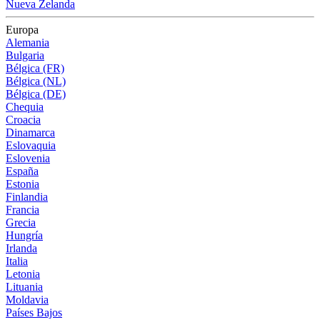
Nueva Zelanda
Europa
Alemania
Bulgaria
Bélgica (FR)
Bélgica (NL)
Bélgica (DE)
Chequia
Croacia
Dinamarca
Eslovaquia
Eslovenia
España
Estonia
Finlandia
Francia
Grecia
Hungría
Irlanda
Italia
Letonia
Lituania
Moldavia
Países Bajos