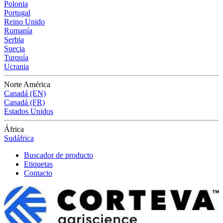
Polonia
Portugal
Reino Unido
Rumanía
Serbia
Suecia
Turquía
Ucrania
Norte América
Canadá (EN)
Canadá (FR)
Estados Unidos
África
Sudáfrica
Buscador de producto
Etiquetas
Contacto