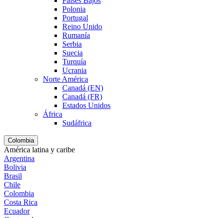
Países Bajos
Polonia
Portugal
Reino Unido
Rumanía
Serbia
Suecia
Turquía
Ucrania
Norte América
Canadá (EN)
Canadá (FR)
Estados Unidos
África
Sudáfrica
Colombia
América latina y caribe
Argentina
Bolivia
Brasil
Chile
Colombia
Costa Rica
Ecuador