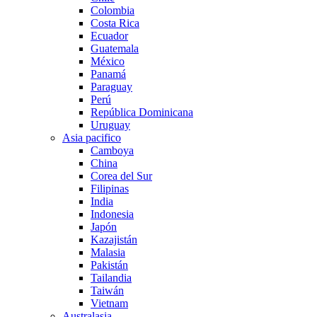
Colombia
Costa Rica
Ecuador
Guatemala
México
Panamá
Paraguay
Perú
República Dominicana
Uruguay
Asia pacifico
Camboya
China
Corea del Sur
Filipinas
India
Indonesia
Japón
Kazajistán
Malasia
Pakistán
Tailandia
Taiwán
Vietnam
Australasia