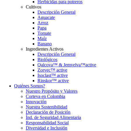
Herbicidas para potreros
Cultivos
Descripción General
Aguacate
Arroz
Papa
Tomate
Maíz
Banano
Ingredientes Activos
Descripción General
Biológicos
Qalcova™ & Jemvelva™active
Zorvec™ active
Isoclast™ active
Rinskor™ active
Quiénes Somos?
Nuestro Propósito y Valores
Corteva en Colombia
Innovación
Nuestra Sostenibilidad
Declaración de Posición
Índ. de Seguridad Alimentaria
Responsabilidad Social
Diversidad e Inclusión