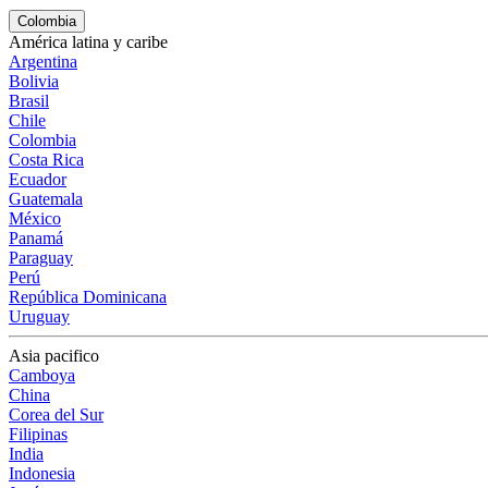
Colombia
América latina y caribe
Argentina
Bolivia
Brasil
Chile
Colombia
Costa Rica
Ecuador
Guatemala
México
Panamá
Paraguay
Perú
República Dominicana
Uruguay
Asia pacifico
Camboya
China
Corea del Sur
Filipinas
India
Indonesia