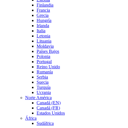
Finlandia
Francia
Grecia
Hungría
Irlanda
Italia
Letonia
Lituania
Moldavia
Países Bajos
Polonia
Portugal
Reino Unido
Rumanía
Serbia
Suecia
Turquía
Ucrania
Norte América
Canadá (EN)
Canadá (FR)
Estados Unidos
África
Sudáfrica