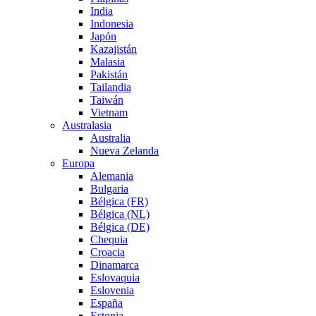
India
Indonesia
Japón
Kazajistán
Malasia
Pakistán
Tailandia
Taiwán
Vietnam
Australasia
Australia
Nueva Zelanda
Europa
Alemania
Bulgaria
Bélgica (FR)
Bélgica (NL)
Bélgica (DE)
Chequia
Croacia
Dinamarca
Eslovaquia
Eslovenia
España
Estonia