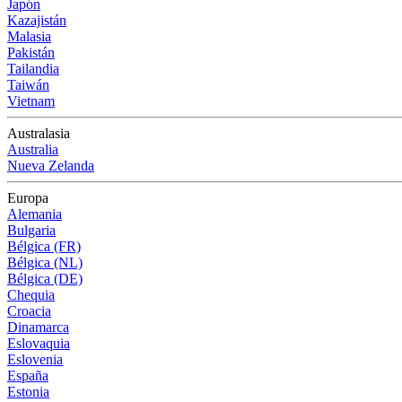
Japón
Kazajistán
Malasia
Pakistán
Tailandia
Taiwán
Vietnam
Australasia
Australia
Nueva Zelanda
Europa
Alemania
Bulgaria
Bélgica (FR)
Bélgica (NL)
Bélgica (DE)
Chequia
Croacia
Dinamarca
Eslovaquia
Eslovenia
España
Estonia