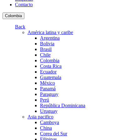
Contacto
Colombia
Back
América latina y caribe
Argentina
Bolivia
Brasil
Chile
Colombia
Costa Rica
Ecuador
Guatemala
México
Panamá
Paraguay
Perú
República Dominicana
Uruguay
Asia pacifico
Camboya
China
Corea del Sur
Filipinas