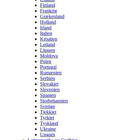
Finland
Frankrig
Grækenland
Holland
Irland
Italien
Kroatien
Letland
Litauen
Moldova
Polen
Portugal
Rumænien
Serbien
Slovakiet
Slovenien
Spanien
Storbritannien
Sverige
Tjekkiet
Tyrkiet
Tyskland
Ukraine
Ungarn