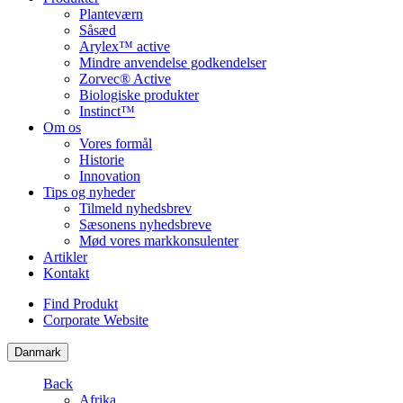
Planteværn
Såsæd
Arylex™ active
Mindre anvendelse godkendelser
Zorvec® Active
Biologiske produkter
Instinct™
Om os
Vores formål
Historie
Innovation
Tips og nyheder
Tilmeld nyhedsbrev
Sæsonens nyhedsbreve
Mød vores markkonsulenter
Artikler
Kontakt
Find Produkt
Corporate Website
Danmark
Back
Afrika