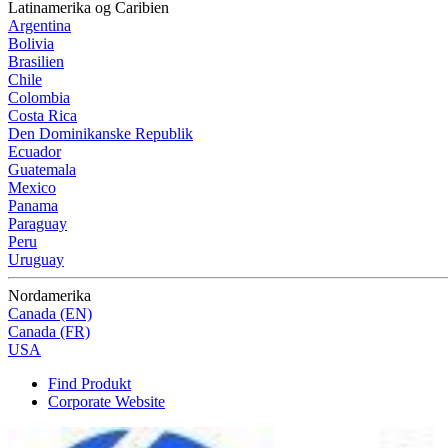
Latinamerika og Caribien
Argentina
Bolivia
Brasilien
Chile
Colombia
Costa Rica
Den Dominikanske Republik
Ecuador
Guatemala
Mexico
Panama
Paraguay
Peru
Uruguay
Nordamerika
Canada (EN)
Canada (FR)
USA
Find Produkt
Corporate Website