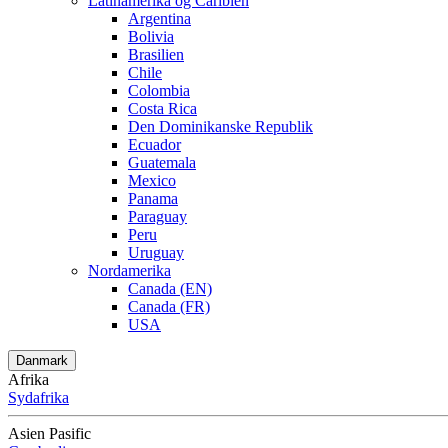
Latinamerika og Caribien
Argentina
Bolivia
Brasilien
Chile
Colombia
Costa Rica
Den Dominikanske Republik
Ecuador
Guatemala
Mexico
Panama
Paraguay
Peru
Uruguay
Nordamerika
Canada (EN)
Canada (FR)
USA
Danmark
Afrika
Sydafrika
Asien Pasific