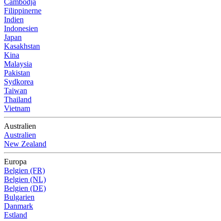
Cambodja
Filippinerne
Indien
Indonesien
Japan
Kasakhstan
Kina
Malaysia
Pakistan
Sydkorea
Taiwan
Thailand
Vietnam
Australien
Australien
New Zealand
Europa
Belgien (FR)
Belgien (NL)
Belgien (DE)
Bulgarien
Danmark
Estland