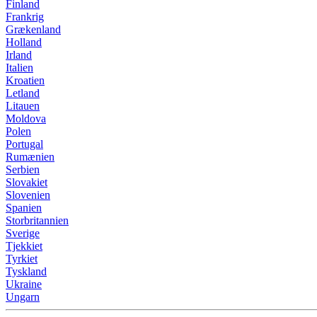
Finland
Frankrig
Grækenland
Holland
Irland
Italien
Kroatien
Letland
Litauen
Moldova
Polen
Portugal
Rumænien
Serbien
Slovakiet
Slovenien
Spanien
Storbritannien
Sverige
Tjekkiet
Tyrkiet
Tyskland
Ukraine
Ungarn