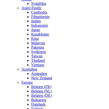
Sydafrika
Asien Pasific
Cambodja
Filippinerne
Indien
Indonesien
Japan
Kasakhstan
Kina
Malaysia
Pakistan
Sydkorea
Taiwan
Thailand
Vietnam
Australien
Australien
New Zealand
Europa
Belgien (FR)
Belgien (NL)
Belgien (DE)
Bulgarien
Danmark
Estland