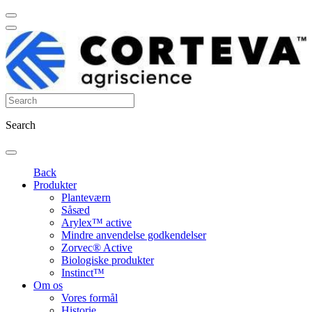
Search
Back
Produkter
Planteværn
Såsæd
Arylex™ active
Mindre anvendelse godkendelser
Zorvec® Active
Biologiske produkter
Instinct™
Om os
Vores formål
Historie