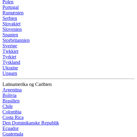
Polen
Portugal
Rumænien
Serbien
Slovakiet
Slovenien
Spanien
Storbritannien
Sverige
Tjekkiet
Tyrkiet
Tyskland
Ukraine
Ungarn
Latinamerika og Caribien
Argentina
Bolivia
Brasilien
Chile
Colombia
Costa Rica
Den Dominikanske Republik
Ecuador
Guatemala