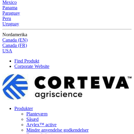
Mexico
Panama
Paraguay
Peru
Uruguay
Nordamerika
Canada (EN)
Canada (FR)
USA
Find Produkt
Corporate Website
Produkter
Planteværn
Såsæd
Arylex™ active
Mindre anvendelse godkendelser