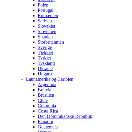
Polen
Portugal
Rumænien
Serbien
Slovakiet
Slovenien
Spanien
Storbritannien
Sverige
Tjekkiet
Tyrkiet
Tyskland
Ukraine
Ungarn
Latinamerika og Caribien
Argentina
Bolivia
Brasilien
Chile
Colombia
Costa Rica
Den Dominikanske Republik
Ecuador
Guatemala