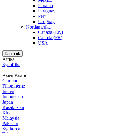
Mexico
Panama
Paraguay
Peru
Uruguay
Nordamerika
Canada (EN)
Canada (FR)
USA
Danmark
Afrika
Sydafrika
Asien Pasific
Cambodja
Filippinerne
Indien
Indonesien
Japan
Kasakhstan
Kina
Malaysia
Pakistan
Sydkorea