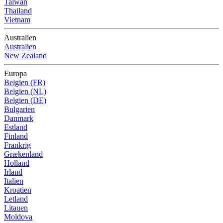
Taiwan
Thailand
Vietnam
Australien
Australien
New Zealand
Europa
Belgien (FR)
Belgien (NL)
Belgien (DE)
Bulgarien
Danmark
Estland
Finland
Frankrig
Grækenland
Holland
Irland
Italien
Kroatien
Letland
Litauen
Moldova