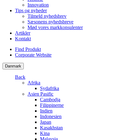
Innovation
Tips og nyheder
Tilmeld nyhedsbrev
Sæsonens nyhedsbreve
Mød vores markkonsulenter
Artikler
Kontakt
Find Produkt
Corporate Website
Danmark
Back
Afrika
Sydafrika
Asien Pasific
Cambodja
Filippinerne
Indien
Indonesien
Japan
Kasakhstan
Kina
Malaysia