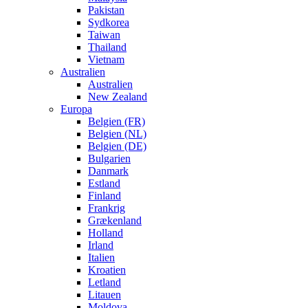
Pakistan
Sydkorea
Taiwan
Thailand
Vietnam
Australien
Australien
New Zealand
Europa
Belgien (FR)
Belgien (NL)
Belgien (DE)
Bulgarien
Danmark
Estland
Finland
Frankrig
Grækenland
Holland
Irland
Italien
Kroatien
Letland
Litauen
Moldova