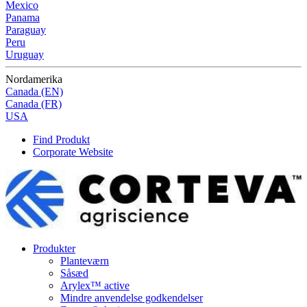
Mexico
Panama
Paraguay
Peru
Uruguay
Nordamerika
Canada (EN)
Canada (FR)
USA
Find Produkt
Corporate Website
Produkter
Planteværn
Såsæd
Arylex™ active
Mindre anvendelse godkendelser