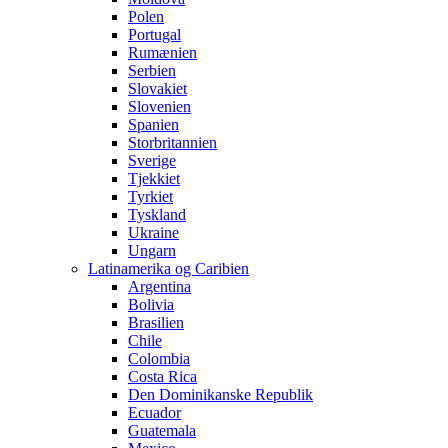
Polen
Portugal
Rumænien
Serbien
Slovakiet
Slovenien
Spanien
Storbritannien
Sverige
Tjekkiet
Tyrkiet
Tyskland
Ukraine
Ungarn
Latinamerika og Caribien
Argentina
Bolivia
Brasilien
Chile
Colombia
Costa Rica
Den Dominikanske Republik
Ecuador
Guatemala