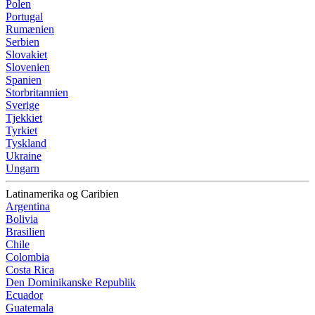
Polen
Portugal
Rumænien
Serbien
Slovakiet
Slovenien
Spanien
Storbritannien
Sverige
Tjekkiet
Tyrkiet
Tyskland
Ukraine
Ungarn
Latinamerika og Caribien
Argentina
Bolivia
Brasilien
Chile
Colombia
Costa Rica
Den Dominikanske Republik
Ecuador
Guatemala