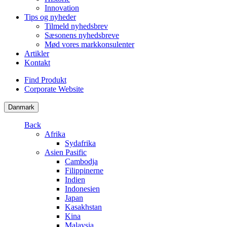
Innovation
Tips og nyheder
Tilmeld nyhedsbrev
Sæsonens nyhedsbreve
Mød vores markkonsulenter
Artikler
Kontakt
Find Produkt
Corporate Website
Danmark
Back
Afrika
Sydafrika
Asien Pasific
Cambodja
Filippinerne
Indien
Indonesien
Japan
Kasakhstan
Kina
Malaysia