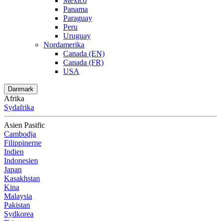
Mexico
Panama
Paraguay
Peru
Uruguay
Nordamerika
Canada (EN)
Canada (FR)
USA
Danmark
Afrika
Sydafrika
Asien Pasific
Cambodja
Filippinerne
Indien
Indonesien
Japan
Kasakhstan
Kina
Malaysia
Pakistan
Sydkorea