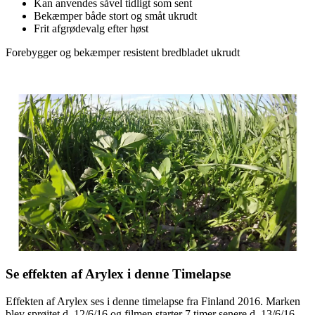
Kan anvendes såvel tidligt som sent
Bekæmper både stort og småt ukrudt
Frit afgrødevalg efter høst
Forebygger og bekæmper resistent bredbladet ukrudt
Se effekten af Arylex i denne Timelapse
Effekten af Arylex ses i denne timelapse fra Finland 2016. Marken
blev sprøjtet d. 12/6/16 og filmen starter 7 timer senere d. 13/6/16