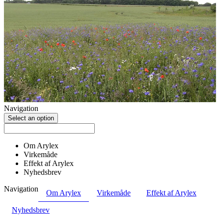
Navigation
Select an option
Om Arylex
Virkemåde
Effekt af Arylex
Nyhedsbrev
Navigation
Om Arylex
Virkemåde
Effekt af Arylex
Nyhedsbrev