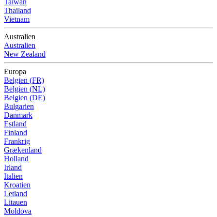
Taiwan
Thailand
Vietnam
Australien
Australien
New Zealand
Europa
Belgien (FR)
Belgien (NL)
Belgien (DE)
Bulgarien
Danmark
Estland
Finland
Frankrig
Grækenland
Holland
Irland
Italien
Kroatien
Letland
Litauen
Moldova