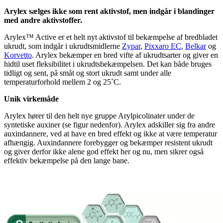
Arylex sælges ikke som rent aktivstof, men indgår i blandinger
med andre aktivstoffer.
Arylex™ Active er et helt nyt aktivstof til bekæmpelse af bredbladet
ukrudt, som indgår i ukrudtsmidlerne
Zypar
,
Pixxaro EC
,
Belkar
og
Korvetto
. Arylex bekæmper en bred vifte af ukrudtsarter og giver en
hidtil uset fleksibilitet i ukrudtsbekæmpelsen. Det kan både bruges
tidligt og sent, på småt og stort ukrudt samt under alle
temperaturforhold mellem 2 og 25˚C.
Unik virkemåde
Arylex hører til den helt nye gruppe Arylpicolinater under de
syntetiske auxiner (se figur nedenfor). Arylex adskiller sig fra andre
auxindannere, ved at have en bred effekt og ikke at være temperatur
afhængig. Auxindannere forebygger og bekæmper resistent ukrudt
og giver derfor ikke alene god effekt her og nu, men sikrer også
effektiv bekæmpelse på den lange bane.