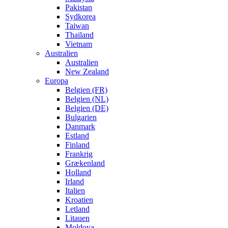
Pakistan
Sydkorea
Taiwan
Thailand
Vietnam
Australien
Australien
New Zealand
Europa
Belgien (FR)
Belgien (NL)
Belgien (DE)
Bulgarien
Danmark
Estland
Finland
Frankrig
Grækenland
Holland
Irland
Italien
Kroatien
Letland
Litauen
Moldova