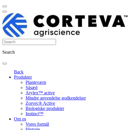
Search
Back
Produkter
Planteværn
Såsæd
Arylex™ active
Mindre anvendelse godkendelser
Zorvec® Active
Biologiske produkter
Instinct™
Om os
Vores formål
Historie