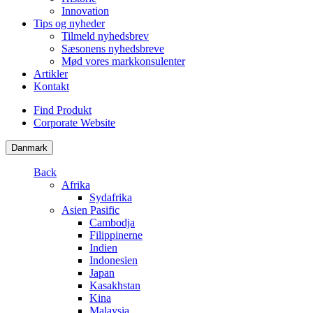
Innovation
Tips og nyheder
Tilmeld nyhedsbrev
Sæsonens nyhedsbreve
Mød vores markkonsulenter
Artikler
Kontakt
Find Produkt
Corporate Website
Danmark
Back
Afrika
Sydafrika
Asien Pasific
Cambodja
Filippinerne
Indien
Indonesien
Japan
Kasakhstan
Kina
Malaysia