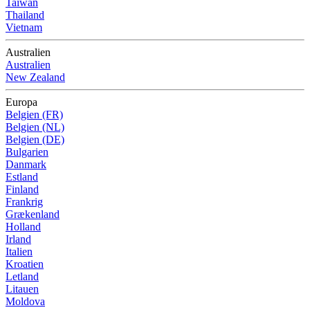
Taiwan
Thailand
Vietnam
Australien
Australien
New Zealand
Europa
Belgien (FR)
Belgien (NL)
Belgien (DE)
Bulgarien
Danmark
Estland
Finland
Frankrig
Grækenland
Holland
Irland
Italien
Kroatien
Letland
Litauen
Moldova