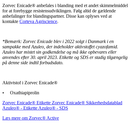
Zorvec Enicade® anbefales i blanding med et andet skimmelmiddel
for at forebygge resistensudviklingen. Følg altid de gældende
anbefalinger for blandingspartner. Disse kan oplyses ved at
kontakte
Corteva Agriscience
.
*Bemærk: Zorvec Enicade blev i 2022 solgt i Danmark i en
sampakke med Azuleo, der indeholder aktivstoffet cyazofamid.
Azuleo har mistet sin godkendelse og må ikke opbevares eller
anvendes efter 30. april 2023. Etikette og SDS er stadig tilgængelig
på denne side indtil forbudsdato.
Aktivtstof i Zorvec Enicade®
• Oxathiapiprolin
Zorvec Enicade® Etikette
Zorvec Enicade® Sikkerhedsdatablad
Azuleo® - Etikette
Azuleo® - SDS
Læs mere om Zorvec® Active