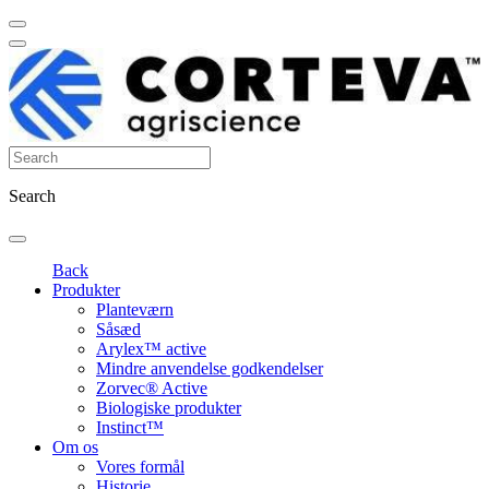
Search
Back
Produkter
Planteværn
Såsæd
Arylex™ active
Mindre anvendelse godkendelser
Zorvec® Active
Biologiske produkter
Instinct™
Om os
Vores formål
Historie