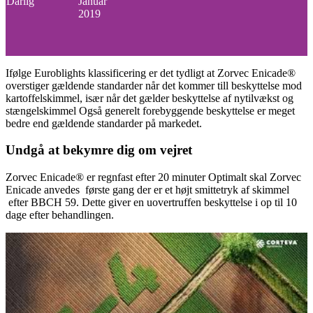
Dårlig
Januar
2019
Ifølge Euroblights klassificering er det tydligt at Zorvec Enicade®
overstiger gældende standarder når det kommer till beskyttelse mod
kartoffelskimmel, især når det gælder beskyttelse af nytilvækst og
stængelskimmel Også generelt forebyggende beskyttelse er meget
bedre end gældende standarder på markedet.
Undgå at bekymre dig om vejret
Zorvec Enicade® er regnfast efter 20 minuter Optimalt skal Zorvec
Enicade anvedes første gang der er et højt smittetryk af skimmel
efter BBCH 59. Dette giver en uovertruffen beskyttelse i op til 10
dage efter behandlingen.