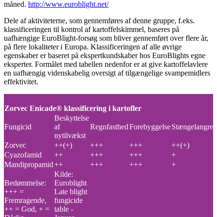
måned.
http://www.euroblight.net/
Dele af aktiviteterne, som gennemføres af denne gruppe, f.eks.
klassificeringen til kontrol af kartoffelskimmel, baseres på
uafhængige EuroBlight-forsøg som bliver gennemført over flere år,
på flere lokaliteter i Europa. Klassificeringen af alle øvrige
egenskaber er baseret på ekspertkundskaber hos EuroBlights egne
eksperter. Formålet med tabellen nedenfor er at give kartoffelavlere
en uafhængig videnskabelig oversigt af tilgængelige svampemidlers
effektivitet.
Zorvec Enicade® klassificering i kartofler
Beskyttelse
Fungicid
af
Regnfasthed
Forebyggelse
Stængelangreb
nytilvækst
Zorvec
++(+)
+++
+++
++(+)
Cyazofamid
++
+++
+++
+
Mandipropamid
++
+++
+++
+
Kilde:
Bedømmelse:
Euroblight
+++ =
Late blight
Fremragende,
fungicide
++ = God, + =
table -