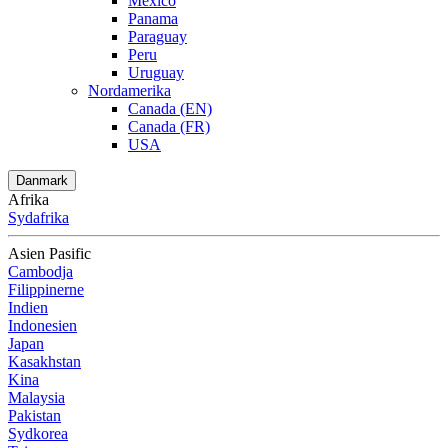
Mexico
Panama
Paraguay
Peru
Uruguay
Nordamerika
Canada (EN)
Canada (FR)
USA
Danmark
Afrika
Sydafrika
Asien Pasific
Cambodja
Filippinerne
Indien
Indonesien
Japan
Kasakhstan
Kina
Malaysia
Pakistan
Sydkorea