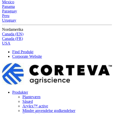
Mexico
Panama
Paraguay
Peru
Uruguay
Nordamerika
Canada (EN)
Canada (FR)
USA
Find Produkt
Corporate Website
Produkter
Planteværn
Såsæd
Arylex™ active
Mindre anvendelse godkendelser