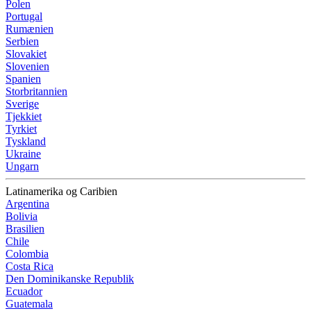
Polen
Portugal
Rumænien
Serbien
Slovakiet
Slovenien
Spanien
Storbritannien
Sverige
Tjekkiet
Tyrkiet
Tyskland
Ukraine
Ungarn
Latinamerika og Caribien
Argentina
Bolivia
Brasilien
Chile
Colombia
Costa Rica
Den Dominikanske Republik
Ecuador
Guatemala