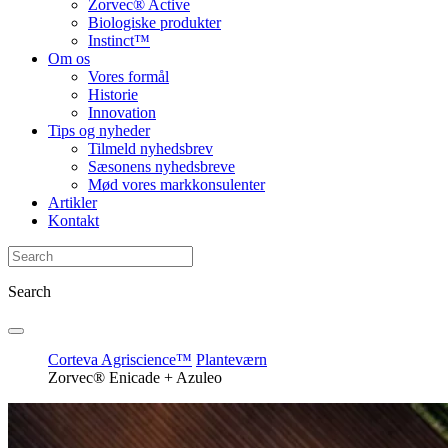
Zorvec® Active
Biologiske produkter
Instinct™
Om os
Vores formål
Historie
Innovation
Tips og nyheder
Tilmeld nyhedsbrev
Sæsonens nyhedsbreve
Mød vores markkonsulenter
Artikler
Kontakt
Search
Corteva Agriscience™
Planteværn
Zorvec® Enicade + Azuleo