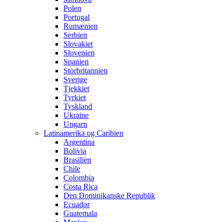
Polen
Portugal
Rumænien
Serbien
Slovakiet
Slovenien
Spanien
Storbritannien
Sverige
Tjekkiet
Tyrkiet
Tyskland
Ukraine
Ungarn
Latinamerika og Caribien
Argentina
Bolivia
Brasilien
Chile
Colombia
Costa Rica
Den Dominikanske Republik
Ecuador
Guatemala