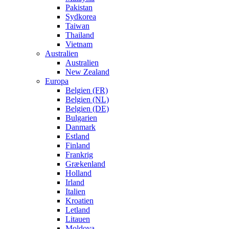
Pakistan
Sydkorea
Taiwan
Thailand
Vietnam
Australien
Australien
New Zealand
Europa
Belgien (FR)
Belgien (NL)
Belgien (DE)
Bulgarien
Danmark
Estland
Finland
Frankrig
Grækenland
Holland
Irland
Italien
Kroatien
Letland
Litauen
Moldova