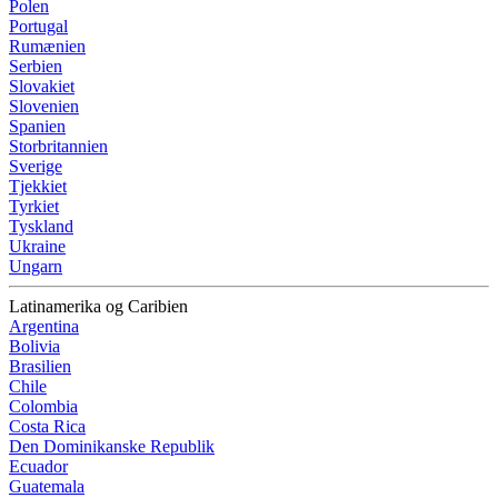
Polen
Portugal
Rumænien
Serbien
Slovakiet
Slovenien
Spanien
Storbritannien
Sverige
Tjekkiet
Tyrkiet
Tyskland
Ukraine
Ungarn
Latinamerika og Caribien
Argentina
Bolivia
Brasilien
Chile
Colombia
Costa Rica
Den Dominikanske Republik
Ecuador
Guatemala