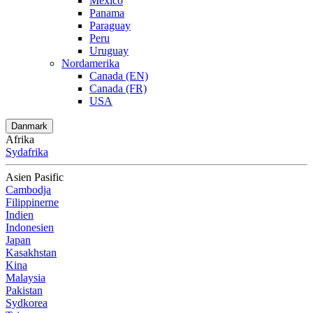
Mexico
Panama
Paraguay
Peru
Uruguay
Nordamerika
Canada (EN)
Canada (FR)
USA
Danmark
Afrika
Sydafrika
Asien Pasific
Cambodja
Filippinerne
Indien
Indonesien
Japan
Kasakhstan
Kina
Malaysia
Pakistan
Sydkorea