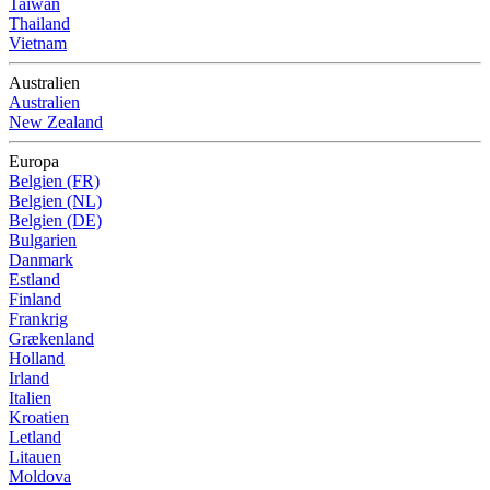
Taiwan
Thailand
Vietnam
Australien
Australien
New Zealand
Europa
Belgien (FR)
Belgien (NL)
Belgien (DE)
Bulgarien
Danmark
Estland
Finland
Frankrig
Grækenland
Holland
Irland
Italien
Kroatien
Letland
Litauen
Moldova