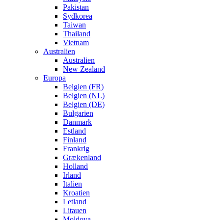
Pakistan
Sydkorea
Taiwan
Thailand
Vietnam
Australien
Australien
New Zealand
Europa
Belgien (FR)
Belgien (NL)
Belgien (DE)
Bulgarien
Danmark
Estland
Finland
Frankrig
Grækenland
Holland
Irland
Italien
Kroatien
Letland
Litauen
Moldova