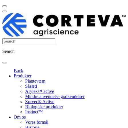
Search
Back
Produkter
Planteværn
Såsæd
Arylex™ active
Mindre anvendelse godkendelser
Zorvec® Active
Biologiske produkter
Instinct™
Om os
Vores formål
Historie