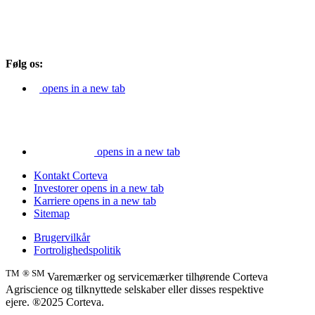
Følg os:
opens in a new tab
opens in a new tab
Kontakt Corteva
Investorer
opens in a new tab
Karriere
opens in a new tab
Sitemap
Brugervilkår
Fortrolighedspolitik
TM
® SM
Varemærker og servicemærker tilhørende Corteva
Agriscience og tilknyttede selskaber eller disses respektive
ejere. ®2025 Corteva.