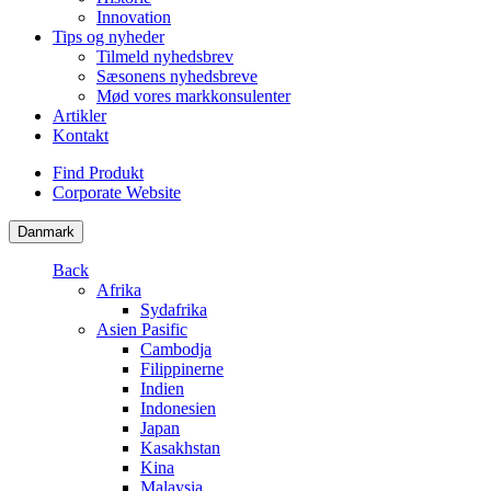
Innovation
Tips og nyheder
Tilmeld nyhedsbrev
Sæsonens nyhedsbreve
Mød vores markkonsulenter
Artikler
Kontakt
Find Produkt
Corporate Website
Danmark
Back
Afrika
Sydafrika
Asien Pasific
Cambodja
Filippinerne
Indien
Indonesien
Japan
Kasakhstan
Kina
Malaysia