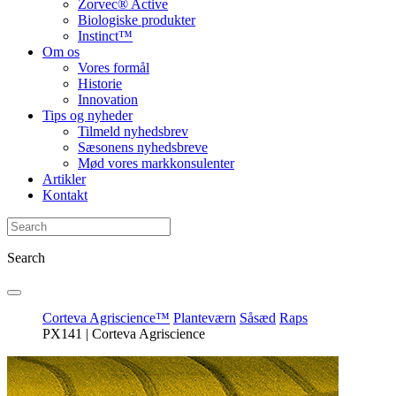
Zorvec® Active
Biologiske produkter
Instinct™
Om os
Vores formål
Historie
Innovation
Tips og nyheder
Tilmeld nyhedsbrev
Sæsonens nyhedsbreve
Mød vores markkonsulenter
Artikler
Kontakt
Search
Corteva Agriscience™
Planteværn
Såsæd
Raps
PX141 | Corteva Agriscience