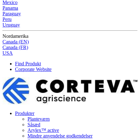
Mexico
Panama
Paraguay
Peru
Uruguay
Nordamerika
Canada (EN)
Canada (FR)
USA
Find Produkt
Corporate Website
Produkter
Planteværn
Såsæd
Arylex™ active
Mindre anvendelse godkendelser