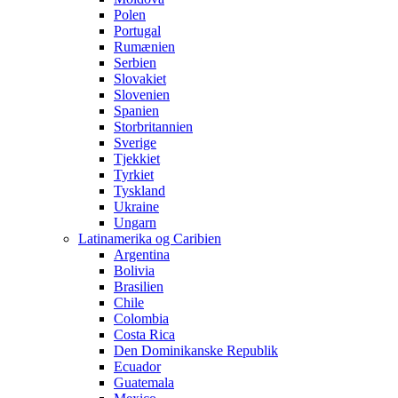
Polen
Portugal
Rumænien
Serbien
Slovakiet
Slovenien
Spanien
Storbritannien
Sverige
Tjekkiet
Tyrkiet
Tyskland
Ukraine
Ungarn
Latinamerika og Caribien
Argentina
Bolivia
Brasilien
Chile
Colombia
Costa Rica
Den Dominikanske Republik
Ecuador
Guatemala