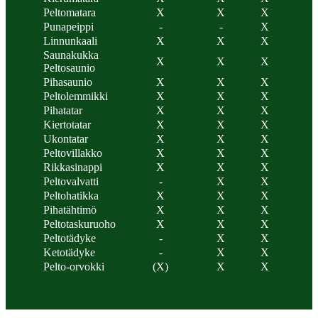
Peltomatara
X
X
X
Punapeippi
-
-
X
Linnunkaali
X
X
X
Saunakukka
X
X
X
Peltosaunio
Pihasaunio
X
X
X
Peltolemmikki
X
X
X
Pihatatar
X
X
X
Kiertotatar
X
X
X
Ukontatar
X
X
X
Peltovillakko
X
X
X
Rikkasinappi
X
X
X
Peltovalvatti
-
X
X
Peltohatikka
X
X
X
Pihatähtimö
X
X
X
Peltotaskuruoho
X
X
X
Peltotädyke
-
X
X
Ketotädyke
-
X
X
Pelto-orvokki
(X)
X
X