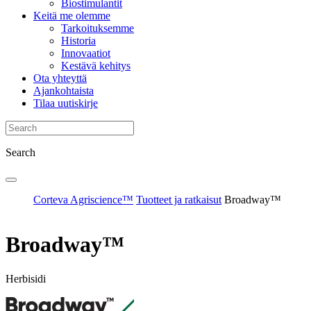
Biostimulantit
Keitä me olemme
Tarkoituksemme
Historia
Innovaatiot
Kestävä kehitys
Ota yhteyttä
Ajankohtaista
Tilaa uutiskirje
Search
Corteva Agriscience™
Tuotteet ja ratkaisut
Broadway™
Broadway™
Herbisidi