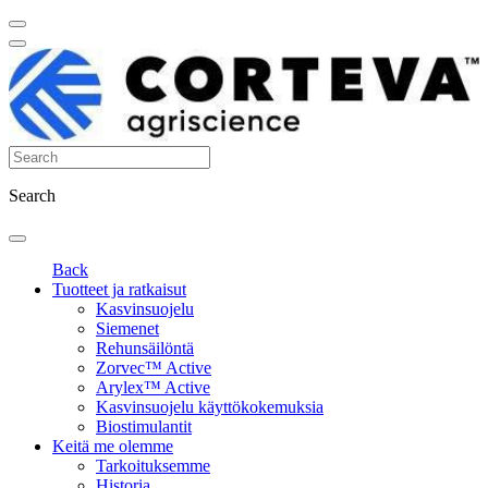
Search
Back
Tuotteet ja ratkaisut
Kasvinsuojelu
Siemenet
Rehunsäilöntä
Zorvec™ Active
Arylex™ Active
Kasvinsuojelu käyttökokemuksia
Biostimulantit
Keitä me olemme
Tarkoituksemme
Historia