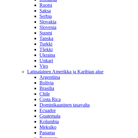
Ruotsi
Saksa
Serbia
Slovakia
Slovenia
Suomi
Tanska
Turkki
Tšekki
Ukraina
Unkari
Viro
Latinalainen Amerikka ja Karibian alue
Argentiina
Bolivia
Brasilia
Chile
Costa Rica
Dominikaaninen tasavalta
Ecuador
Guatemala
Kolumbia
Meksiko
Panama