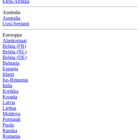
Etelä-Afrikka
Australia
Australia
Uusi-Seelanti
Eurooppa
Alankomaat
Belgia (FR)
Belgia (NL)
Belgia (DE)
Bulgaria
Espanja
Irlanti
Iso-Britannia
Italia
Kreikka
Kroatia
Latvia
Liettua
Moldova
Portugali
Puola
Ranska
Romania