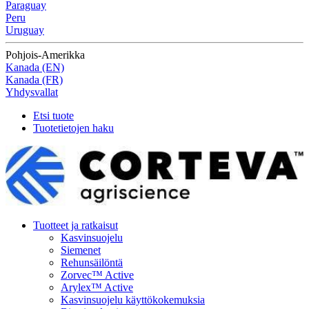
Paraguay
Peru
Uruguay
Pohjois-Amerikka
Kanada (EN)
Kanada (FR)
Yhdysvallat
Etsi tuote
Tuotetietojen haku
Tuotteet ja ratkaisut
Kasvinsuojelu
Siemenet
Rehunsäilöntä
Zorvec™ Active
Arylex™ Active
Kasvinsuojelu käyttökokemuksia