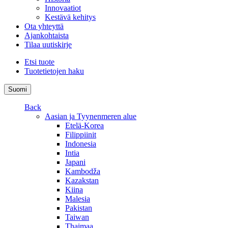
Innovaatiot
Kestävä kehitys
Ota yhteyttä
Ajankohtaista
Tilaa uutiskirje
Etsi tuote
Tuotetietojen haku
Suomi
Back
Aasian ja Tyynenmeren alue
Etelä-Korea
Filippiinit
Indonesia
Intia
Japani
Kambodža
Kazakstan
Kiina
Malesia
Pakistan
Taiwan
Thaimaa