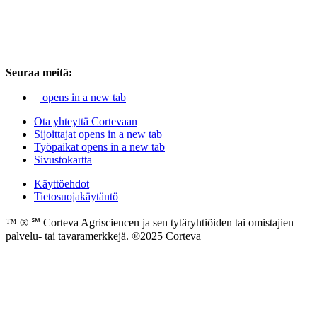
Seuraa meitä:
opens in a new tab
Ota yhteyttä Cortevaan
Sijoittajat
opens in a new tab
Työpaikat
opens in a new tab
Sivustokartta
Käyttöehdot
Tietosuojakäytäntö
™ ® ℠ Corteva Agrisciencen ja sen tytäryhtiöiden tai omistajien
palvelu- tai tavaramerkkejä. ®2025 Corteva