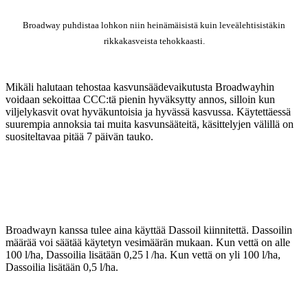
Broadway puhdistaa lohkon niin heinämäisistä kuin leveälehtisistäkin
rikkakasveista tehokkaasti.
Mikäli halutaan tehostaa kasvunsäädevaikutusta Broadwayhin
voidaan sekoittaa CCC:tä pienin hyväksytty annos, silloin kun
viljelykasvit ovat hyväkuntoisia ja hyvässä kasvussa. Käytettäessä
suurempia annoksia tai muita kasvunsääteitä, käsittelyjen välillä on
suositeltavaa pitää 7 päivän tauko.
Broadwayn kanssa tulee aina käyttää Dassoil kiinnitettä. Dassoilin
määrää voi säätää käytetyn vesimäärän mukaan. Kun vettä on alle
100 l/ha, Dassoilia lisätään 0,25 l /ha. Kun vettä on yli 100 l/ha,
Dassoilia lisätään 0,5 l/ha.