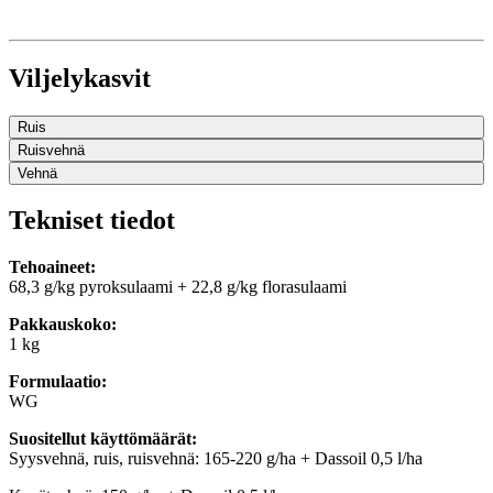
Viljelykasvit
Ruis
Ruisvehnä
Vehnä
Tekniset tiedot
Tehoaineet:
68,3 g/kg pyroksulaami + 22,8 g/kg florasulaami
Pakkauskoko:
1 kg
Formulaatio:
WG
Suositellut käyttömäärät:
Syysvehnä, ruis, ruisvehnä: 165-220 g/ha + Dassoil 0,5 l/ha