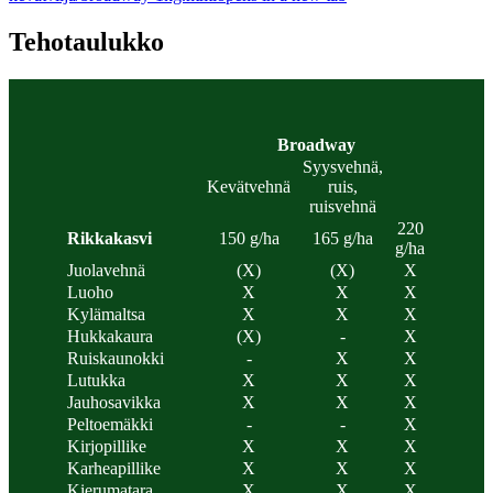
Tehotaulukko
Broadway
Syysvehnä,
Kevätvehnä
ruis,
ruisvehnä
220
Rikkakasvi
150 g/ha
165 g/ha
g/ha
Juolavehnä
(X)
(X)
X
Luoho
X
X
X
Kylämaltsa
X
X
X
Hukkakaura
(X)
-
X
Ruiskaunokki
-
X
X
Lutukka
X
X
X
Jauhosavikka
X
X
X
Peltoemäkki
-
-
X
Kirjopillike
X
X
X
Karheapillike
X
X
X
Kierumatara
X
X
X