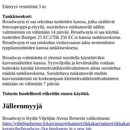
Etäisyys vesistöistä 3 m
Tankkiseokset:
Broadwayta ei saa sekoittaa tuotteiden kanssa, jotka sisältävät
fenoxaproppi-p-etyyliä, suositeltava ruiskutusväli näihin
valmisteisiin on vähintään 14 päivää. Broadwayta ei saa käyttää
tuotteiden Bumper 25 EC2/Tilt 250 EC:n kanssa tankkiseoksena.
Broadwayta ei saa ruiskuttaa vioitusvaaran takia nestemäisten
typpilannoitteiden kanssa tankkiseoksena.
Broadway-valmistetta ei yleensä suositella käytettäväksi
kasvunsääteiden kanssa. Syysviljoilla ja kevätrukiilla voidaan
kuitenkin käyttää klormekvattikloridivalmisteen alinta suositeltua
määrää tankkiseoksena. Suositeltava ruiskutusväli muihin
kasvunsääteisiin tai korkeampaan klormekvattikloridivalmisteen
määrään on vähintään 7 päivää.
Tutustu huolellisesti etikettiin ennen käyttöä.
Jälleenmyyjä
Broadway:n löydät Viljelijän Avena Bernerin valikoimasta:
https://viljelijanberner.fi/kasvinsuojeluaineet/rikkakasviaineet/rikkakas
kevatvilja/broadway-1kg.html
opens in a new tab