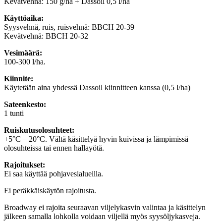
Kevätvehnä: 150 g/ha + Dassoil 0,5 l/ha
Käyttöaika:
Syysvehnä, ruis, ruisvehnä: BBCH 20-39
Kevätvehnä: BBCH 20-32
Vesimäärä:
100-300 l/ha.
Kiinnite:
Käytetään aina yhdessä Dassoil kiinnitteen kanssa (0,5 l/ha)
Sateenkesto:
1 tunti
Ruiskutusolosuhteet:
+5°C – 20°C. Vältä käsittelyä hyvin kuivissa ja lämpimissä
olosuhteissa tai ennen hallayötä.
Rajoitukset:
Ei saa käyttää pohjavesialueilla.
Ei peräkkäiskäytön rajoitusta.
Broadway ei rajoita seuraavan viljelykasvin valintaa ja käsittelyn
jälkeen samalla lohkolla voidaan viljellä myös syysöljykasveja.