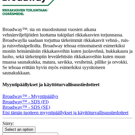
Broadway™: sta on muodostunut vuosien aikana
vehnänviljelijöiden luottama tukipilari rikkakasvien torjunnassa.
Broadwaylla saadaan torjuttua tärkeimmät rikkakasvit vehnä-, ruis-
ja ruisvehnäpelloilta. Broadway tehoaa erinomaisesti esimerkiksi
moniin heinämäisiin rikkakasveihin kuten juolavehnä, hukkakaura ja
luoho, sekä tärkeimpiin leveälehtisiin rikkakasveihin kuten muun
muassa saunakukka, matara, savikka, vesiheinä, pillike ja orvokki.
Se tehoaa erittäin hyvin myös esimerkiksi syysitoiseen
saunakukkaan.
Myyntipäällykset ja käyttöturvallisuustiedotteet
Broadway™ - Myyntipäällys
Broadway™ - SDS (FI)
Broadway™ - SDS (SE)
Etsi tämän tuotteen myyntipäällykset ja käyttöturvallisuustiedotteet
Siirry:
Select an option