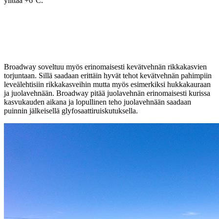
ylittää +6°C.
Broadway soveltuu myös erinomaisesti kevätvehnän rikkakasvien
torjuntaan. Sillä saadaan erittäin hyvät tehot kevätvehnän pahimpiin
leveälehtisiin rikkakasveihin mutta myös esimerkiksi hukkakauraan
ja juolavehnään. Broadway pitää juolavehnän erinomaisesti kurissa
kasvukauden aikana ja lopullinen teho juolavehnään saadaan
puinnin jälkeisellä glyfosaattiruiskutuksella.