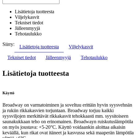
Lisätietoja tuotteesta
Viljelykasvit
Tekniset tiedot
Jälleenmyyjä
Tehotaulukko
Siirry:
Lisätietoja tuotteesta
Viljelykasvit
Tekniset tiedot
Jälleenmyyjä
Tehotaulukko
Lisätietoja tuotteesta
Käyttö
Broadway on varmatoiminen ja soveltuu erittäin hyvin syysvehnän
ja rukiin rikkakasvien torjuntaan. Broadway torjuu kaikki
syysviljojen merkittävät rikkakasvit tehokkaasti mm. syysitoiseen
saunakukkaan teho on erinomainen. Broadwayn ruiskutuslämpötila
on myös joustava: +5-20°C. Käyttö voidaankin aloittaa aikaisin
keväällä, kun rikat ovat itäneet ja kasvussa sekä maaperän lämpötila