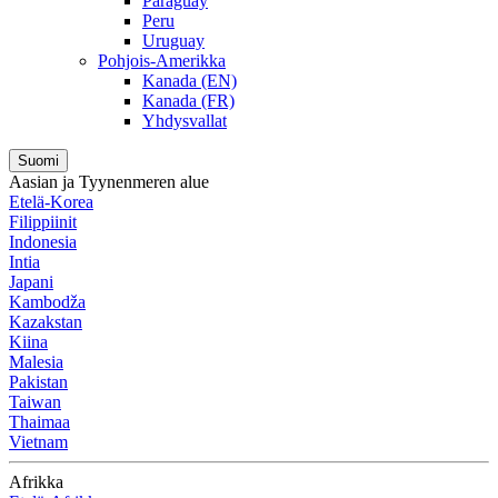
Paraguay
Peru
Uruguay
Pohjois-Amerikka
Kanada (EN)
Kanada (FR)
Yhdysvallat
Suomi
Aasian ja Tyynenmeren alue
Etelä-Korea
Filippiinit
Indonesia
Intia
Japani
Kambodža
Kazakstan
Kiina
Malesia
Pakistan
Taiwan
Thaimaa
Vietnam
Afrikka