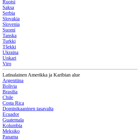
Ruotsi
Saksa
Serbia
Slovakia
Slovenia
Suomi
Tanska
Turkki
Tšekki
Ukraina
Unkari
Viro
Latinalainen Amerikka ja Karibian alue
Argentiina
Bolivia
Brasilia
Chile
Costa Rica
Dominikaaninen tasavalta
Ecuador
Guatemala
Kolumbia
Meksiko
Panama