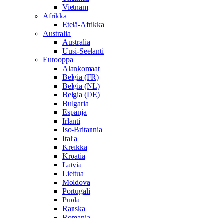
Vietnam
Afrikka
Etelä-Afrikka
Australia
Australia
Uusi-Seelanti
Eurooppa
Alankomaat
Belgia (FR)
Belgia (NL)
Belgia (DE)
Bulgaria
Espanja
Irlanti
Iso-Britannia
Italia
Kreikka
Kroatia
Latvia
Liettua
Moldova
Portugali
Puola
Ranska
Romania