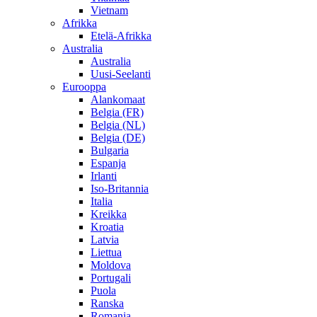
Vietnam
Afrikka
Etelä-Afrikka
Australia
Australia
Uusi-Seelanti
Eurooppa
Alankomaat
Belgia (FR)
Belgia (NL)
Belgia (DE)
Bulgaria
Espanja
Irlanti
Iso-Britannia
Italia
Kreikka
Kroatia
Latvia
Liettua
Moldova
Portugali
Puola
Ranska
Romania