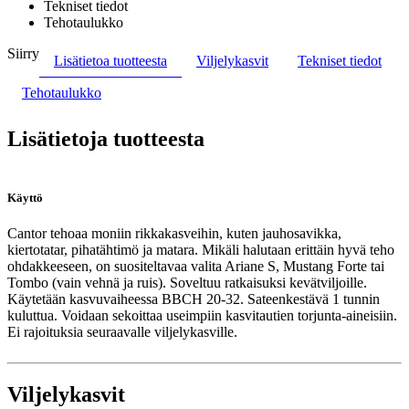
Tekniset tiedot
Tehotaulukko
Siirry
Lisätietoa tuotteesta
Viljelykasvit
Tekniset tiedot
Tehotaulukko
Lisätietoja tuotteesta
Käyttö
Cantor tehoaa moniin rikkakasveihin, kuten jauhosavikka,
kiertotatar, pihatähtimö ja matara. Mikäli halutaan erittäin hyvä teho
ohdakkeeseen, on suositeltavaa valita Ariane S, Mustang Forte tai
Tombo (vain vehnä ja ruis). Soveltuu ratkaisuksi kevätviljoille.
Käytetään kasvuvaiheessa BBCH 20-32. Sateenkestävä 1 tunnin
kuluttua. Voidaan sekoittaa useimpiin kasvitautien torjunta-aineisiin.
Ei rajoituksia seuraavalle viljelykasville.
Viljelykasvit