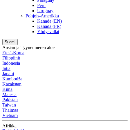
Paraguay
Peru
Uruguay
Pohjois-Amerikka
Kanada (EN)
Kanada (FR)
Yhdysvallat
Suomi
Aasian ja Tyynenmeren alue
Etelä-Korea
Filippiinit
Indonesia
Intia
Japani
Kambodža
Kazakstan
Kiina
Malesia
Pakistan
Taiwan
Thaimaa
Vietnam
Afrikka