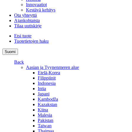
Innovaatiot
Kestävä kehitys
Ota yhteyttä
Ajankohtaista
Tilaa uutiskirje
Etsi tuote
Tuotetietojen haku
Suomi
Back
Aasian ja Tyynenmeren alue
Etelä-Korea
Filippiinit
Indonesia
Intia
Japani
Kambodža
Kazakstan
Kiina
Malesia
Pakistan
Taiwan
Thaimaa