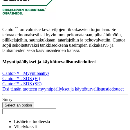
™
Cantor
on valmiste kevätviljojen rikkakasvien torjuntaan. Se
tehoaa erinomaisesti tai hyvin mm. peltomataraan, pihatähtimöön,
pillikelajeihin, saunakukkaan, tatarlajeihin ja peltovalvattiin. Cantor
sopii sekoitettavaksi tankkiseoksena useimpien rikkakasvi- ja
tautiaineiden seka kasvunsääteiden kanssa.
Myyntipäällykset ja käyttöturvallisuustiedotteet
Cantor™ - Myyntipäällys
Cantor™ - SDS (FI)
Cantor™ - SDS (SE)
Etsi tämän tuotteen myyntipäällykset ja käyttöturvallisuustiedotteet
Siirry
Select an option
Lisätietoa tuotteesta
Viljelykasvit