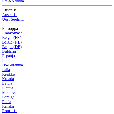
Etelä-Afrikka
Australia
Australia
Uusi-Seelanti
Eurooppa
Alankomaat
Belgia (FR)
Belgia (NL)
Belgia (DE)
Bulgaria
Espanja
Irlanti
Iso-Britannia
Italia
Kreikka
Kroatia
Latvia
Liettua
Moldova
Portugali
Puola
Ranska
Romania