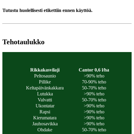
Tutustu huolellisesti etikettiin ennen käyttöä.
Tehotaulukko
Rikkakasvilaji
Cantor 0,6 l/ha
Peltosaunio
>90% teho
Pillike
70-90% teho
Keltapäivänkakkara
50-70% teho
Lutukka
>90% teho
Valvatti
50-70% teho
Ukontatar
>90% teho
Rapsi
>90% teho
Kierumatara
>90% teho
Jauhosavikka
>90% teho
Ohdake
50-70% teho