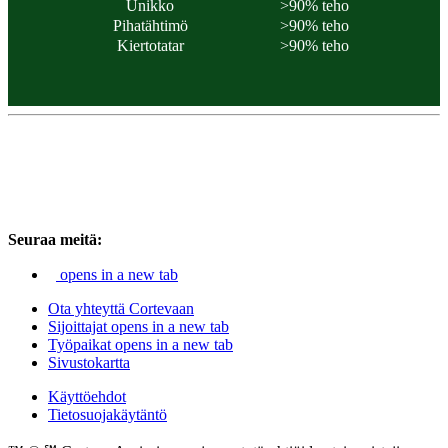
Unikko
>90% teho
Pihatähtimö
>90% teho
Kiertotatar
>90% teho
Seuraa meitä:
opens in a new tab
Ota yhteyttä Cortevaan
Sijoittajat
opens in a new tab
Työpaikat
opens in a new tab
Sivustokartta
Käyttöehdot
Tietosuojakäytäntö