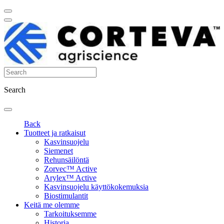
Search
Back
Tuotteet ja ratkaisut
Kasvinsuojelu
Siemenet
Rehunsäilöntä
Zorvec™ Active
Arylex™ Active
Kasvinsuojelu käyttökokemuksia
Biostimulantit
Keitä me olemme
Tarkoituksemme
Historia