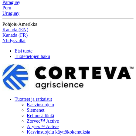
Paraguay
Peru
Uruguay
Pohjois-Amerikka
Kanada (EN)
Kanada (FR)
Yhdysvallat
Etsi tuote
Tuotetietojen haku
Tuotteet ja ratkaisut
Kasvinsuojelu
Siemenet
Rehunsäilöntä
Zorvec™ Active
Arylex™ Active
Kasvinsuojelu käyttökokemuksia