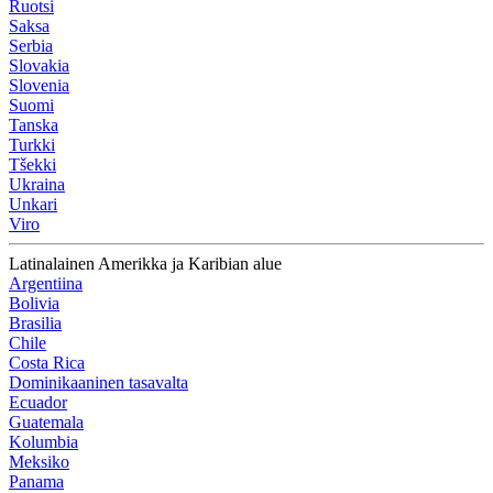
Ruotsi
Saksa
Serbia
Slovakia
Slovenia
Suomi
Tanska
Turkki
Tšekki
Ukraina
Unkari
Viro
Latinalainen Amerikka ja Karibian alue
Argentiina
Bolivia
Brasilia
Chile
Costa Rica
Dominikaaninen tasavalta
Ecuador
Guatemala
Kolumbia
Meksiko
Panama