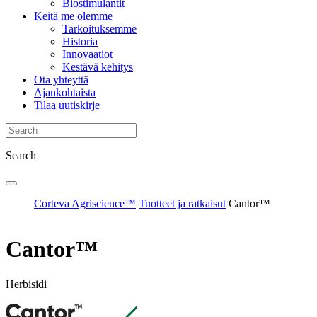
Biostimulantit
Keitä me olemme
Tarkoituksemme
Historia
Innovaatiot
Kestävä kehitys
Ota yhteyttä
Ajankohtaista
Tilaa uutiskirje
Search
Corteva Agriscience™
Tuotteet ja ratkaisut
Cantor™
Cantor™
Herbisidi