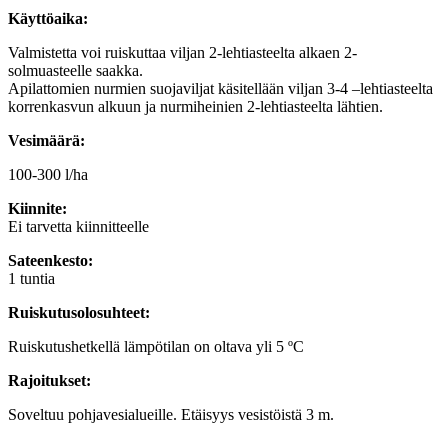
Käyttöaika:
Valmistetta voi ruiskuttaa viljan 2-lehtiasteelta alkaen 2-
solmuasteelle saakka.
Apilattomien nurmien suojaviljat käsitellään viljan 3-4 –lehtiasteelta
korrenkasvun alkuun ja nurmiheinien 2-lehtiasteelta lähtien.
Vesimäärä:
100-300 l/ha
Kiinnite:
Ei tarvetta kiinnitteelle
Sateenkesto:
1 tuntia
Ruiskutusolosuhteet:
Ruiskutushetkellä lämpötilan on oltava yli 5 ºC
Rajoitukset:
Soveltuu pohjavesialueille. Etäisyys vesistöistä 3 m.