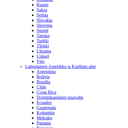
Ruotsi
Saksa
Serbia
Slovakia
Slovenia
Suomi
Tanska
Turkki
Tšekki
Ukraina
Unkari
Viro
Latinalainen Amerikka ja Karibian alue
Argentiina
Bolivia
Brasilia
Chile
Costa Rica
Dominikaaninen tasavalta
Ecuador
Guatemala
Kolumbia
Meksiko
Panama