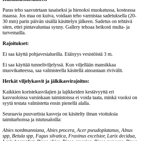
Paras teho saavutetaan tasaiseksi ja hienoksi muokatussa, kosteassa
maassa. Jos maa on kuiva, voidaan teho varmistaa sadetuksella (20-
30 mm) parin päivän sisällä käsittelyn jälkeen. Sadetus on tehtävä
siten, ettei pintavaluntaa synny. Gallery tehoaa heikosti multa- ja
turvemailla.
Rajoitukset:
Ei saa käyttä pohjavesialueilla. Etäisyys vesistöistä 3 m.
Ei saa käyttää tunneliviljelyssä. Kun viljellään mansikkaa
muovikatteessa, saa valmisteella käsitellä ainoastaan rivivälit.
Herkät viljelykasvit ja jälkikasvirajoitus:
Kaikkien koristekasvilajien ja lajikkeiden kestävyyttä eri
kasvuoloissa varsinkaan taimistoissa ei voida taata, minkä vuoksi on
syytä testata valmistetta ensin pienellä alalla.
Seuraavia puuvartisia kasveja on käsitelty ilman vioituksia
taimitarhoissa ja istutusaloilla:
Abies nordmanniana, Abies procera, Acer pseudoplatanus, Alnus
spp, Betula spp, Fagus silvatica, Fraxinus excelsior, Larix decidua,