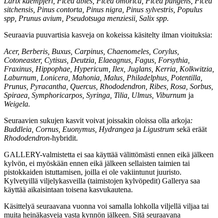
Larix kaempferi, Picea abies, Picea omorica, Picea pungens, Picea
sitchensis, Pinus contorta, Pinus nigra, Pinus sylvestris, Populus
spp, Prunus avium, Pseudotsuga menziesii, Salix spp.
Seuraavia puuvartisia kasveja on kokeissa käsitelty ilman vioituksia:
Acer, Berberis, Buxus, Carpinus, Chaenomeles, Corylus,
Cotoneaster, Cytisus, Deutzia, Elaeagnus, Fagus, Forsythia,
Fraxinus, Hippophae, Hypericum, Ilex, Juglans, Kerria, Kolkwitzia,
Laburnum, Lonicera, Mahonia, Malus, Philadelphus, Potentilla,
Prunus, Pyracantha, Quercus, Rhododendron, Ribes, Rosa, Sorbus,
Spiraea, Symphoricarpos, Syringa, Tilia, Ulmus, Viburnum
ja
Weigela.
Seuraavien sukujen kasvit voivat joissakin oloissa olla arkoja
:
Buddleia, Cornus, Euonymus, Hydrangea
ja
Ligustrum
sekä eräät
Rhododendron
-hybridit.
GALLERY-valmistetta ei saa käyttää välittömästi ennen eikä jälkeen
kylvön, ei myöskään ennen eikä jälkeen sellaisten taimien tai
pistokkaiden istuttamisen, joilla ei ole vakiintunut juuristo.
Kylvetyillä viljelykasveilla (taimistojen kylvöpedit) Gallerya saa
käyttää aikaisintaan toisena kasvukautena.
Käsittelyä seuraavana vuonna voi samalla lohkolla viljellä viljaa tai
muita heinäkasveja vasta kynnön jälkeen. Sitä seuraavana