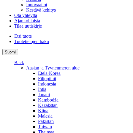
Innovaatiot
Kestävä kehitys
Ota yhteyttä
Ajankohtaista
Tilaa uutiskirje
Etsi tuote
Tuotetietojen haku
Suomi
Back
Aasian ja Tyynenmeren alue
Etelä-Korea
Filippiinit
Indonesia
Intia
Japani
Kambodža
Kazakstan
Kiina
Malesia
Pakistan
Taiwan
Thaimaa