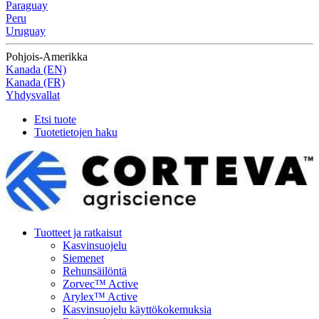
Paraguay
Peru
Uruguay
Pohjois-Amerikka
Kanada (EN)
Kanada (FR)
Yhdysvallat
Etsi tuote
Tuotetietojen haku
Tuotteet ja ratkaisut
Kasvinsuojelu
Siemenet
Rehunsäilöntä
Zorvec™ Active
Arylex™ Active
Kasvinsuojelu käyttökokemuksia