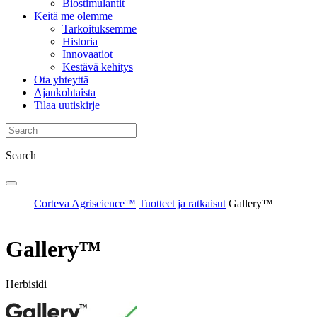
Biostimulantit
Keitä me olemme
Tarkoituksemme
Historia
Innovaatiot
Kestävä kehitys
Ota yhteyttä
Ajankohtaista
Tilaa uutiskirje
Search
Corteva Agriscience™
Tuotteet ja ratkaisut
Gallery™
Gallery™
Herbisidi