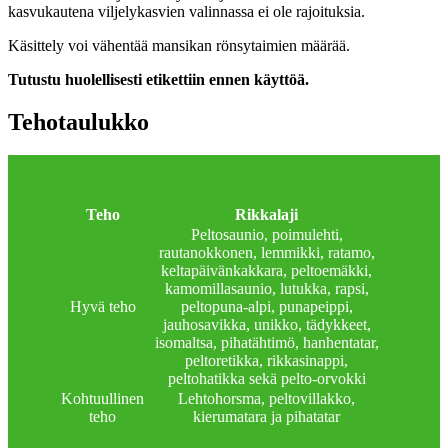
kasvukautena viljelykasvien valinnassa ei ole rajoituksia.
Käsittely voi vähentää mansikan rönsytaimien määrää.
Tutustu huolellisesti etikettiin ennen käyttöä.
Tehotaulukko
Teho
Rikkalaji
Peltosaunio, poimulehti,
rautanokkonen, lemmikki, ratamo,
keltapäivänkakkara, peltoemäkki,
kamomillasaunio, lutukka, rapsi,
Hyvä teho
peltopuna-alpi, punapeippi,
jauhosavikka, unikko, tädykkeet,
isomaltsa, pihatähtimö, hanhentatar,
peltoretikka, rikkasinappi,
peltohatikka sekä pelto-orvokki
Kohtuullinen
Lehtohorsma, peltovillakko,
teho
kierumatara ja pihatatar