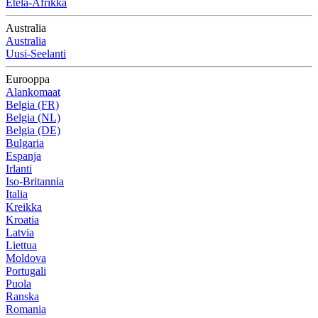
Etelä-Afrikka
Australia
Australia
Uusi-Seelanti
Eurooppa
Alankomaat
Belgia (FR)
Belgia (NL)
Belgia (DE)
Bulgaria
Espanja
Irlanti
Iso-Britannia
Italia
Kreikka
Kroatia
Latvia
Liettua
Moldova
Portugali
Puola
Ranska
Romania