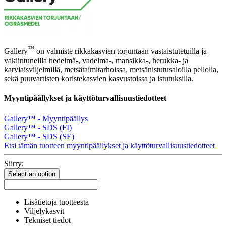
™
Gallery
on valmiste rikkakasvien torjuntaan vastaistutetuilla ja
vakiintuneilla hedelmä-, vadelma-, mansikka-, herukka- ja
karviaisviljelmillä, metsätaimitarhoissa, metsänistutusaloilla pellolla,
sekä puuvartisten koristekasvien kasvustoissa ja istutuksilla.
Myyntipäällykset ja käyttöturvallisuustiedotteet
Gallery™ - Myyntipäällys
Gallery™ - SDS (FI)
Gallery™ - SDS (SE)
Etsi tämän tuotteen myyntipäällykset ja käyttöturvallisuustiedotteet
Siirry:
Select an option
Lisätietoja tuotteesta
Viljelykasvit
Tekniset tiedot