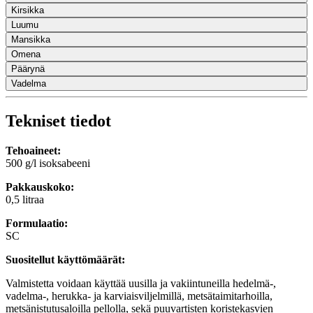
Kirsikka
Luumu
Mansikka
Omena
Päärynä
Vadelma
Tekniset tiedot
Tehoaineet:
500 g/l isoksabeeni
Pakkauskoko:
0,5 litraa
Formulaatio:
SC
Suositellut käyttömäärät:
Valmistetta voidaan käyttää uusilla ja vakiintuneilla hedelmä-,
vadelma-, herukka- ja karviaisviljelmillä, metsätaimitarhoilla,
metsänistutusaloilla pellolla, sekä puuvartisten koristekasvien