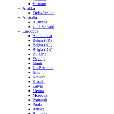
Vietnam
Afrikka
Etelä-Afrikka
Australia
Australia
Uusi-Seelanti
Eurooppa
Alankomaat
Belgia (FR)
Belgia (NL)
Belgia (DE)
Bulgaria
Espanja
Irlanti
Iso-Britannia
Italia
Kreikka
Kroatia
Latvia
Liettua
Moldova
Portugali
Puola
Ranska
Romania