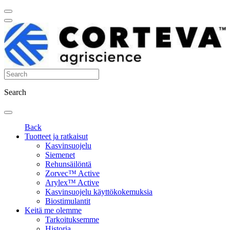
Search
Back
Tuotteet ja ratkaisut
Kasvinsuojelu
Siemenet
Rehunsäilöntä
Zorvec™ Active
Arylex™ Active
Kasvinsuojelu käyttökokemuksia
Biostimulantit
Keitä me olemme
Tarkoituksemme
Historia