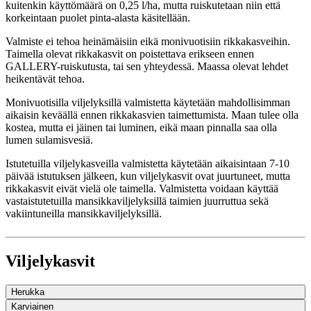
kuitenkin käyttömäärä on 0,25 l/ha, mutta ruiskutetaan niin että
korkeintaan puolet pinta-alasta käsitellään.
Valmiste ei tehoa heinämäisiin eikä monivuotisiin rikkakasveihin.
Taimella olevat rikkakasvit on poistettava erikseen ennen
GALLERY-ruiskutusta, tai sen yhteydessä. Maassa olevat lehdet
heikentävät tehoa.
Monivuotisilla viljelyksillä valmistetta käytetään mahdollisimman
aikaisin keväällä ennen rikkakasvien taimettumista. Maan tulee olla
kostea, mutta ei jäinen tai luminen, eikä maan pinnalla saa olla
lumen sulamisvesiä.
Istutetuilla viljelykasveilla valmistetta käytetään aikaisintaan 7-10
päivää istutuksen jälkeen, kun viljelykasvit ovat juurtuneet, mutta
rikkakasvit eivät vielä ole taimella. Valmistetta voidaan käyttää
vastaistutetuilla mansikkaviljelyksillä taimien juurruttua sekä
vakiintuneilla mansikkaviljelyksillä.
Viljelykasvit
Herukka
Karviainen