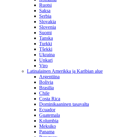
Ruotsi
Saksa
Serbia
Slovakia
Slovenia
Suomi
Tanska
Turkki
Tšekki
Ukraina
Unkari
Viro
Latinalainen Amerikka ja Karibian alue
Argentiina
Bolivia
Brasilia
Chile
Costa Rica
Dominikaaninen tasavalta
Ecuador
Guatemala
Kolumbia
Meksiko
Panama