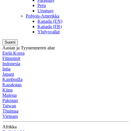
Paraguay
Peru
Uruguay
Pohjois-Amerikka
Kanada (EN)
Kanada (FR)
Yhdysvallat
Suomi
Aasian ja Tyynenmeren alue
Etelä-Korea
Filippiinit
Indonesia
Intia
Japani
Kambodža
Kazakstan
Kiina
Malesia
Pakistan
Taiwan
Thaimaa
Vietnam
Afrikka