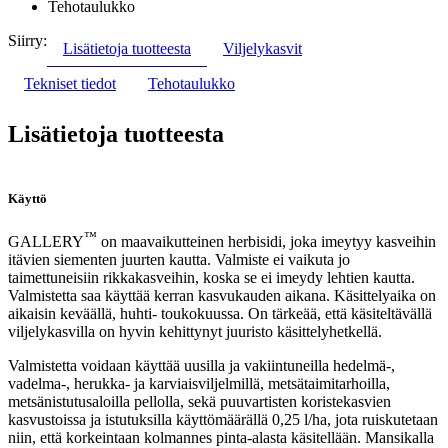
Tehotaulukko
Siirry:
Lisätietoja tuotteesta
Viljelykasvit
Tekniset tiedot
Tehotaulukko
Lisätietoja tuotteesta
Käyttö
™
GALLERY
on maavaikutteinen herbisidi, joka imeytyy kasveihin
itävien siementen juurten kautta. Valmiste ei vaikuta jo
taimettuneisiin rikkakasveihin, koska se ei imeydy lehtien kautta.
Valmistetta saa käyttää kerran kasvukauden aikana. Käsittelyaika on
aikaisin keväällä, huhti- toukokuussa. On tärkeää, että käsiteltävällä
viljelykasvilla on hyvin kehittynyt juuristo käsittelyhetkellä.
Valmistetta voidaan käyttää uusilla ja vakiintuneilla hedelmä-,
vadelma-, herukka- ja karviaisviljelmillä, metsätaimitarhoilla,
metsänistutusaloilla pellolla, sekä puuvartisten koristekasvien
kasvustoissa ja istutuksilla käyttömäärällä 0,25 l/ha, jota ruiskutetaan
niin, että korkeintaan kolmannes pinta-alasta käsitellään. Mansikalla