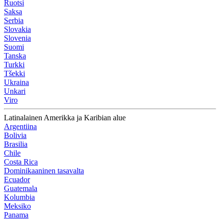
Ruotsi
Saksa
Serbia
Slovakia
Slovenia
Suomi
Tanska
Turkki
Tšekki
Ukraina
Unkari
Viro
Latinalainen Amerikka ja Karibian alue
Argentiina
Bolivia
Brasilia
Chile
Costa Rica
Dominikaaninen tasavalta
Ecuador
Guatemala
Kolumbia
Meksiko
Panama