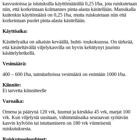
kasvustoissa ja istutuksilla käyttömäärällä 0,25 l/ha, jota ruiskutetaan
niin, että korkeintaan kolmannes pinta-alasta käsitellään. Mansikalla
kuitenkin käyttömäärä on 0,25 l/ha, mutta ruiskutetaan niin että
korkeintaan puolet pinta-alasta käsitellään.
Käyttöaika:
Käsittelyaika on aikaisin keväällä, huhti- toukokuussa. On tärkeää,
että käsiteltävällä viljelykasvilla on hyvin kehittynyt juuristo
käsittelyhetkellä.
Vesimäärä:
400 – 600 l/ha, taimitarhoissa vesimäärä on enintään 1000 l/ha.
Kiinnite:
Ei tarvetta kiinnitteelle
Varoaika:
Omena ja päärynä 120 vrk, luumut ja kirsikka 45 vrk, marjat 100
vrk. Kun viljelystä uusitaan, vähimmäisaika seuraavan syötävän
kasvin kylvöön tai istuttamiseen on 180 vrk viimeisestä
ruiskutuksesta.
Ruiskutusolosuhteet: