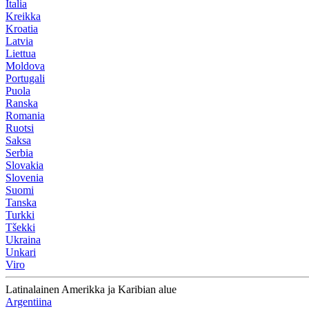
Italia
Kreikka
Kroatia
Latvia
Liettua
Moldova
Portugali
Puola
Ranska
Romania
Ruotsi
Saksa
Serbia
Slovakia
Slovenia
Suomi
Tanska
Turkki
Tšekki
Ukraina
Unkari
Viro
Latinalainen Amerikka ja Karibian alue
Argentiina