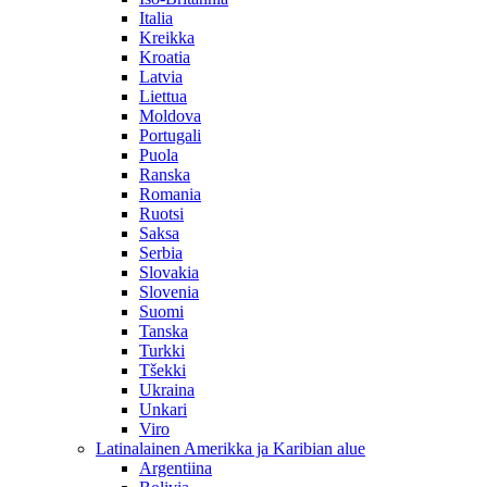
Italia
Kreikka
Kroatia
Latvia
Liettua
Moldova
Portugali
Puola
Ranska
Romania
Ruotsi
Saksa
Serbia
Slovakia
Slovenia
Suomi
Tanska
Turkki
Tšekki
Ukraina
Unkari
Viro
Latinalainen Amerikka ja Karibian alue
Argentiina