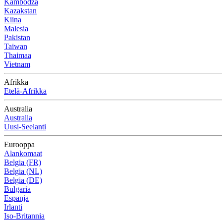
Kambodža
Kazakstan
Kiina
Malesia
Pakistan
Taiwan
Thaimaa
Vietnam
Afrikka
Etelä-Afrikka
Australia
Australia
Uusi-Seelanti
Eurooppa
Alankomaat
Belgia (FR)
Belgia (NL)
Belgia (DE)
Bulgaria
Espanja
Irlanti
Iso-Britannia