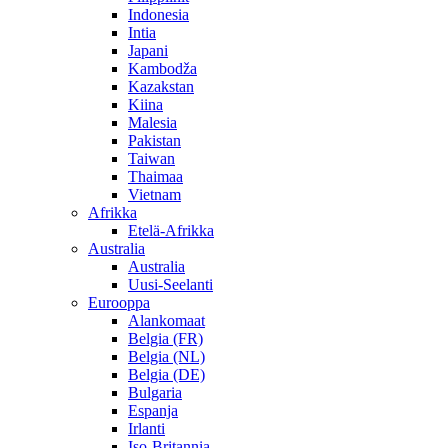
Indonesia
Intia
Japani
Kambodža
Kazakstan
Kiina
Malesia
Pakistan
Taiwan
Thaimaa
Vietnam
Afrikka
Etelä-Afrikka
Australia
Australia
Uusi-Seelanti
Eurooppa
Alankomaat
Belgia (FR)
Belgia (NL)
Belgia (DE)
Bulgaria
Espanja
Irlanti
Iso-Britannia