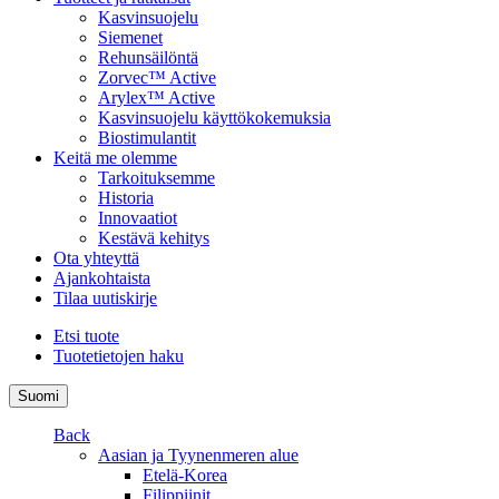
Kasvinsuojelu
Siemenet
Rehunsäilöntä
Zorvec™ Active
Arylex™ Active
Kasvinsuojelu käyttökokemuksia
Biostimulantit
Keitä me olemme
Tarkoituksemme
Historia
Innovaatiot
Kestävä kehitys
Ota yhteyttä
Ajankohtaista
Tilaa uutiskirje
Etsi tuote
Tuotetietojen haku
Suomi
Back
Aasian ja Tyynenmeren alue
Etelä-Korea
Filippiinit