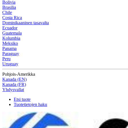
Bolivia
Brasilia
Chile
Costa Rica
Dominikaaninen tasavalta
Ecuador
Guatemala
Kolumbia
Meksiko
Panama
Paraguay
Peru
Uruguay
Pohjois-Amerikka
Kanada (EN)
Kanada (FR)
Yhdysvallat
Etsi tuote
Tuotetietojen haku