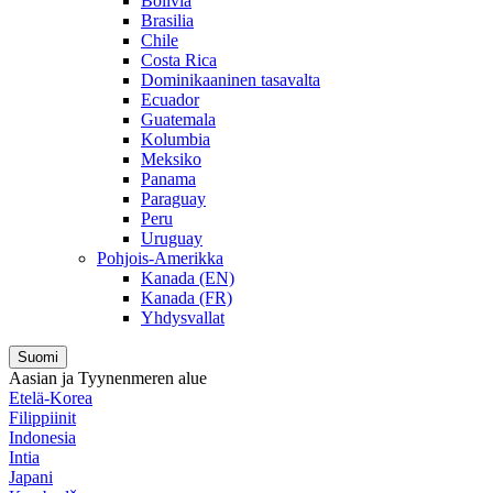
Bolivia
Brasilia
Chile
Costa Rica
Dominikaaninen tasavalta
Ecuador
Guatemala
Kolumbia
Meksiko
Panama
Paraguay
Peru
Uruguay
Pohjois-Amerikka
Kanada (EN)
Kanada (FR)
Yhdysvallat
Suomi
Aasian ja Tyynenmeren alue
Etelä-Korea
Filippiinit
Indonesia
Intia
Japani