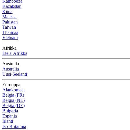
Kambodža
Kazakstan
Kiina
Malesia
Pakistan
Taiwan
Thaimaa
Vietnam
Afrikka
Etelä-Afrikka
Australia
Australia
Uusi-Seelanti
Eurooppa
Alankomaat
Belgia (FR)
Belgia (NL)
Belgia (DE)
Bulgaria
Espanja
Irlanti
Iso-Britannia