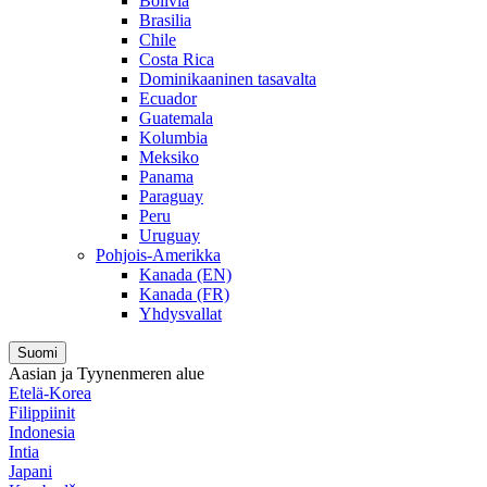
Bolivia
Brasilia
Chile
Costa Rica
Dominikaaninen tasavalta
Ecuador
Guatemala
Kolumbia
Meksiko
Panama
Paraguay
Peru
Uruguay
Pohjois-Amerikka
Kanada (EN)
Kanada (FR)
Yhdysvallat
Suomi
Aasian ja Tyynenmeren alue
Etelä-Korea
Filippiinit
Indonesia
Intia
Japani