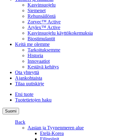
Kasvinsuojelu
Siemenet
Rehunsäilöntä
Zorvec™ Active
Arylex™ Active
Kasvinsuojelu käyttökokemuksia
Biostimulantit
Keitä me olemme
Tarkoituksemme
Historia
Innovaatiot
Kestävä kehitys
Ota yhteyttä
Ajankohtaista
Tilaa uutiskirje
Etsi tuote
Tuotetietojen haku
Suomi
Back
Aasian ja Tyynenmeren alue
Etelä-Korea
Filippiinit