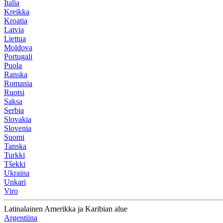
Italia
Kreikka
Kroatia
Latvia
Liettua
Moldova
Portugali
Puola
Ranska
Romania
Ruotsi
Saksa
Serbia
Slovakia
Slovenia
Suomi
Tanska
Turkki
Tšekki
Ukraina
Unkari
Viro
Latinalainen Amerikka ja Karibian alue
Argentiina