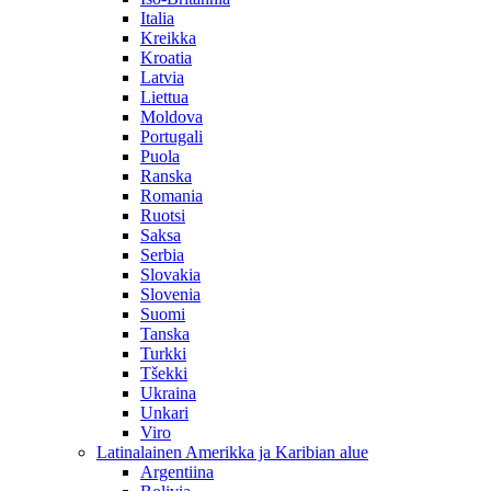
Italia
Kreikka
Kroatia
Latvia
Liettua
Moldova
Portugali
Puola
Ranska
Romania
Ruotsi
Saksa
Serbia
Slovakia
Slovenia
Suomi
Tanska
Turkki
Tšekki
Ukraina
Unkari
Viro
Latinalainen Amerikka ja Karibian alue
Argentiina