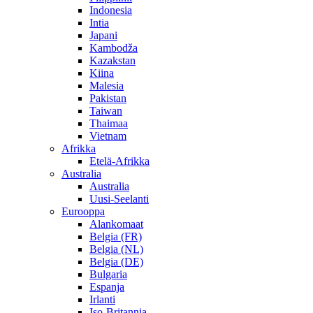
Indonesia
Intia
Japani
Kambodža
Kazakstan
Kiina
Malesia
Pakistan
Taiwan
Thaimaa
Vietnam
Afrikka
Etelä-Afrikka
Australia
Australia
Uusi-Seelanti
Eurooppa
Alankomaat
Belgia (FR)
Belgia (NL)
Belgia (DE)
Bulgaria
Espanja
Irlanti
Iso-Britannia