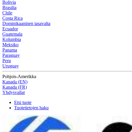
Bolivia
Brasilia
Chile
Costa Rica
Dominikaaninen tasavalta
Ecuador
Guatemala
Kolumbia
Meksiko
Panama
Paraguay
Peru
Uruguay
Pohjois-Amerikka
Kanada (EN)
Kanada (FR)
Yhdysvallat
Etsi tuote
Tuotetietojen haku