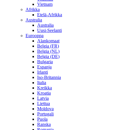
Vietnam
Afrikka
Etelä-Afrikka
Australia
Australia
Uusi-Seelanti
Eurooppa
Alankomaat
Belgia (FR)
Belgia (NL)
Belgia (DE)
Bulgaria
Espanja
Irlanti
Iso-Britannia
Italia
Kreikka
Kroatia
Latvia
Liettua
Moldova
Portugali
Puola
Ranska
Romania