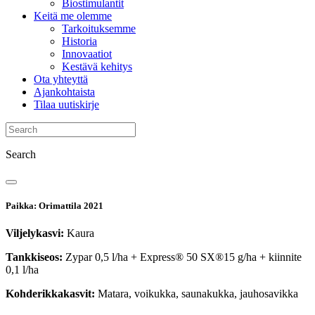
Biostimulantit
Keitä me olemme
Tarkoituksemme
Historia
Innovaatiot
Kestävä kehitys
Ota yhteyttä
Ajankohtaista
Tilaa uutiskirje
Search
Paikka: Orimattila 2021
Viljelykasvi:
Kaura
Tankkiseos:
Zypar 0,5 l/ha + Express® 50 SX®15 g/ha + kiinnite
0,1 l/ha
Kohderikkakasvit:
Matara, voikukka, saunakukka, jauhosavikka