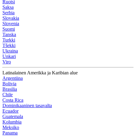
Ruotsi
Saksa
Serbia
Slovakia
Slovenia
Suomi
Tanska
Turkki
Tšekki
Ukraina
Unkari
Viro
Latinalainen Amerikka ja Karibian alue
Argentiina
Bolivia
Brasilia
Chile
Costa Rica
Dominikaaninen tasavalta
Ecuador
Guatemala
Kolumbia
Meksiko
Panama