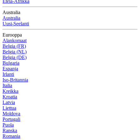
Etelä-Afrikka
Australia
Australia
Uusi-Seelanti
Eurooppa
Alankomaat
Belgia (FR)
Belgia (NL)
Belgia (DE)
Bulgaria
Espanja
Irlanti
Iso-Britannia
Italia
Kreikka
Kroatia
Latvia
Liettua
Moldova
Portugali
Puola
Ranska
Romania