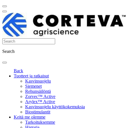
Search
Back
Tuotteet ja ratkaisut
Kasvinsuojelu
Siemenet
Rehunsäilöntä
Zorvec™ Active
Arylex™ Active
Kasvinsuojelu käyttökokemuksia
Biostimulantit
Keitä me olemme
Tarkoituksemme
Historia