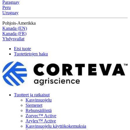
Paraguay
Peru
Uruguay
Pohjois-Amerikka
Kanada (EN)
Kanada (FR)
Yhdysvallat
Etsi tuote
Tuotetietojen haku
Tuotteet ja ratkaisut
Kasvinsuojelu
Siemenet
Rehunsäilöntä
Zorvec™ Active
Arylex™ Active
Kasvinsuojelu käyttökokemuksia