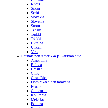
Ruotsi
Saksa
Serbia
Slovakia
Slovenia
Suomi
Tanska
Turkki
Tšekki
Ukraina
Unkari
Viro
Latinalainen Amerikka ja Karibian alue
Argentiina
Bolivia
Brasilia
Chile
Costa Rica
Dominikaaninen tasavalta
Ecuador
Guatemala
Kolumbia
Meksiko
Panama