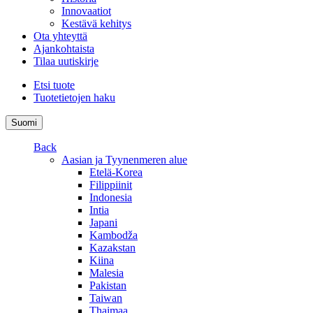
Innovaatiot
Kestävä kehitys
Ota yhteyttä
Ajankohtaista
Tilaa uutiskirje
Etsi tuote
Tuotetietojen haku
Suomi
Back
Aasian ja Tyynenmeren alue
Etelä-Korea
Filippiinit
Indonesia
Intia
Japani
Kambodža
Kazakstan
Kiina
Malesia
Pakistan
Taiwan
Thaimaa