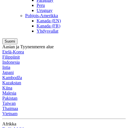
Paraguay
Peru
Uruguay
Pohjois-Amerikka
Kanada (EN)
Kanada (FR)
Yhdysvallat
Suomi
Aasian ja Tyynenmeren alue
Etelä-Korea
Filippiinit
Indonesia
Intia
Japani
Kambodža
Kazakstan
Kiina
Malesia
Pakistan
Taiwan
Thaimaa
Vietnam
Afrikka