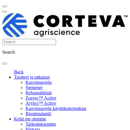
Search
Back
Tuotteet ja ratkaisut
Kasvinsuojelu
Siemenet
Rehunsäilöntä
Zorvec™ Active
Arylex™ Active
Kasvinsuojelu käyttökokemuksia
Biostimulantit
Keitä me olemme
Tarkoituksemme
Historia