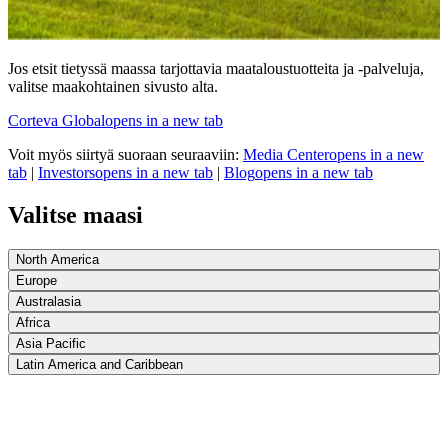
Jos etsit tietyssä maassa tarjottavia maataloustuotteita ja -palveluja,
valitse maakohtainen sivusto alta.
Corteva Global
opens in a new tab
Voit myös siirtyä suoraan seuraaviin:
Media Center
opens in a new
tab
|
Investors
opens in a new tab
|
Blog
opens in a new tab
Valitse maasi
North America
Europe
Australasia
Africa
Asia Pacific
Latin America and Caribbean