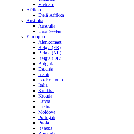
Vietnam
Afrikka
Etelä-Afrikka
Australia
Australia
Uusi-Seelanti
Eurooppa
Alankomaat
Belgia (FR)
Belgia (NL)
Belgia (DE)
Bulgaria
Espanja
Irlanti
Iso-Britannia
Italia
Kreikka
Kroatia
Latvia
Liettua
Moldova
Portugali
Puola
Ranska
Romania