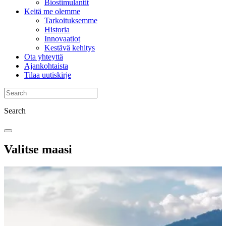
Biostimulantit
Keitä me olemme
Tarkoituksemme
Historia
Innovaatiot
Kestävä kehitys
Ota yhteyttä
Ajankohtaista
Tilaa uutiskirje
Search
Valitse maasi