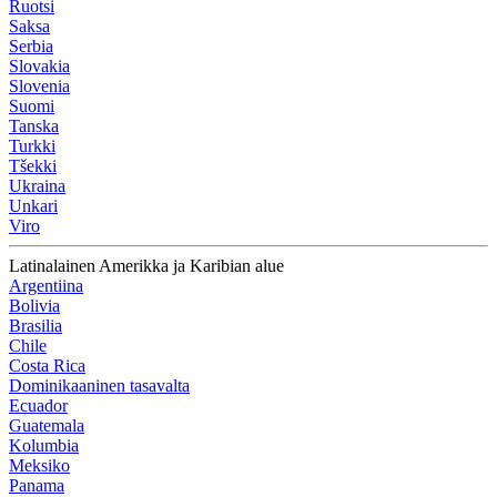
Ruotsi
Saksa
Serbia
Slovakia
Slovenia
Suomi
Tanska
Turkki
Tšekki
Ukraina
Unkari
Viro
Latinalainen Amerikka ja Karibian alue
Argentiina
Bolivia
Brasilia
Chile
Costa Rica
Dominikaaninen tasavalta
Ecuador
Guatemala
Kolumbia
Meksiko
Panama