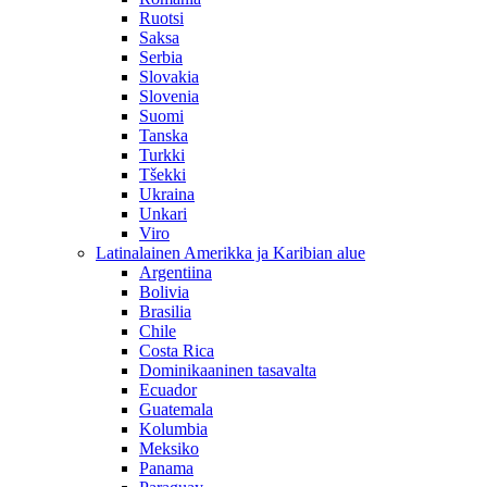
Ruotsi
Saksa
Serbia
Slovakia
Slovenia
Suomi
Tanska
Turkki
Tšekki
Ukraina
Unkari
Viro
Latinalainen Amerikka ja Karibian alue
Argentiina
Bolivia
Brasilia
Chile
Costa Rica
Dominikaaninen tasavalta
Ecuador
Guatemala
Kolumbia
Meksiko
Panama