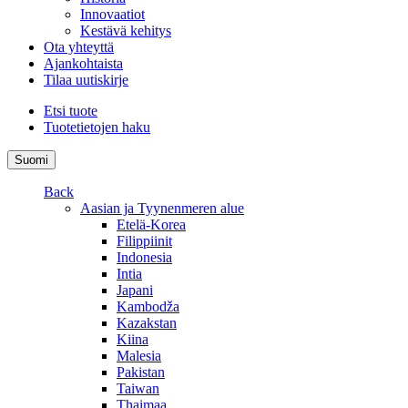
Innovaatiot
Kestävä kehitys
Ota yhteyttä
Ajankohtaista
Tilaa uutiskirje
Etsi tuote
Tuotetietojen haku
Suomi
Back
Aasian ja Tyynenmeren alue
Etelä-Korea
Filippiinit
Indonesia
Intia
Japani
Kambodža
Kazakstan
Kiina
Malesia
Pakistan
Taiwan
Thaimaa