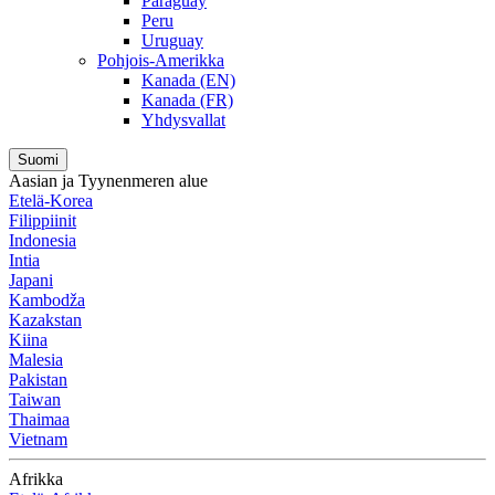
Paraguay
Peru
Uruguay
Pohjois-Amerikka
Kanada (EN)
Kanada (FR)
Yhdysvallat
Suomi
Aasian ja Tyynenmeren alue
Etelä-Korea
Filippiinit
Indonesia
Intia
Japani
Kambodža
Kazakstan
Kiina
Malesia
Pakistan
Taiwan
Thaimaa
Vietnam
Afrikka