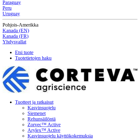
Paraguay
Peru
Uruguay
Pohjois-Amerikka
Kanada (EN)
Kanada (FR)
Yhdysvallat
Etsi tuote
Tuotetietojen haku
Tuotteet ja ratkaisut
Kasvinsuojelu
Siemenet
Rehunsäilöntä
Zorvec™ Active
Arylex™ Active
Kasvinsuojelu käyttökokemuksia