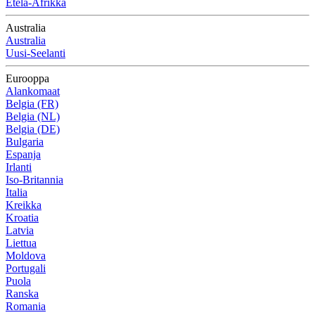
Etelä-Afrikka
Australia
Australia
Uusi-Seelanti
Eurooppa
Alankomaat
Belgia (FR)
Belgia (NL)
Belgia (DE)
Bulgaria
Espanja
Irlanti
Iso-Britannia
Italia
Kreikka
Kroatia
Latvia
Liettua
Moldova
Portugali
Puola
Ranska
Romania