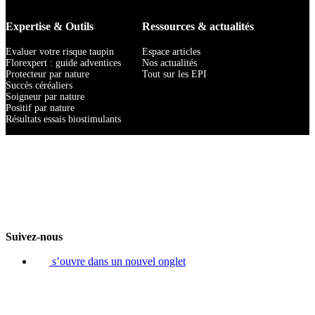
Expertise & Outils
Ressources & actualités
Evaluer votre risque taupin
Espace articles
Florexpert : guide adventices
Nos actualités
Protecteur par nature
Tout sur les EPI
Succès céréaliers
Soigneur par nature
Positif par nature
Résultats essais biostimulants
Suivez-nous
s’ouvre dans un nouvel onglet