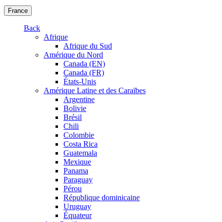
France
Back
Afrique
Afrique du Sud
Amérique du Nord
Canada (EN)
Canada (FR)
États-Unis
Amérique Latine et des Caraïbes
Argentine
Bolivie
Brésil
Chili
Colombie
Costa Rica
Guatemala
Mexique
Panama
Paraguay
Pérou
République dominicaine
Uruguay
Équateur