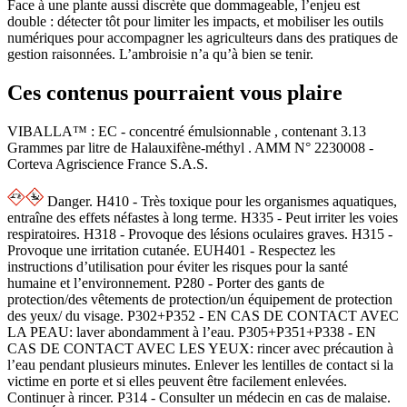
Face à une plante aussi discrète que dommageable, l’enjeu est
double : détecter tôt pour limiter les impacts, et mobiliser les outils
numériques pour accompagner les agriculteurs dans des pratiques de
gestion raisonnées. L’ambroisie n’a qu’à bien se tenir.
Ces contenus pourraient vous plaire
VIBALLA™ : EC - concentré émulsionnable , contenant 3.13
Grammes par litre de Halauxifène-méthyl . AMM N° 2230008 -
Corteva Agriscience France S.A.S.
Danger. H410 - Très toxique pour les organismes aquatiques,
entraîne des effets néfastes à long terme. H335 - Peut irriter les voies
respiratoires. H318 - Provoque des lésions oculaires graves. H315 -
Provoque une irritation cutanée. EUH401 - Respectez les
instructions d’utilisation pour éviter les risques pour la santé
humaine et l’environnement. P280 - Porter des gants de
protection/des vêtements de protection/un équipement de protection
des yeux/ du visage. P302+P352 - EN CAS DE CONTACT AVEC
LA PEAU: laver abondamment à l’eau. P305+P351+P338 - EN
CAS DE CONTACT AVEC LES YEUX: rincer avec précaution à
l’eau pendant plusieurs minutes. Enlever les lentilles de contact si la
victime en porte et si elles peuvent être facilement enlevées.
Continuer à rincer. P314 - Consulter un médecin en cas de malaise.