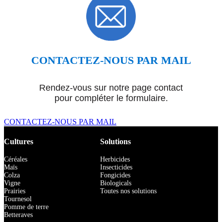
CONTACTEZ-NOUS PAR MAIL
Rendez-vous sur notre page contact
pour compléter le formulaire.
CONTACTEZ-NOUS PAR MAIL
Cultures
Solutions
Céréales
Herbicides
Maïs
Insecticides
Colza
Fongicides
Vigne
Biologicals
Prairies
Toutes nos solutions
Tournesol
Pomme de terre
Betteraves