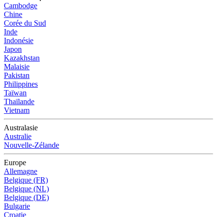
Cambodge
Chine
Corée du Sud
Inde
Indonésie
Japon
Kazakhstan
Malaisie
Pakistan
Philippines
Taïwan
Thaïlande
Vietnam
Australasie
Australie
Nouvelle-Zélande
Europe
Allemagne
Belgique (FR)
Belgique (NL)
Belgique (DE)
Bulgarie
Croatie