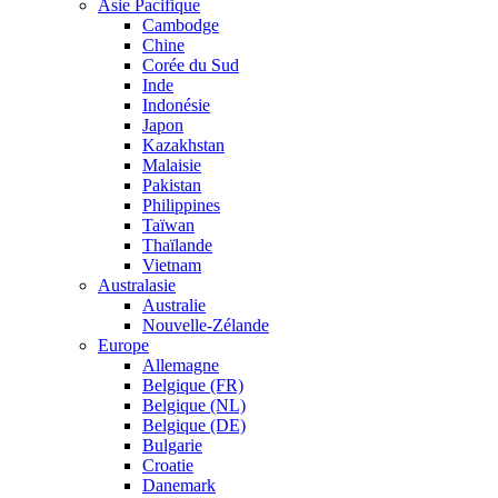
Asie Pacifique
Cambodge
Chine
Corée du Sud
Inde
Indonésie
Japon
Kazakhstan
Malaisie
Pakistan
Philippines
Taïwan
Thaïlande
Vietnam
Australasie
Australie
Nouvelle-Zélande
Europe
Allemagne
Belgique (FR)
Belgique (NL)
Belgique (DE)
Bulgarie
Croatie
Danemark