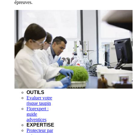
épreuves.
OUTILS
Evaluer votre
risque taupin
Florexpert :
guide
adventices
EXPERTISE
Protecteur par