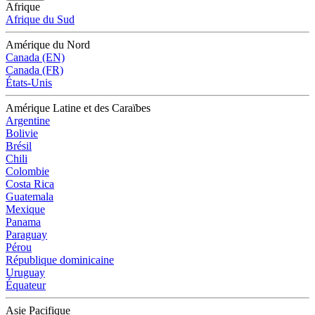
Afrique
Afrique du Sud
Amérique du Nord
Canada (EN)
Canada (FR)
États-Unis
Amérique Latine et des Caraïbes
Argentine
Bolivie
Brésil
Chili
Colombie
Costa Rica
Guatemala
Mexique
Panama
Paraguay
Pérou
République dominicaine
Uruguay
Équateur
Asie Pacifique