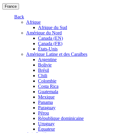
France
Back
Afrique
Afrique du Sud
Amérique du Nord
Canada (EN)
Canada (FR)
États-Unis
Amérique Latine et des Caraïbes
Argentine
Bolivie
Brésil
Chili
Colombie
Costa Rica
Guatemala
Mexique
Panama
Paraguay
Pérou
République dominicaine
Uruguay
Équateur