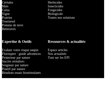
Céréales
Herbicides
Maïs
Insecticides
Colza
Fongicides
Vigne
Biologicals
Prairies
Toutes nos solutions
Tournesol
Pomme de terre
Betteraves
Expertise & Outils
Ressources & actualités
Evaluer votre risque taupin
Espace articles
Florexpert : guide adventices
Nos actualités
Protecteur par nature
Tout sur les EPI
Succès céréaliers
Soigneur par nature
Positif par nature
Résultats essais biostimulants