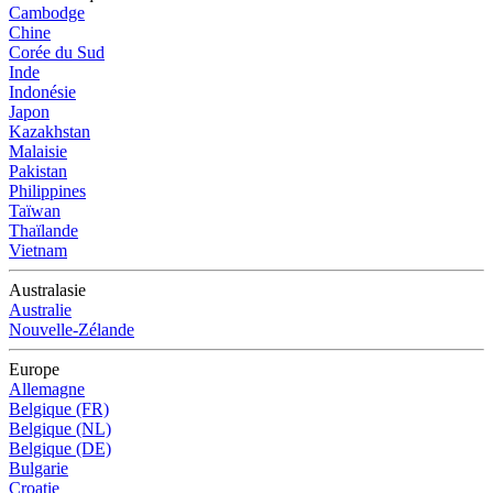
Cambodge
Chine
Corée du Sud
Inde
Indonésie
Japon
Kazakhstan
Malaisie
Pakistan
Philippines
Taïwan
Thaïlande
Vietnam
Australasie
Australie
Nouvelle-Zélande
Europe
Allemagne
Belgique (FR)
Belgique (NL)
Belgique (DE)
Bulgarie
Croatie