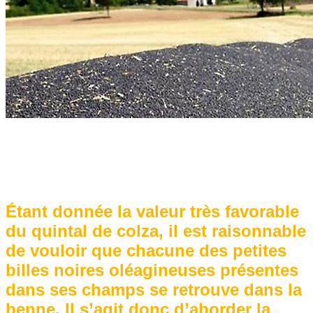
Étant donnée la valeur très favorable
du quintal de colza, il est raisonnable
de vouloir que chacune des petites
billes noires oléagineuses présentes
dans ses champs se retrouve dans la
benne. Il s’agit donc d’aborder la