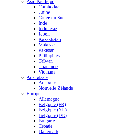
Asie Pacifique
Cambodge
Chine
Corée du Sud
Inde
Indonésie
Japon
Kazakhstan
Malaisie
Pakistan
Philippines
Taïwan
Thaïlande
Vietnam
Australasie
Australie
Nouvelle-Zélande
Europe
Allemagne
Belgique (FR)
Belgique (NL)
Belgique (DE)
Bulgarie
Croatie
Danemark