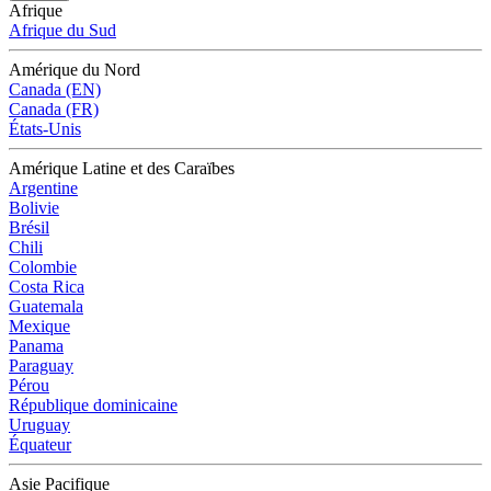
Afrique
Afrique du Sud
Amérique du Nord
Canada (EN)
Canada (FR)
États-Unis
Amérique Latine et des Caraïbes
Argentine
Bolivie
Brésil
Chili
Colombie
Costa Rica
Guatemala
Mexique
Panama
Paraguay
Pérou
République dominicaine
Uruguay
Équateur
Asie Pacifique