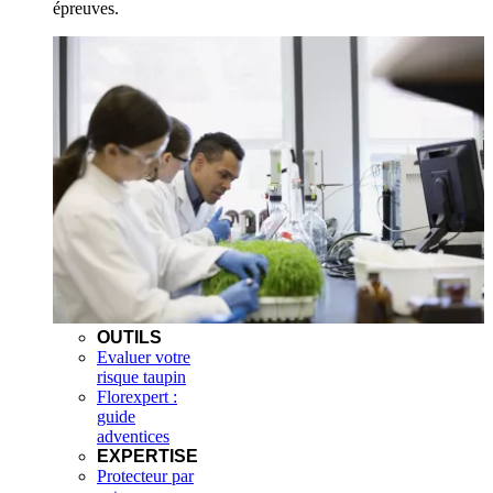
épreuves.
OUTILS
Evaluer votre
risque taupin
Florexpert :
guide
adventices
EXPERTISE
Protecteur par