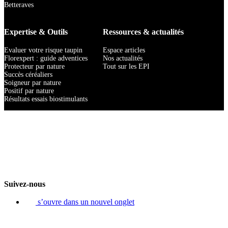
Betteraves
Expertise & Outils
Ressources & actualités
Evaluer votre risque taupin
Espace articles
Florexpert : guide adventices
Nos actualités
Protecteur par nature
Tout sur les EPI
Succès céréaliers
Soigneur par nature
Positif par nature
Résultats essais biostimulants
Suivez-nous
s’ouvre dans un nouvel onglet