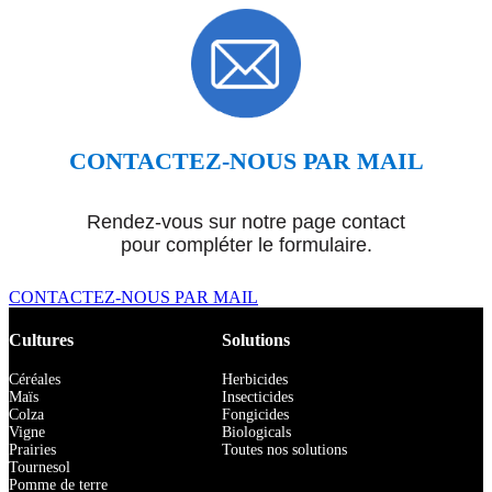
CONTACTEZ-NOUS PAR MAIL
Rendez-vous sur notre page contact
pour compléter le formulaire.
CONTACTEZ-NOUS PAR MAIL
Cultures
Solutions
Céréales
Herbicides
Maïs
Insecticides
Colza
Fongicides
Vigne
Biologicals
Prairies
Toutes nos solutions
Tournesol
Pomme de terre