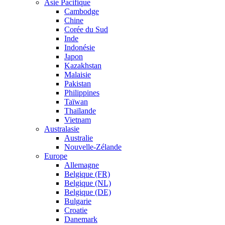
Asie Pacifique
Cambodge
Chine
Corée du Sud
Inde
Indonésie
Japon
Kazakhstan
Malaisie
Pakistan
Philippines
Taïwan
Thaïlande
Vietnam
Australasie
Australie
Nouvelle-Zélande
Europe
Allemagne
Belgique (FR)
Belgique (NL)
Belgique (DE)
Bulgarie
Croatie
Danemark