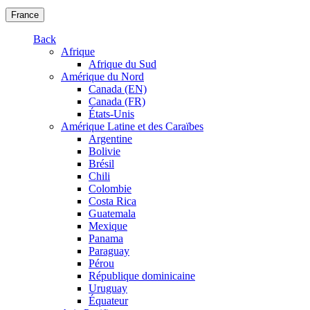
France
Back
Afrique
Afrique du Sud
Amérique du Nord
Canada (EN)
Canada (FR)
États-Unis
Amérique Latine et des Caraïbes
Argentine
Bolivie
Brésil
Chili
Colombie
Costa Rica
Guatemala
Mexique
Panama
Paraguay
Pérou
République dominicaine
Uruguay
Équateur