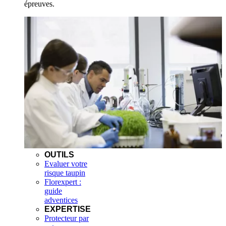
épreuves.
OUTILS
Evaluer votre
risque taupin
Florexpert :
guide
adventices
EXPERTISE
Protecteur par