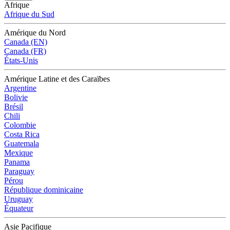
Afrique
Afrique du Sud
Amérique du Nord
Canada (EN)
Canada (FR)
États-Unis
Amérique Latine et des Caraïbes
Argentine
Bolivie
Brésil
Chili
Colombie
Costa Rica
Guatemala
Mexique
Panama
Paraguay
Pérou
République dominicaine
Uruguay
Équateur
Asie Pacifique