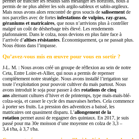
permet de trancher les résidus sans mélanger les horizons, nous a
permis de ne plus altérer les sols argilo-sableux et sablo-argileux.
Mais nous avons alors rencontré de gros soucis de
salissement
de
nos parcelles avec de fortes
infestations de vulpins, ray-grass,
géraniums et matricaires
, que nous n’arrivions plus à contrôler
malgré un coût de désherbage très élevé. Les rendements
plafonnaient. Dans le colza, nous devions en plus faire face à
l’arrivée d’
altises résistantes
. Économiquement, ça ne passait plus.
Nous étions dans l’impasse.
Qu’avez-vous mis en œuvre pour vous en sortir ?
J-L. M. : Nous avons créé un groupe de réflexion au sein de notre
Ceta, Entre Loire-et-Allier, qui nous a permis de repenser
complètement notre stratégie. Nous avons installé l’irrigation sur
toute l’exploitation pour pouvoir cultiver du maïs partout. Nous
avons introduit le soja pour passer à des
rotations de cinq
ans
alternant cultures d’hiver et de printemps, type maïs-maïs-blé-
colza-soja, et casser le cycle des mauvaises herbes. Cela commence
à porter ses fruits. La pression des adventices a baissé, les
matricaires ont quasiment disparu. L’
allongement de la
rotation
permet aussi de regagner des quintaux. En 2017, je suis
passé pour ma 30e moisson d’une moyenne en colza de 3,3 –
3,4 t/ha, à 3,7 t/ha.