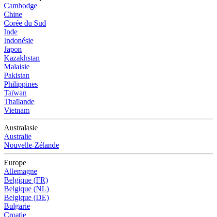
Cambodge
Chine
Corée du Sud
Inde
Indonésie
Japon
Kazakhstan
Malaisie
Pakistan
Philippines
Taïwan
Thaïlande
Vietnam
Australasie
Australie
Nouvelle-Zélande
Europe
Allemagne
Belgique (FR)
Belgique (NL)
Belgique (DE)
Bulgarie
Croatie