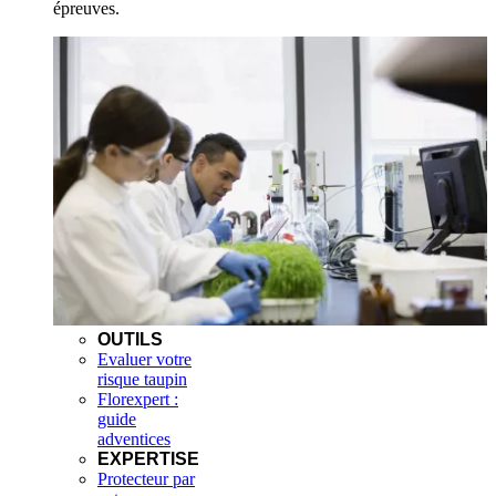
épreuves.
OUTILS
Evaluer votre
risque taupin
Florexpert :
guide
adventices
EXPERTISE
Protecteur par