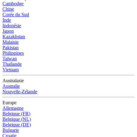
Cambodge
Chine
Corée du Sud
Inde
Indonésie
Japon
Kazakhstan
Malaisie
Pakistan
Philippines
Taïwan
Thaïlande
Vietnam
Australasie
Australie
Nouvelle-Zélande
Europe
Allemagne
Belgique (FR)
Belgique (NL)
Belgique (DE)
Bulgarie
Croatie