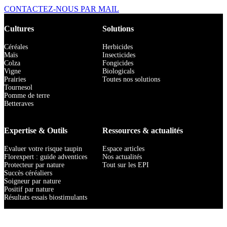
CONTACTEZ-NOUS PAR MAIL
Cultures
Solutions
Céréales
Herbicides
Maïs
Insecticides
Colza
Fongicides
Vigne
Biologicals
Prairies
Toutes nos solutions
Tournesol
Pomme de terre
Betteraves
Expertise & Outils
Ressources & actualités
Evaluer votre risque taupin
Espace articles
Florexpert : guide adventices
Nos actualités
Protecteur par nature
Tout sur les EPI
Succès céréaliers
Soigneur par nature
Positif par nature
Résultats essais biostimulants