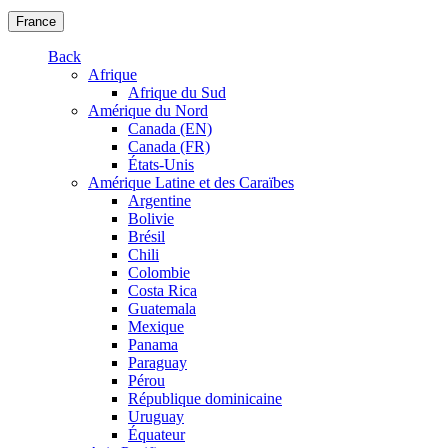
France
Back
Afrique
Afrique du Sud
Amérique du Nord
Canada (EN)
Canada (FR)
États-Unis
Amérique Latine et des Caraïbes
Argentine
Bolivie
Brésil
Chili
Colombie
Costa Rica
Guatemala
Mexique
Panama
Paraguay
Pérou
République dominicaine
Uruguay
Équateur