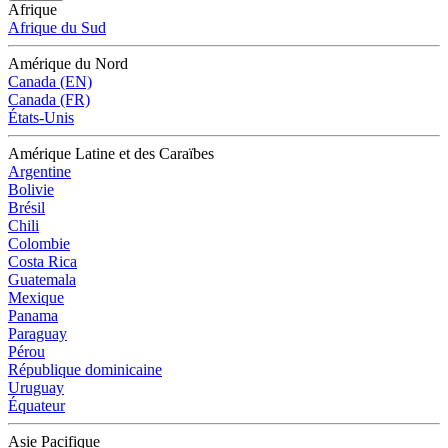
Afrique
Afrique du Sud
Amérique du Nord
Canada (EN)
Canada (FR)
États-Unis
Amérique Latine et des Caraïbes
Argentine
Bolivie
Brésil
Chili
Colombie
Costa Rica
Guatemala
Mexique
Panama
Paraguay
Pérou
République dominicaine
Uruguay
Équateur
Asie Pacifique