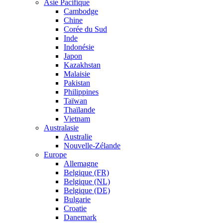
Asie Pacifique
Cambodge
Chine
Corée du Sud
Inde
Indonésie
Japon
Kazakhstan
Malaisie
Pakistan
Philippines
Taïwan
Thaïlande
Vietnam
Australasie
Australie
Nouvelle-Zélande
Europe
Allemagne
Belgique (FR)
Belgique (NL)
Belgique (DE)
Bulgarie
Croatie
Danemark