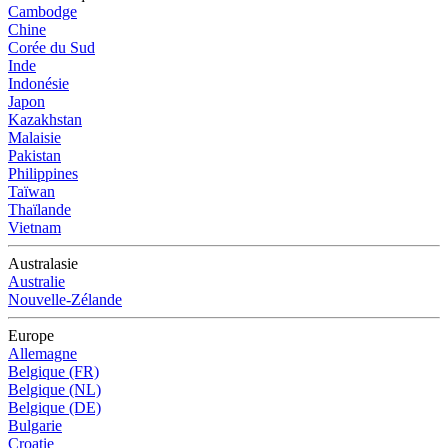
Cambodge
Chine
Corée du Sud
Inde
Indonésie
Japon
Kazakhstan
Malaisie
Pakistan
Philippines
Taïwan
Thaïlande
Vietnam
Australasie
Australie
Nouvelle-Zélande
Europe
Allemagne
Belgique (FR)
Belgique (NL)
Belgique (DE)
Bulgarie
Croatie