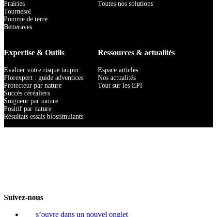
Prairies
Toutes nos solutions
Tournesol
Pomme de terre
Betteraves
Expertise & Outils
Ressources & actualités
Evaluer votre risque taupin
Espace articles
Florexpert : guide adventices
Nos actualités
Protecteur par nature
Tout sur les EPI
Succès céréaliers
Soigneur par nature
Positif par nature
Résultats essais biostimulants
Suivez-nous
s’ouvre dans un nouvel onglet