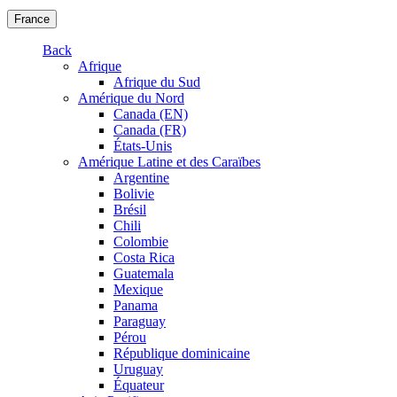
France
Back
Afrique
Afrique du Sud
Amérique du Nord
Canada (EN)
Canada (FR)
États-Unis
Amérique Latine et des Caraïbes
Argentine
Bolivie
Brésil
Chili
Colombie
Costa Rica
Guatemala
Mexique
Panama
Paraguay
Pérou
République dominicaine
Uruguay
Équateur