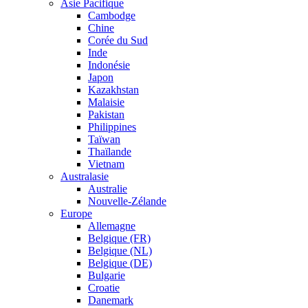
Asie Pacifique
Cambodge
Chine
Corée du Sud
Inde
Indonésie
Japon
Kazakhstan
Malaisie
Pakistan
Philippines
Taïwan
Thaïlande
Vietnam
Australasie
Australie
Nouvelle-Zélande
Europe
Allemagne
Belgique (FR)
Belgique (NL)
Belgique (DE)
Bulgarie
Croatie
Danemark