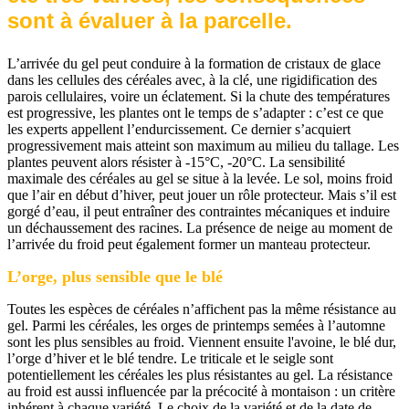
sont à évaluer à la parcelle.
L’arrivée du gel peut conduire à la formation de cristaux de glace
dans les cellules des céréales avec, à la clé, une rigidification des
parois cellulaires, voire un éclatement. Si la chute des températures
est progressive, les plantes ont le temps de s’adapter : c’est ce que
les experts appellent l’endurcissement. Ce dernier s’acquiert
progressivement mais atteint son maximum au milieu du tallage. Les
plantes peuvent alors résister à -15°C, -20°C. La sensibilité
maximale des céréales au gel se situe à la levée. Le sol, moins froid
que l’air en début d’hiver, peut jouer un rôle protecteur. Mais s’il est
gorgé d’eau, il peut entraîner des contraintes mécaniques et induire
un déchaussement des racines. La présence de neige au moment de
l’arrivée du froid peut également former un manteau protecteur.
L’orge, plus sensible que le blé
Toutes les espèces de céréales n’affichent pas la même résistance au
gel. Parmi les céréales, les orges de printemps semées à l’automne
sont les plus sensibles au froid. Viennent ensuite l'avoine, le blé dur,
l’orge d’hiver et le blé tendre. Le triticale et le seigle sont
potentiellement les céréales les plus résistantes au gel. La résistance
au froid est aussi influencée par la précocité à montaison : un critère
inhérent à chaque variété. Le choix de la variété et de la date de