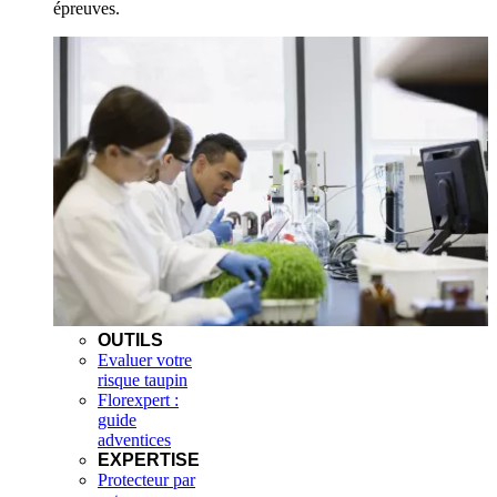
épreuves.
OUTILS
Evaluer votre
risque taupin
Florexpert :
guide
adventices
EXPERTISE
Protecteur par