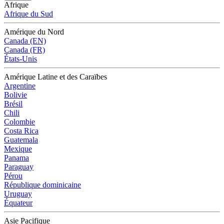
Afrique
Afrique du Sud
Amérique du Nord
Canada (EN)
Canada (FR)
États-Unis
Amérique Latine et des Caraïbes
Argentine
Bolivie
Brésil
Chili
Colombie
Costa Rica
Guatemala
Mexique
Panama
Paraguay
Pérou
République dominicaine
Uruguay
Équateur
Asie Pacifique