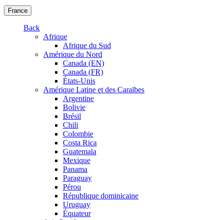
France
Back
Afrique
Afrique du Sud
Amérique du Nord
Canada (EN)
Canada (FR)
États-Unis
Amérique Latine et des Caraïbes
Argentine
Bolivie
Brésil
Chili
Colombie
Costa Rica
Guatemala
Mexique
Panama
Paraguay
Pérou
République dominicaine
Uruguay
Équateur