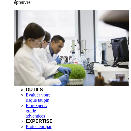
épreuves.
OUTILS
Evaluer votre
risque taupin
Florexpert :
guide
adventices
EXPERTISE
Protecteur par