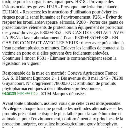
toxique pour les organismes aquatiques. H318 - Provoque des
lésions oculaires graves. H315 - Provoque une irritation cutanée.
EUH401 - Respectez les instructions d’utilisation pour éviter les
risques pour la santé humaine et l’environnement. P261 - Éviter de
respirer les brouillards/vapeurs/ aérosols. P280 - Porter des gants de
protection/des vêtements de protection/un équipement de protection
des yeux/ du visage. P302+P352 - EN CAS DE CONTACT AVEC
LA PEAU: laver abondamment à l’eau. P305+P351+P338 - EN
CAS DE CONTACT AVEC LES YEUX: rincer avec précaution à
l’eau pendant plusieurs minutes. Enlever les lentilles de contact si la
victime en porte et si elles peuvent être facilement enlevées.
Continuer à rincer. P501 - Éliminer le contenu/récipient selon la
législation en vigueur
Responsable de la mise en marché : Corteva Agriscience France
S.A.S, Bâtiment Equinoxe 2 - 1 Bis avenue du 8 mai 1945 - 78280
Guyancourt. N° d’agrément 7800030 : Distribution de produits
phytopharmaceutiques à des utilisateurs professionnels.
. ®TM Marques déposées.
Avant toute utilisation, assurez-vous que celle-ci est indispensable.
Privilégiez chaque fois que possible les méthodes alternatives et les
produits présentant le risque le plus faible pour la santé humaine et
animale et pour l'environnement, conformément aux principes de la
protection intégrée, consultez http://agriculture.gouv.fr/ecophyto.