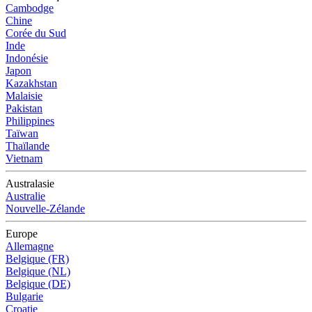
Cambodge
Chine
Corée du Sud
Inde
Indonésie
Japon
Kazakhstan
Malaisie
Pakistan
Philippines
Taïwan
Thaïlande
Vietnam
Australasie
Australie
Nouvelle-Zélande
Europe
Allemagne
Belgique (FR)
Belgique (NL)
Belgique (DE)
Bulgarie
Croatie