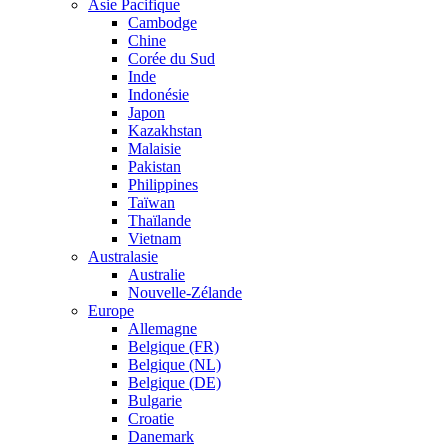
Asie Pacifique
Cambodge
Chine
Corée du Sud
Inde
Indonésie
Japon
Kazakhstan
Malaisie
Pakistan
Philippines
Taïwan
Thaïlande
Vietnam
Australasie
Australie
Nouvelle-Zélande
Europe
Allemagne
Belgique (FR)
Belgique (NL)
Belgique (DE)
Bulgarie
Croatie
Danemark