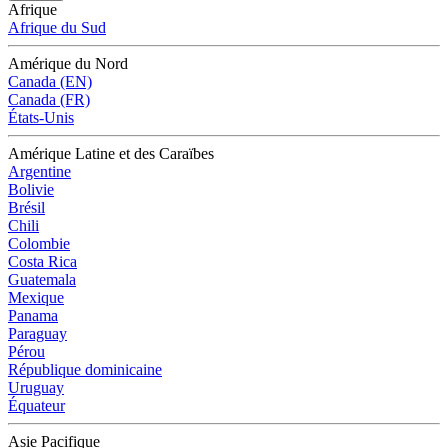
Afrique
Afrique du Sud
Amérique du Nord
Canada (EN)
Canada (FR)
États-Unis
Amérique Latine et des Caraïbes
Argentine
Bolivie
Brésil
Chili
Colombie
Costa Rica
Guatemala
Mexique
Panama
Paraguay
Pérou
République dominicaine
Uruguay
Équateur
Asie Pacifique