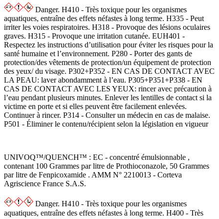
Danger. H410 - Très toxique pour les organismes
aquatiques, entraîne des effets néfastes à long terme. H335 - Peut
irriter les voies respiratoires. H318 - Provoque des lésions oculaires
graves. H315 - Provoque une irritation cutanée. EUH401 -
Respectez les instructions d’utilisation pour éviter les risques pour la
santé humaine et l’environnement. P280 - Porter des gants de
protection/des vêtements de protection/un équipement de protection
des yeux/ du visage. P302+P352 - EN CAS DE CONTACT AVEC
LA PEAU: laver abondamment à l’eau. P305+P351+P338 - EN
CAS DE CONTACT AVEC LES YEUX: rincer avec précaution à
l’eau pendant plusieurs minutes. Enlever les lentilles de contact si la
victime en porte et si elles peuvent être facilement enlevées.
Continuer à rincer. P314 - Consulter un médecin en cas de malaise.
P501 - Éliminer le contenu/récipient selon la législation en vigueur
UNIVOQ™/QUENCH™ : EC - concentré émulsionnable ,
contenant 100 Grammes par litre de Prothioconazole, 50 Grammes
par litre de Fenpicoxamide . AMM N° 2210013 - Corteva
Agriscience France S.A.S.
Danger. H410 - Très toxique pour les organismes
aquatiques, entraîne des effets néfastes à long terme. H400 - Très