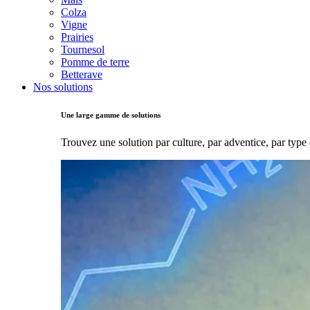
Colza
Vigne
Prairies
Tournesol
Pomme de terre
Betterave
Nos solutions
Une large gamme de solutions
Trouvez une solution par culture, par adventice, par type 