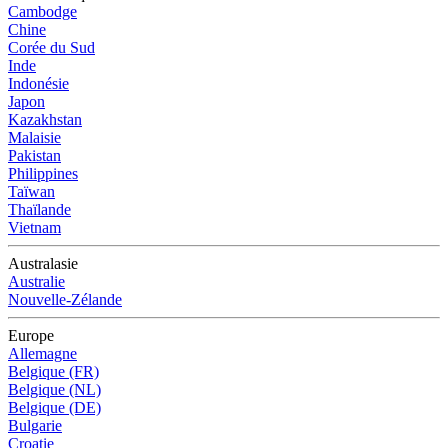
Cambodge
Chine
Corée du Sud
Inde
Indonésie
Japon
Kazakhstan
Malaisie
Pakistan
Philippines
Taïwan
Thaïlande
Vietnam
Australasie
Australie
Nouvelle-Zélande
Europe
Allemagne
Belgique (FR)
Belgique (NL)
Belgique (DE)
Bulgarie
Croatie