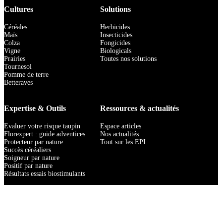
Cultures
Solutions
Céréales
Herbicides
Maïs
Insecticides
Colza
Fongicides
Vigne
Biologicals
Prairies
Toutes nos solutions
Tournesol
Pomme de terre
Betteraves
Expertise & Outils
Ressources & actualités
Evaluer votre risque taupin
Espace articles
Florexpert : guide adventices
Nos actualités
Protecteur par nature
Tout sur les EPI
Succès céréaliers
Soigneur par nature
Positif par nature
Résultats essais biostimulants