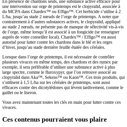
En présence de chardons seuls, une substance active efficace pour
une intervention sur orge de printemps est le clopyralid, associée à
du MCPA dans Chardex™ ou Effigo™. Cet herbicide s’utilise à 2
L/ha, jusqu’au stade 2 nœuds de l’orge de printemps. A noter que
contrairement à d’autres substances actives, le clopyralid, appliqué
au stade 2 nœuds, ne présente pas de manque de sélectivité vis-à-vis
de l’orge, même lorsqu’il est associé à un fongicide (se renseigner
auprès de votre conseiller local). Chardex™ / Effigo™ est aussi
autorisé pour lutter contre les chardons dans le blé et les orges
d’hiver, jusqu’au stade dernière feuille étalée des céréales.
Lorsque dans l’orge de printemps, il est nécessaire de contrôler
plusieurs vivaces en même temps, des chardons et des rumex par
exemple, il sera préférable d’utiliser une substance active à plus
large spectre, comme le fluroxypyr, que l’on retrouve associé au
clopyralid dans Aka™, Sekens™ ou Kaon™. Ces trois produits, qui
s’utilisent à 1,5 L/ha sur les céréales de printemps, sont aussi
efficaces contre des dicotylédones qui lèvent tardivement, comme le
gaillet ou le liseron.
Vous avez maintenant toutes les clés en main pour lutter contre ces
vivaces.
Ces contenus pourraient vous plaire