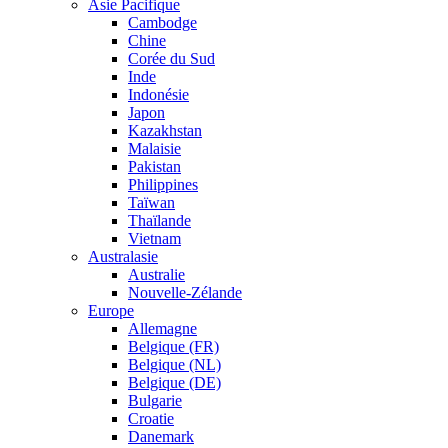
Asie Pacifique
Cambodge
Chine
Corée du Sud
Inde
Indonésie
Japon
Kazakhstan
Malaisie
Pakistan
Philippines
Taïwan
Thaïlande
Vietnam
Australasie
Australie
Nouvelle-Zélande
Europe
Allemagne
Belgique (FR)
Belgique (NL)
Belgique (DE)
Bulgarie
Croatie
Danemark