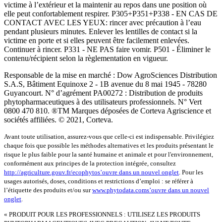
victime à l’extérieur et la maintenir au repos dans une position où
elle peut confortablement respirer. P305+P351+P338 - EN CAS DE
CONTACT AVEC LES YEUX: rincer avec précaution à l’eau
pendant plusieurs minutes. Enlever les lentilles de contact si la
victime en porte et si elles peuvent être facilement enlevées.
Continuer à rincer. P331 - NE PAS faire vomir. P501 - Éliminer le
contenu/récipient selon la règlementation en vigueur.
Responsable de la mise en marché : Dow AgroSciences Distribution
S.A.S, Bâtiment Equinoxe 2 - 1B avenue du 8 mai 1945 - 78280
Guyancourt. N° d’agrément PA00272 : Distribution de produits
phytopharmaceutiques à des utilisateurs professionnels. N° Vert
0800 470 810. ®TM Marques déposées de Corteva Agriscience et
sociétés affiliées. © 2021, Corteva.
Avant toute utilisation, assurez-vous que celle-ci est indispensable. Privilégiez
chaque fois que possible les méthodes alternatives et les produits présentant le
risque le plus faible pour la santé humaine et animale et pour l'environnement,
conformément aux principes de la protection intégrée, consultez
http://agriculture.gouv.fr/ecophyto
s’ouvre dans un nouvel onglet
. Pour les
usages autorisés, doses, conditions et restrictions d’emploi : se référer à
l’étiquette des produits et/ou sur
www.phytodata.com
s’ouvre dans un nouvel
onglet
.
« PRODUIT POUR LES PROFESSIONNELS : UTILISEZ LES PRODUITS