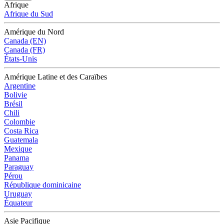
Afrique
Afrique du Sud
Amérique du Nord
Canada (EN)
Canada (FR)
États-Unis
Amérique Latine et des Caraïbes
Argentine
Bolivie
Brésil
Chili
Colombie
Costa Rica
Guatemala
Mexique
Panama
Paraguay
Pérou
République dominicaine
Uruguay
Équateur
Asie Pacifique