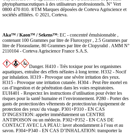
phytopharmaceutiques à des utilisateurs professionnels. N° Vert
0800 470 810. ®TM Marques déposées de Corteva Agriscience et
sociétés affiliées. © 2021, Corteva.
Aka™ / Kaon™ / Sekens™
: EC - concentré émulsionnable ,
contenant 100 Grammes par litre de Fluroxypyr , 2.5 Grammes par
litre de Florasulame, 80 Grammes par litre de Clopyralid . AMM N°
2110104 - Corteva Agriscience France S.A.S.
Danger. H410 - Très toxique pour les organismes
aquatiques, entraîne des effets néfastes à long terme. H332 - Nocif
par inhalation. H319 - Provoque une sévère irritation des yeux.
H315 - Provoque une irritation cutanée. H304 - Peut être mortel en
cas d’ingestion et de pénétration dans les voies respiratoires.
EUH401 - Respectez les instructions d’utilisation pour éviter les
risques pour la santé humaine et l’environnement. P280 - Porter des
gants de protection/des vêtements de protection/un équipement de
protection des yeux/ du visage. P301+P310 - EN CAS
D’INGESTION: appeler immédiatement un CENTRE
ANTIPOISON ou un médecin. P302+P352 - EN CAS DE
CONTACT AVEC LA PEAU: laver abondamment à l’eau et au
savon. P304+P340 - EN CAS D’INHALATION: transporter la