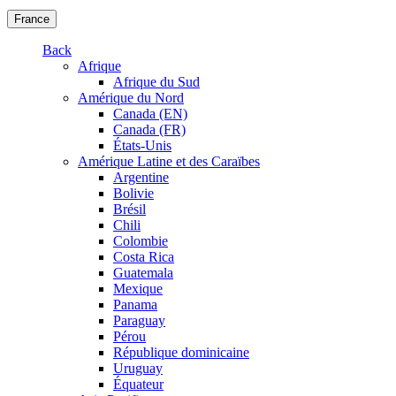
France
Back
Afrique
Afrique du Sud
Amérique du Nord
Canada (EN)
Canada (FR)
États-Unis
Amérique Latine et des Caraïbes
Argentine
Bolivie
Brésil
Chili
Colombie
Costa Rica
Guatemala
Mexique
Panama
Paraguay
Pérou
République dominicaine
Uruguay
Équateur