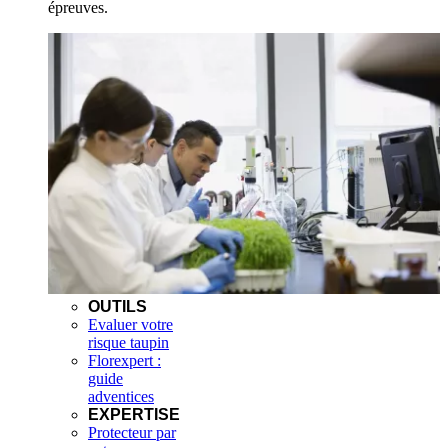
épreuves.
OUTILS
Evaluer votre
risque taupin
Florexpert :
guide
adventices
EXPERTISE
Protecteur par