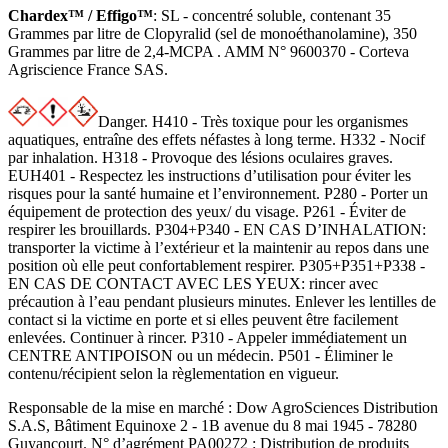
Chardex™ / Effigo™
: SL - concentré soluble, contenant 35
Grammes par litre de Clopyralid (sel de monoéthanolamine), 350
Grammes par litre de 2,4-MCPA . AMM N° 9600370 - Corteva
Agriscience France SAS.
Danger. H410 - Très toxique pour les organismes
aquatiques, entraîne des effets néfastes à long terme. H332 - Nocif
par inhalation. H318 - Provoque des lésions oculaires graves.
EUH401 - Respectez les instructions d’utilisation pour éviter les
risques pour la santé humaine et l’environnement. P280 - Porter un
équipement de protection des yeux/ du visage. P261 - Éviter de
respirer les brouillards. P304+P340 - EN CAS D’INHALATION:
transporter la victime à l’extérieur et la maintenir au repos dans une
position où elle peut confortablement respirer. P305+P351+P338 -
EN CAS DE CONTACT AVEC LES YEUX: rincer avec
précaution à l’eau pendant plusieurs minutes. Enlever les lentilles de
contact si la victime en porte et si elles peuvent être facilement
enlevées. Continuer à rincer. P310 - Appeler immédiatement un
CENTRE ANTIPOISON ou un médecin. P501 - Éliminer le
contenu/récipient selon la règlementation en vigueur.
Responsable de la mise en marché : Dow AgroSciences Distribution
S.A.S, Bâtiment Equinoxe 2 - 1B avenue du 8 mai 1945 - 78280
Guyancourt. N° d’agrément PA00272 : Distribution de produits