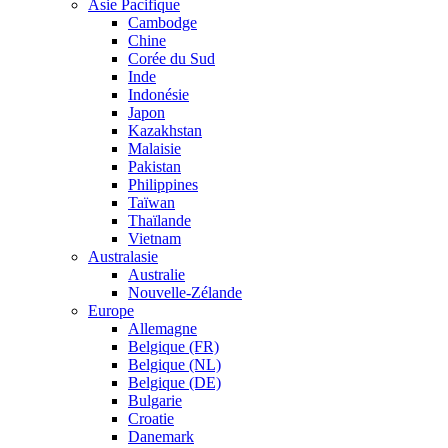
Asie Pacifique
Cambodge
Chine
Corée du Sud
Inde
Indonésie
Japon
Kazakhstan
Malaisie
Pakistan
Philippines
Taïwan
Thaïlande
Vietnam
Australasie
Australie
Nouvelle-Zélande
Europe
Allemagne
Belgique (FR)
Belgique (NL)
Belgique (DE)
Bulgarie
Croatie
Danemark