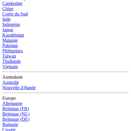
Cambodge
Chine
Corée du Sud
Inde
Indonésie
Japon
Kazakhstan
Malaisie
Pakistan
Philippines
Taïwan
Thaïlande
Vietnam
Australasie
Australie
Nouvelle-Zélande
Europe
Allemagne
Belgique (FR)
Belgique (NL)
Belgique (DE)
Bulgarie
Croatie