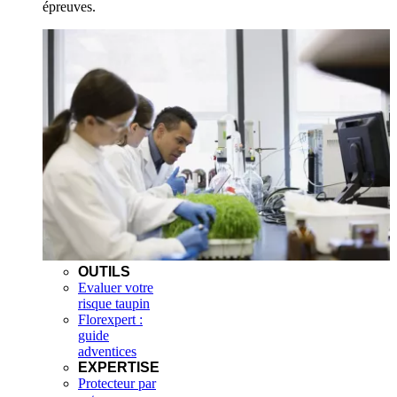
épreuves.
OUTILS
Evaluer votre
risque taupin
Florexpert :
guide
adventices
EXPERTISE
Protecteur par