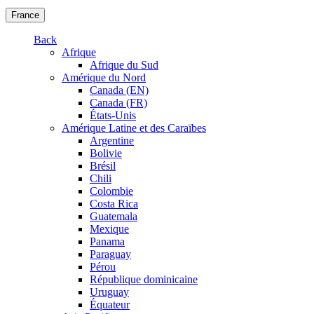
France
Back
Afrique
Afrique du Sud
Amérique du Nord
Canada (EN)
Canada (FR)
États-Unis
Amérique Latine et des Caraïbes
Argentine
Bolivie
Brésil
Chili
Colombie
Costa Rica
Guatemala
Mexique
Panama
Paraguay
Pérou
République dominicaine
Uruguay
Équateur