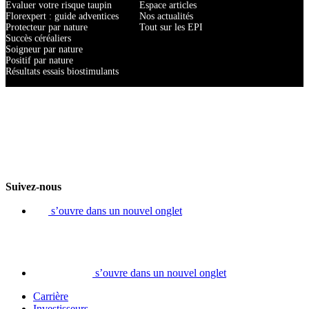
Evaluer votre risque taupin
Espace articles
Florexpert : guide adventices
Nos actualités
Protecteur par nature
Tout sur les EPI
Succès céréaliers
Soigneur par nature
Positif par nature
Résultats essais biostimulants
Suivez-nous
s’ouvre dans un nouvel onglet
s’ouvre dans un nouvel onglet
Carrière
Investisseurs