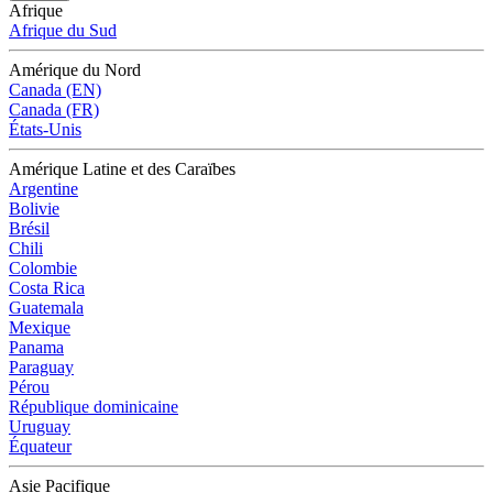
Afrique
Afrique du Sud
Amérique du Nord
Canada (EN)
Canada (FR)
États-Unis
Amérique Latine et des Caraïbes
Argentine
Bolivie
Brésil
Chili
Colombie
Costa Rica
Guatemala
Mexique
Panama
Paraguay
Pérou
République dominicaine
Uruguay
Équateur
Asie Pacifique