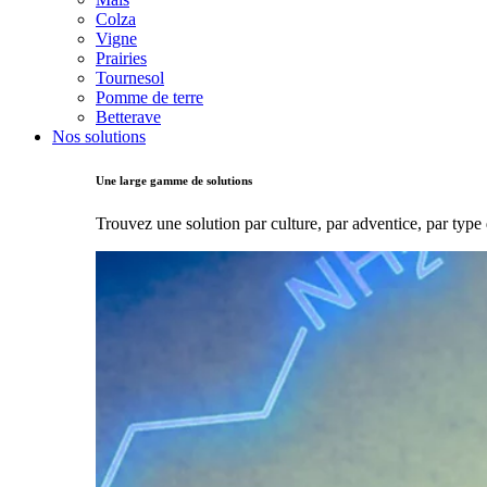
Colza
Vigne
Prairies
Tournesol
Pomme de terre
Betterave
Nos solutions
Une large gamme de solutions
Trouvez une solution par culture, par adventice, par type 