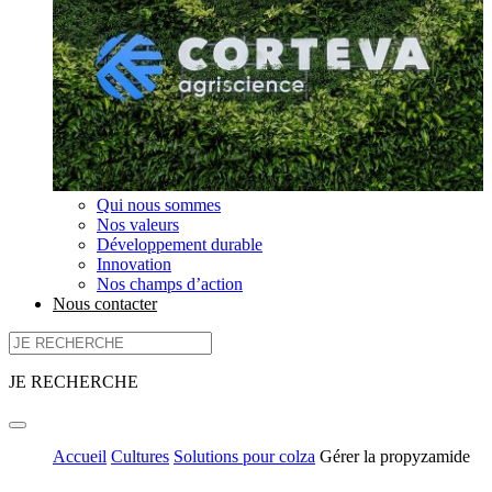
Qui nous sommes
Nos valeurs
Développement durable
Innovation
Nos champs d’action
Nous contacter
JE RECHERCHE
Accueil
Cultures
Solutions pour colza
Gérer la propyzamide