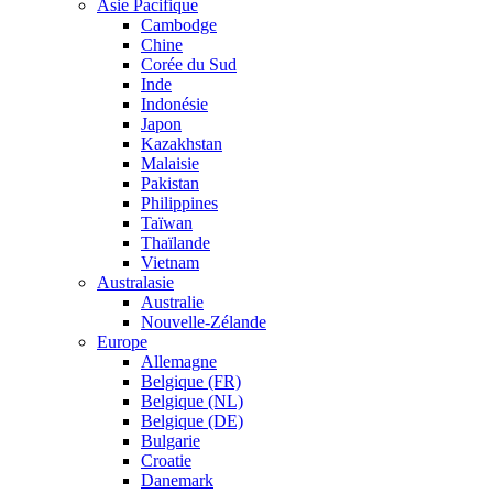
Asie Pacifique
Cambodge
Chine
Corée du Sud
Inde
Indonésie
Japon
Kazakhstan
Malaisie
Pakistan
Philippines
Taïwan
Thaïlande
Vietnam
Australasie
Australie
Nouvelle-Zélande
Europe
Allemagne
Belgique (FR)
Belgique (NL)
Belgique (DE)
Bulgarie
Croatie
Danemark