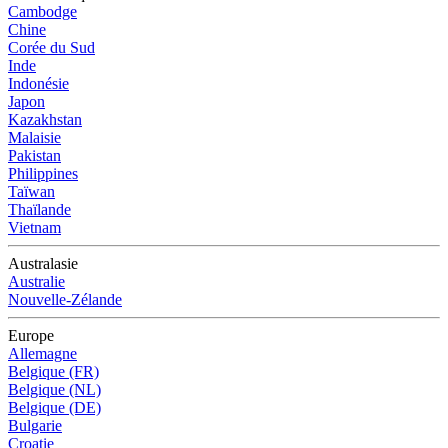
Cambodge
Chine
Corée du Sud
Inde
Indonésie
Japon
Kazakhstan
Malaisie
Pakistan
Philippines
Taïwan
Thaïlande
Vietnam
Australasie
Australie
Nouvelle-Zélande
Europe
Allemagne
Belgique (FR)
Belgique (NL)
Belgique (DE)
Bulgarie
Croatie