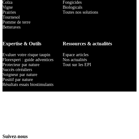
Colza
Fongicides
Vigne
Biologicals
Prairies
Toutes nos solutions
Tournesol
Pomme de terre
Betteraves
Expertise & Outils
Ressources & actualités
Evaluer votre risque taupin
Espace articles
Florexpert : guide adventices
Nos actualités
Protecteur par nature
Tout sur les EPI
Succès céréaliers
Soigneur par nature
Positif par nature
Résultats essais biostimulants
Suivez-nous