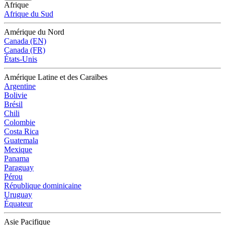
Afrique
Afrique du Sud
Amérique du Nord
Canada (EN)
Canada (FR)
États-Unis
Amérique Latine et des Caraïbes
Argentine
Bolivie
Brésil
Chili
Colombie
Costa Rica
Guatemala
Mexique
Panama
Paraguay
Pérou
République dominicaine
Uruguay
Équateur
Asie Pacifique