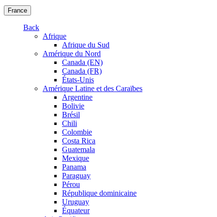
France
Back
Afrique
Afrique du Sud
Amérique du Nord
Canada (EN)
Canada (FR)
États-Unis
Amérique Latine et des Caraïbes
Argentine
Bolivie
Brésil
Chili
Colombie
Costa Rica
Guatemala
Mexique
Panama
Paraguay
Pérou
République dominicaine
Uruguay
Équateur