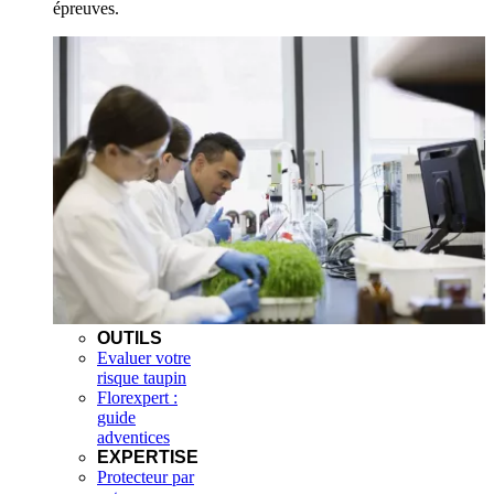
épreuves.
OUTILS
Evaluer votre
risque taupin
Florexpert :
guide
adventices
EXPERTISE
Protecteur par