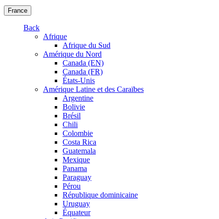
France
Back
Afrique
Afrique du Sud
Amérique du Nord
Canada (EN)
Canada (FR)
États-Unis
Amérique Latine et des Caraïbes
Argentine
Bolivie
Brésil
Chili
Colombie
Costa Rica
Guatemala
Mexique
Panama
Paraguay
Pérou
République dominicaine
Uruguay
Équateur