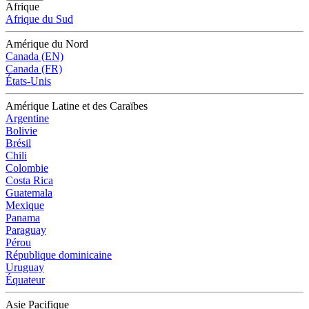
Afrique
Afrique du Sud
Amérique du Nord
Canada (EN)
Canada (FR)
États-Unis
Amérique Latine et des Caraïbes
Argentine
Bolivie
Brésil
Chili
Colombie
Costa Rica
Guatemala
Mexique
Panama
Paraguay
Pérou
République dominicaine
Uruguay
Équateur
Asie Pacifique