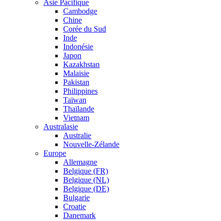
Asie Pacifique
Cambodge
Chine
Corée du Sud
Inde
Indonésie
Japon
Kazakhstan
Malaisie
Pakistan
Philippines
Taïwan
Thaïlande
Vietnam
Australasie
Australie
Nouvelle-Zélande
Europe
Allemagne
Belgique (FR)
Belgique (NL)
Belgique (DE)
Bulgarie
Croatie
Danemark