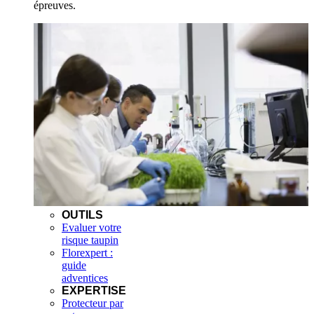
épreuves.
OUTILS
Evaluer votre
risque taupin
Florexpert :
guide
adventices
EXPERTISE
Protecteur par