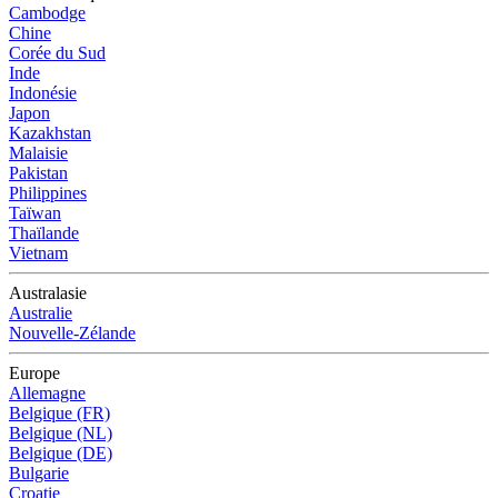
Cambodge
Chine
Corée du Sud
Inde
Indonésie
Japon
Kazakhstan
Malaisie
Pakistan
Philippines
Taïwan
Thaïlande
Vietnam
Australasie
Australie
Nouvelle-Zélande
Europe
Allemagne
Belgique (FR)
Belgique (NL)
Belgique (DE)
Bulgarie
Croatie