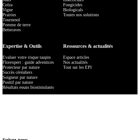
Colza
Fongicides
Vigne
Biologicals
Prairies
Toutes nos solutions
Tournesol
Pomme de terre
Betteraves
Expertise & Outils
Ressources & actualités
Evaluer votre risque taupin
Espace articles
Florexpert : guide adventices
Nos actualités
Protecteur par nature
Tout sur les EPI
Succès céréaliers
Soigneur par nature
Positif par nature
Résultats essais biostimulants
Suivez-nous