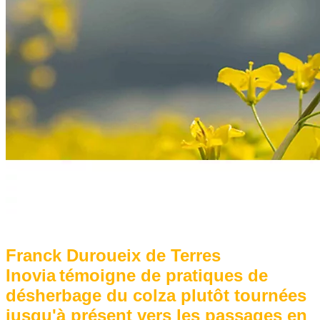
Franck Duroueix de Terres
Inovia témoigne de pratiques de
désherbage du colza plutôt tournées
jusqu'à présent vers les passages en