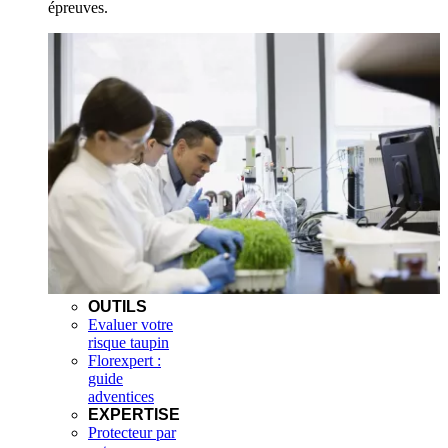
épreuves.
OUTILS
Evaluer votre
risque taupin
Florexpert :
guide
adventices
EXPERTISE
Protecteur par