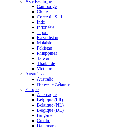
Asie Pacifique
Cambodge
Chine
Corée du Sud
Inde
Indonésie
Japon
Kazakhstan
Malaisie
Pakistan
Philippines
Taïwan
Thaïlande
Vietnam
Australasie
Australie
Nouvelle-Zélande
Europe
Allemagne
Belgique (FR)
Belgique (NL)
Belgique (DE)
Bulgarie
Croatie
Danemark