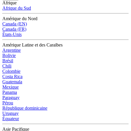
Afrique
Afrique du Sud
Amérique du Nord
Canada (EN)
Canada (FR)
États-Unis
Amérique Latine et des Caraïbes
Argentine
Bolivie
Brésil
Chili
Colombie
Costa Rica
Guatemala
Mexique
Panama
Paraguay
Pérou
République dominicaine
Uruguay
Équateur
Asie Pacifique