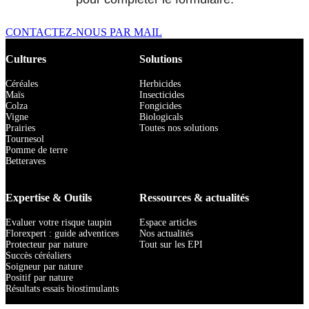
CONTACTEZ-NOUS PAR MAIL
Cultures
Solutions
Céréales
Herbicides
Maïs
Insecticides
Colza
Fongicides
Vigne
Biologicals
Prairies
Toutes nos solutions
Tournesol
Pomme de terre
Betteraves
Expertise & Outils
Ressources & actualités
Evaluer votre risque taupin
Espace articles
Florexpert : guide adventices
Nos actualités
Protecteur par nature
Tout sur les EPI
Succès céréaliers
Soigneur par nature
Positif par nature
Résultats essais biostimulants