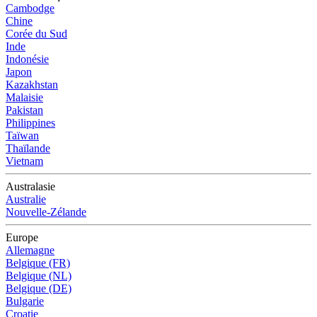
Cambodge
Chine
Corée du Sud
Inde
Indonésie
Japon
Kazakhstan
Malaisie
Pakistan
Philippines
Taïwan
Thaïlande
Vietnam
Australasie
Australie
Nouvelle-Zélande
Europe
Allemagne
Belgique (FR)
Belgique (NL)
Belgique (DE)
Bulgarie
Croatie