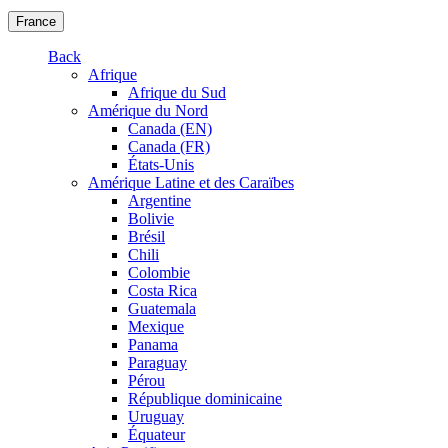
France
Back
Afrique
Afrique du Sud
Amérique du Nord
Canada (EN)
Canada (FR)
États-Unis
Amérique Latine et des Caraïbes
Argentine
Bolivie
Brésil
Chili
Colombie
Costa Rica
Guatemala
Mexique
Panama
Paraguay
Pérou
République dominicaine
Uruguay
Équateur