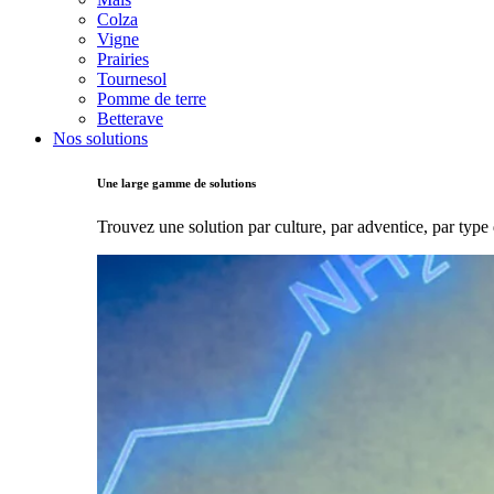
Colza
Vigne
Prairies
Tournesol
Pomme de terre
Betterave
Nos solutions
Une large gamme de solutions
Trouvez une solution par culture, par adventice, par type 