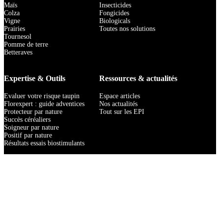
Maïs
Insecticides
Colza
Fongicides
Vigne
Biologicals
Prairies
Toutes nos solutions
Tournesol
Pomme de terre
Betteraves
Expertise & Outils
Ressources & actualités
Evaluer votre risque taupin
Espace articles
Florexpert : guide adventices
Nos actualités
Protecteur par nature
Tout sur les EPI
Succès céréaliers
Soigneur par nature
Positif par nature
Résultats essais biostimulants