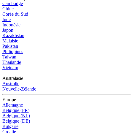
Cambodge
Chine
Corée du Sud
Inde
Indonésie
Japon
Kazakhstan
Malaisie
Pakistan
Philippines
Taïwan
Thaïlande
Vietnam
Australasie
Australie
Nouvelle-Zélande
Europe
Allemagne
Belgique (FR)
Belgique (NL)
Belgique (DE)
Bulgarie
Croatie