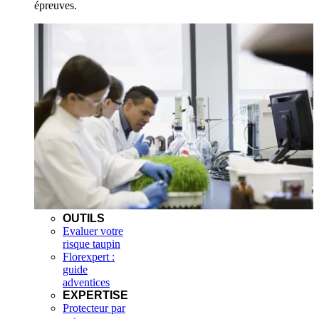
épreuves.
OUTILS
Evaluer votre
risque taupin
Florexpert :
guide
adventices
EXPERTISE
Protecteur par