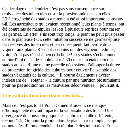
Ce décalage de calendrier n’est pas sans conséquence sur la
croissance des tubercules et sur la physionomie des parcelles. «
L’hétérogénéité des stades a rarement été aussi importante, constate-
t-il. Les agriculteurs qui avaient réceptionné leurs plants à temps, ont
été contraints de manipuler les lots à plusieurs reprises pour casser
les germes. En effet, s’ils sont trop longs, le plant ne peut plus passer
dans la planteuse ! Or, cette initiation successive de germes épuise
les réserves des tubercules et par conséquent, fait perdre de la
vigueur aux plants. Résultat : certains ont des vigueurs réduites,
voire n’ont pas réussi à percer la butte ! Les stades s’échelonnent
aujourd’hui du stade « pointant » à 30 cm. » Un étalement des
stades au sein d’une même parcelle nécessitera d’allonger la durée
de protection fongicide des cultures pour couvrir l’ensemble des
stades végétatifs de la culture. « Il pourra également s’avérer
intéressant de « soigner » la culture par une nutrition biostimulante
pour ne pas additionner les mauvaises déconvenues », poursuit-il.
Une valorisation incertaine des lots...
Mais ce n’est pas tout ! Pour Damien Brasseur, ce manque
d’homogénéité devrait impacter la valorisation des lots. « Une
divergence de pousse implique des calibres de taille différente,
reconnaît-il. Or, pour la production de plants par exemple, ce qui
compte c’est l’homogénéité et la régularité des tubercules. En