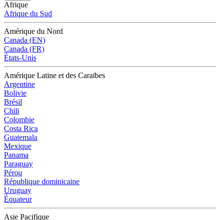
Afrique
Afrique du Sud
Amérique du Nord
Canada (EN)
Canada (FR)
États-Unis
Amérique Latine et des Caraïbes
Argentine
Bolivie
Brésil
Chili
Colombie
Costa Rica
Guatemala
Mexique
Panama
Paraguay
Pérou
République dominicaine
Uruguay
Équateur
Asie Pacifique