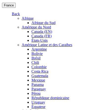
France
Back
Afrique
Afrique du Sud
Amérique du Nord
Canada (EN)
Canada (FR)
États-Unis
Amérique Latine et des Caraïbes
Argentine
Bolivie
Brésil
Chili
Colombie
Costa Rica
Guatemala
Mexique
Panama
Paraguay
Pérou
République dominicaine
Uruguay
Équateur