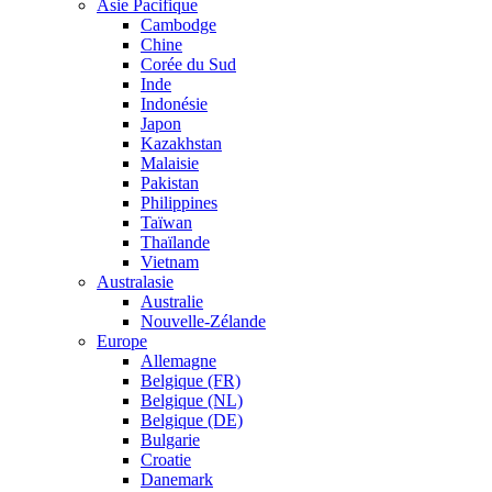
Asie Pacifique
Cambodge
Chine
Corée du Sud
Inde
Indonésie
Japon
Kazakhstan
Malaisie
Pakistan
Philippines
Taïwan
Thaïlande
Vietnam
Australasie
Australie
Nouvelle-Zélande
Europe
Allemagne
Belgique (FR)
Belgique (NL)
Belgique (DE)
Bulgarie
Croatie
Danemark