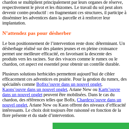
chardon se multiplient principalement par leurs organes de réserve,
respectivement le pivot et les rhizomes. Le travail du sol peut alors
devenir contre-productif : en fragmentant ces structures, il participe à
disséminer les adventices dans la parcelle et à renforcer leur
implantation.
N’attendez pas pour désherber
Le bon positionnement de l’intervention reste donc déterminant. Un
désherbage réalisé sur des plantes jeunes et en pleine croissance
permet une meilleure efficacité, en favorisant la descente des
produits vers les racines. Sur des vivaces comme le rumex ou le
chardon, cet aspect est essentiel pour obtenir un contrôle durable.
Plusieurs solutions herbicides permettent aujourd’hui de cibler
efficacement ces adventices en prairie. Pour la gestion du rumex, des
spécialités comme
Bofix
s’ouvre dans un nouvel onglet
,
Kaon
s’ouvre dans un nouvel onglet
, Ariane New ou
Kart
s’ouvre
dans un nouvel onglet
peuvent être mobilisées. Dans le cas du
chardon, des références telles que Bofix,
Chardex
s’ouvre dans un
nouvel onglet
, Ariane New ou Kaon offrent des niveaux d’efficacité
intéressants. Le choix doit toujours être raisonné en fonction de la
flore présente et du stade d’intervention.