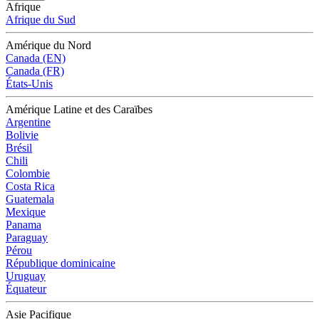
Afrique
Afrique du Sud
Amérique du Nord
Canada (EN)
Canada (FR)
États-Unis
Amérique Latine et des Caraïbes
Argentine
Bolivie
Brésil
Chili
Colombie
Costa Rica
Guatemala
Mexique
Panama
Paraguay
Pérou
République dominicaine
Uruguay
Équateur
Asie Pacifique