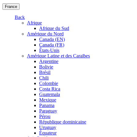
France
Back
Afrique
Afrique du Sud
Amérique du Nord
Canada (EN)
Canada (FR)
États-Unis
Amérique Latine et des Caraïbes
Argentine
Bolivie
Brésil
Chili
Colombie
Costa Rica
Guatemala
Mexique
Panama
Paraguay
Pérou
République dominicaine
Uruguay
Équateur