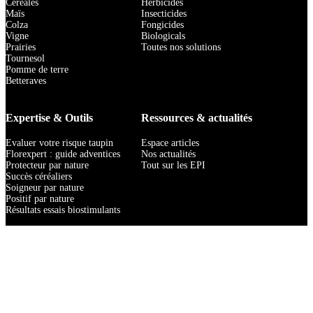
Céréales
Herbicides
Maïs
Insecticides
Colza
Fongicides
Vigne
Biologicals
Prairies
Toutes nos solutions
Tournesol
Pomme de terre
Betteraves
Expertise & Outils
Ressources & actualités
Evaluer votre risque taupin
Espace articles
Florexpert : guide adventices
Nos actualités
Protecteur par nature
Tout sur les EPI
Succès céréaliers
Soigneur par nature
Positif par nature
Résultats essais biostimulants