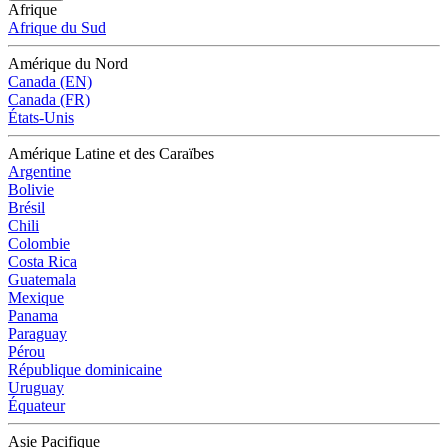
Afrique
Afrique du Sud
Amérique du Nord
Canada (EN)
Canada (FR)
États-Unis
Amérique Latine et des Caraïbes
Argentine
Bolivie
Brésil
Chili
Colombie
Costa Rica
Guatemala
Mexique
Panama
Paraguay
Pérou
République dominicaine
Uruguay
Équateur
Asie Pacifique