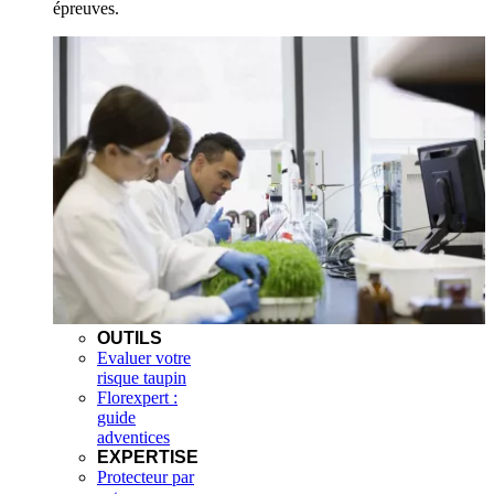
épreuves.
OUTILS
Evaluer votre
risque taupin
Florexpert :
guide
adventices
EXPERTISE
Protecteur par