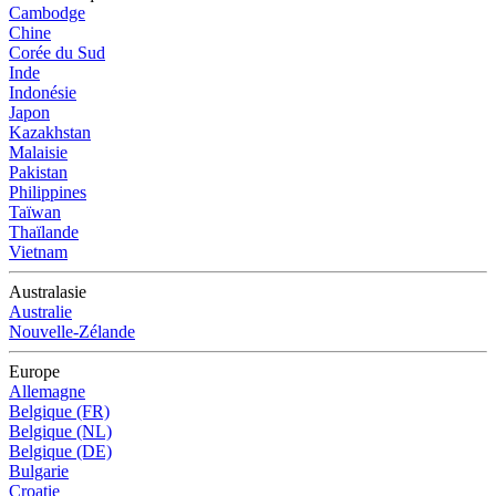
Cambodge
Chine
Corée du Sud
Inde
Indonésie
Japon
Kazakhstan
Malaisie
Pakistan
Philippines
Taïwan
Thaïlande
Vietnam
Australasie
Australie
Nouvelle-Zélande
Europe
Allemagne
Belgique (FR)
Belgique (NL)
Belgique (DE)
Bulgarie
Croatie