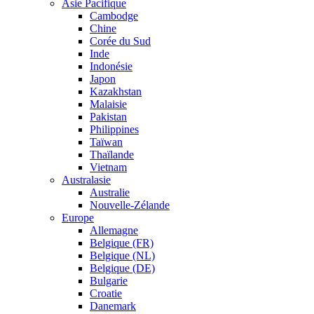
Asie Pacifique
Cambodge
Chine
Corée du Sud
Inde
Indonésie
Japon
Kazakhstan
Malaisie
Pakistan
Philippines
Taïwan
Thaïlande
Vietnam
Australasie
Australie
Nouvelle-Zélande
Europe
Allemagne
Belgique (FR)
Belgique (NL)
Belgique (DE)
Bulgarie
Croatie
Danemark